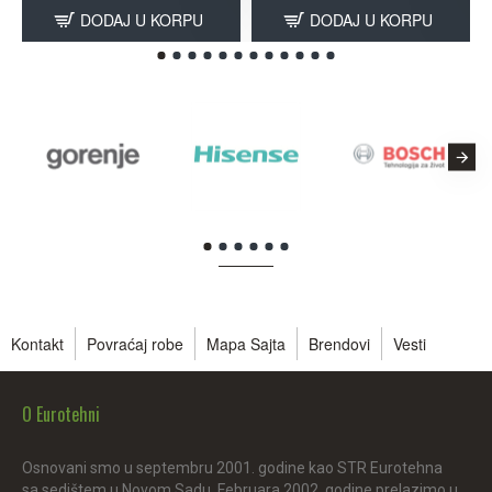
DODAJ U KORPU
DODAJ U KORPU
Kontakt
Povraćaj robe
Mapa Sajta
Brendovi
Vesti
O Eurotehni
Osnovani smo u septembru 2001. godine kao STR Eurotehna
sa sedištem u Novom Sadu. Februara 2002. godine prelazimo u