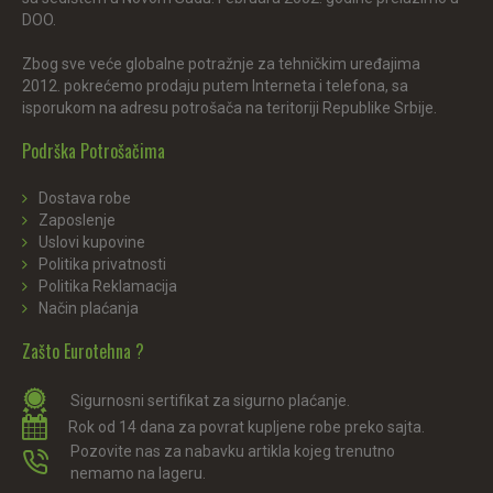
DOO.
Zbog sve veće globalne potražnje za tehničkim uređajima
2012. pokrećemo prodaju putem Interneta i telefona, sa
isporukom na adresu potrošača na teritoriji Republike Srbije.
Podrška Potrošačima
Dostava robe
Zaposlenje
Uslovi kupovine
Politika privatnosti
Politika Reklamacija
Način plaćanja
Zašto Eurotehna ?
Sigurnosni sertifikat za sigurno plaćanje.
Rok od 14 dana za povrat kupljene robe preko sajta.
Pozovite nas za nabavku artikla kojeg trenutno
nemamo na lageru.