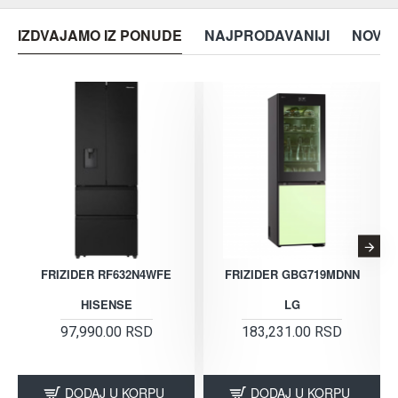
IZDVAJAMO IZ PONUDE
NAJPRODAVANIJI
NOVO 
FRIZIDER RF632N4WFE
FRIZIDER GBG719MDNN
HISENSE
LG
97,990.00 RSD
183,231.00 RSD
DODAJ U KORPU
DODAJ U KORPU