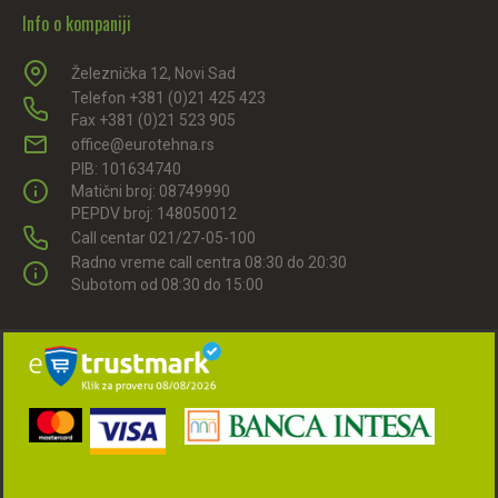
Info o kompaniji
Železnička 12, Novi Sad
Telefon +381 (0)21 425 423
Fax +381 (0)21 523 905
office@eurotehna.rs
PIB: 101634740
Matični broj: 08749990
PEPDV broj: 148050012
Call centar 021/27-05-100
Radno vreme call centra 08:30 do 20:30
Subotom od 08:30 do 15:00