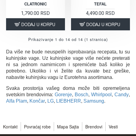
CLATRONIC
TEFAL
1,790.00 RSD
4,490.00 RSD
DODAJ U KORPU
DODAJ U KORPU
Prikazivanje 1 do 14 od 14 (1 stranica)
Da više ne bude neuspelih isprobavanja recepata, tu su
kuhinjske vage. Uz kuhinjske vage više nećete preterati
ni sa jednom namirnicom i spremićete baš koliko je
potrebno. Ukoliko i vi želite da kuvate bez greške,
nabavite kuhinjsku vagu iz Eurotehna asortimana.
Svaka prostorija vašeg doma može biti opremeljena
svetskim brendovima:
Gorenje
,
Bosch
,
Whirlpool
,
Candy
,
Alfa Plam
,
Končar
,
LG
,
LIEBHERR
,
Samsung
.
Kontakt
Povraćaj robe
Mapa Sajta
Brendovi
Vesti