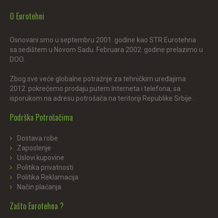
O Eurotehni
Osnovani smo u septembru 2001. godine kao STR Eurotehna
sa sedištem u Novom Sadu. Februara 2002. godine prelazimo u
DOO.
Zbog sve veće globalne potražnje za tehničkim uređajima
2012. pokrećemo prodaju putem Interneta i telefona, sa
isporukom na adresu potrošača na teritoriji Republike Srbije.
Podrška Potrošačima
Dostava robe
Zaposlenje
Uslovi kupovine
Politika privatnosti
Politika Reklamacija
Način plaćanja
Zašto Eurotehna ?