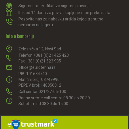
Sigurnosni sertifikat za sigurno plaćanje.
Rok od 14 dana za povrat kupljene robe preko sajta.
Pozovite nas za nabavku artikla kojeg trenutno
nemamo na lageru.
Info o kompaniji
Železnička 12, Novi Sad
Telefon +381 (0)21 425 423
Fax +381 (0)21 523 905
office@eurotehna.rs
PIB: 101634740
Matični broj: 08749990
PEPDV broj: 148050012
Call centar 021/27-05-100
Radno vreme call centra 08:30 do 20:30
Subotom od 08:30 do 15:00