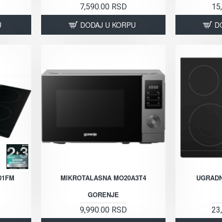
7,590.00 RSD
15
U
DODAJ U KORPU
D
01FM
MIKROTALASNA MO20A3T4
UGRADN
GORENJE
9,990.00 RSD
23