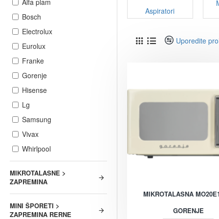
Alfa plam
Aspiratori
Bosch
Electrolux
Uporedite pro
Eurolux
Franke
Gorenje
Hisense
Lg
Samsung
Vivax
Whirlpool
MIKROTALASNE >
ZAPREMINA
MIKROTALASNA MO20E
MINI ŠPORETI >
GORENJE
ZAPREMINA RERNE