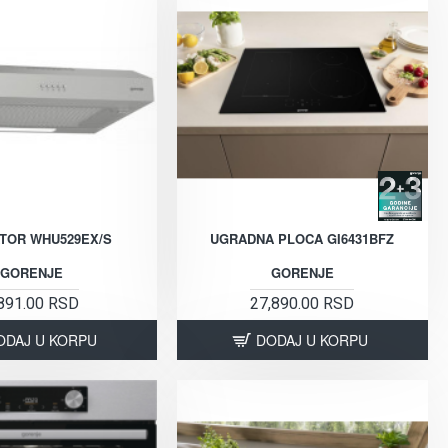
TOR WHU529EX/S
UGRADNA PLOCA GI6431BFZ
GORENJE
GORENJE
891.00 RSD
27,890.00 RSD
ODAJ U KORPU
DODAJ U KORPU