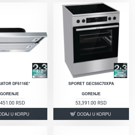
2+3
RATOR DF6116E*
SPORET GECS6C70XPA
GORENJE
GORENJE
,451.00 RSD
53,391.00 RSD
ODAJ U KORPU
DODAJ U KORPU