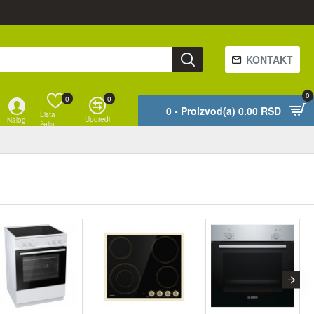
KONTAKT
0
0
0
0 - Proizvod(a) 0.00 RSD
Lista
Uporedi
Nalog
želja