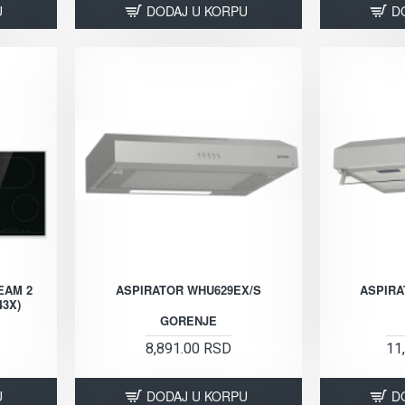
U
DODAJ U KORPU
D
EAM 2
ASPIRATOR WHU629EX/S
ASPIRA
43X)
GORENJE
8,891.00 RSD
11
U
DODAJ U KORPU
D