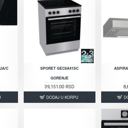
2+3
UA/C
SPORET GEC6A41SC
ASPIRA
GORENJE
39,151.00 RSD
8,
U
DODAJ U KORPU
D