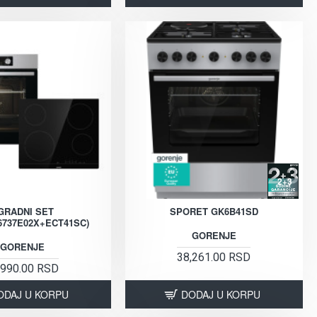
2+3
GRADNI SET
SPORET GK6B41SD
737E02X+ECT41SC)
GORENJE
GORENJE
38,261.00 RSD
,990.00 RSD
ODAJ U KORPU
DODAJ U KORPU