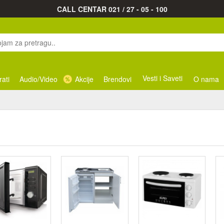
CALL CENTAR 021 / 27 - 05 - 100
Vesti i Saveti
rati
Audio/Video
Akcije
Brendovi
O nama