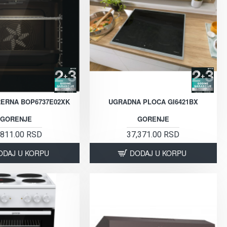
ERNA BOP6737E02XK
UGRADNA PLOCA GI6421BX
GORENJE
GORENJE
,811.00 RSD
37,371.00 RSD
ODAJ U KORPU
DODAJ U KORPU