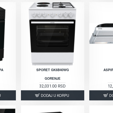
PA
SPORET GK6B40WG
ASPI
GORENJE
32,031.00 RSD
12
U
DODAJ U KORPU
D