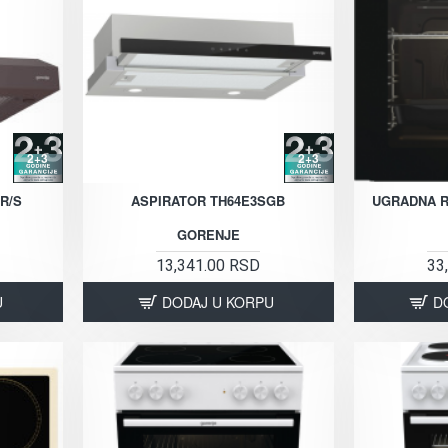
2+3
2+3
R/S
ASPIRATOR TH64E3SGB
UGRADNA R
GORENJE
13,341.00 RSD
33
U
DODAJ U KORPU
D