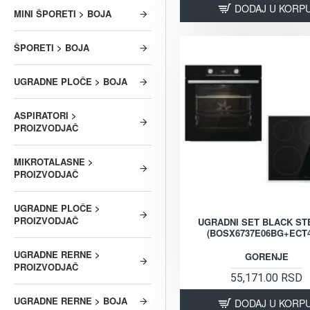
DODAJ U KORP
MINI ŠPORETI > BOJA
ŠPORETI > BOJA
UGRADNE PLOČE > BOJA
ASPIRATORI >
PROIZVODJAČ
MIKROTALASNE >
PROIZVODJAČ
UGRADNE PLOČE >
PROIZVODJAČ
UGRADNI SET BLACK ST
(BOSX6737E06BG+ECT
UGRADNE RERNE >
GORENJE
PROIZVODJAČ
55,171.00 RSD
UGRADNE RERNE > BOJA
DODAJ U KORP