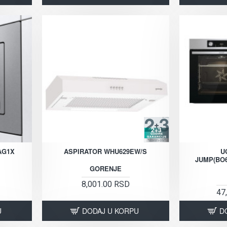
2+3
AG1X
ASPIRATOR WHU629EW/S
U
JUMP(BO6
GORENJE
8,001.00 RSD
47
U
DODAJ U KORPU
D