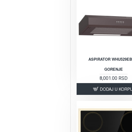
ASPIRATOR WHU529EB
GORENJE
8,001.00 RSD
DODAJ U KORP