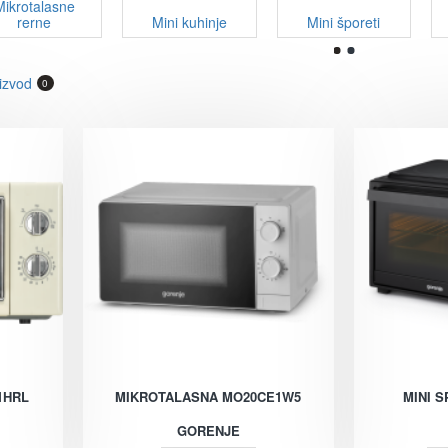
Mikrotalasne
rerne
Mini kuhinje
Mini šporeti
izvod
0
1HRL
MIKROTALASNA MO20CE1W5
MINI 
GORENJE