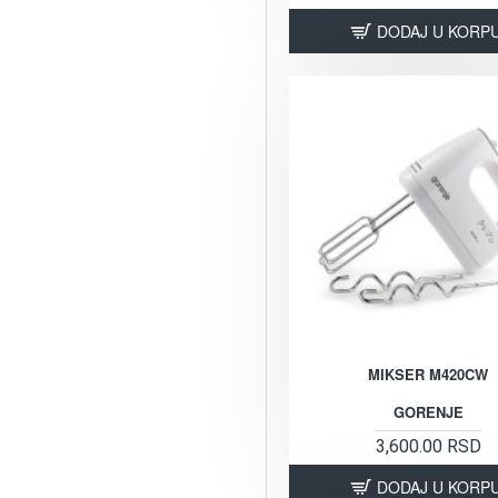
DODAJ U KORP
MIKSER M420CW
GORENJE
3,600.00 RSD
DODAJ U KORP