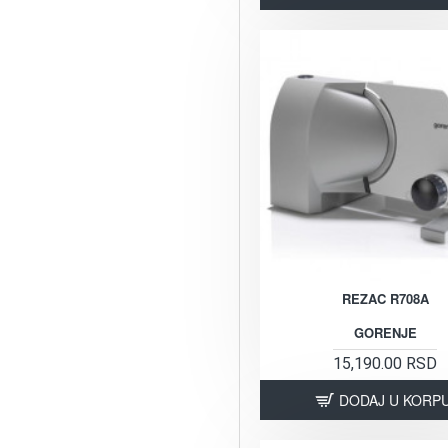
REZAC R708A
GORENJE
15,190.00 RSD
DODAJ U KORP