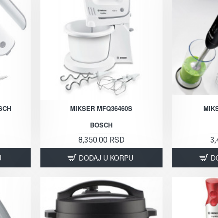
SCH
MIKSER MFQ36460S
MIK
BOSCH
8,350.00 RSD
3,
U
DODAJ U KORPU
D