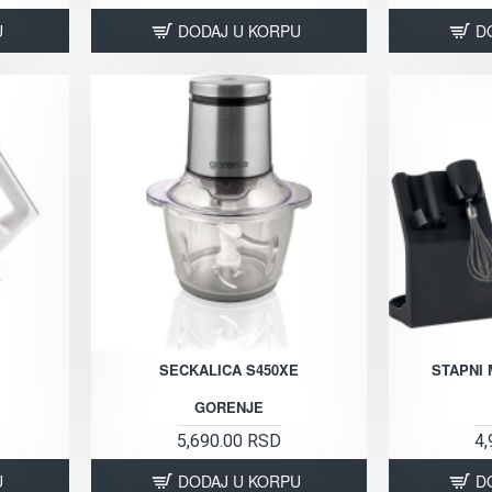
U
DODAJ U KORPU
D
SECKALICA S450XE
STAPNI 
GORENJE
5,690.00 RSD
4,
U
DODAJ U KORPU
D