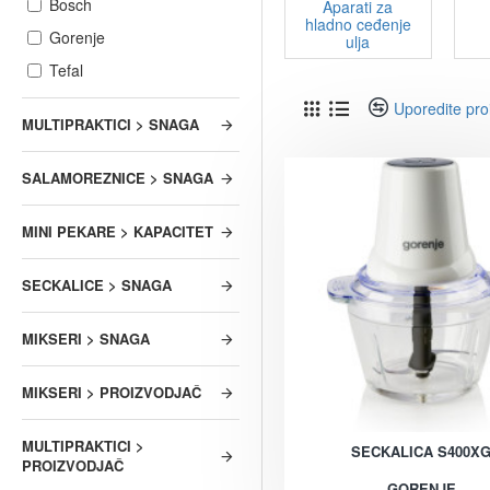
Bosch
Aparati za
hladno ceđenje
Gorenje
ulja
Tefal
Uporedite pro
MULTIPRAKTICI > SNAGA
SALAMOREZNICE > SNAGA
MINI PEKARE > KAPACITET
SECKALICE > SNAGA
MIKSERI > SNAGA
MIKSERI > PROIZVODJAČ
MULTIPRAKTICI >
SECKALICA S400X
PROIZVODJAČ
GORENJE