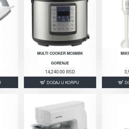
S
MULTI COOKER MC6MBK
MIK
GORENJE
14,240.00 RSD
3,
U
DODAJ U KORPU
D