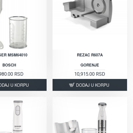
SER MSM64010
REZAC R607A
BOSCH
GORENJE
980.00 RSD
10,915.00 RSD
ODAJ U KORPU
DODAJ U KORPU