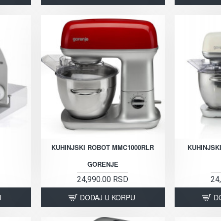
KUHINJSKI ROBOT MMC1000RLR
KUHINJSK
GORENJE
24,990.00 RSD
24
U
DODAJ U KORPU
D