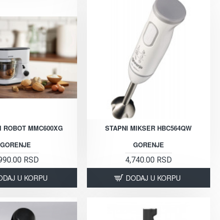
I ROBOT MMC600XG
STAPNI MIKSER HBC564QW
GORENJE
GORENJE
990.00 RSD
4,740.00 RSD
ODAJ U KORPU
DODAJ U KORPU