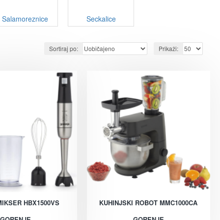
Salamoreznice
Seckalice
Sortiraj po:
Prikaži:
MIKSER HBX1500VS
KUHINJSKI ROBOT MMC1000CA
GORENJE
GORENJE