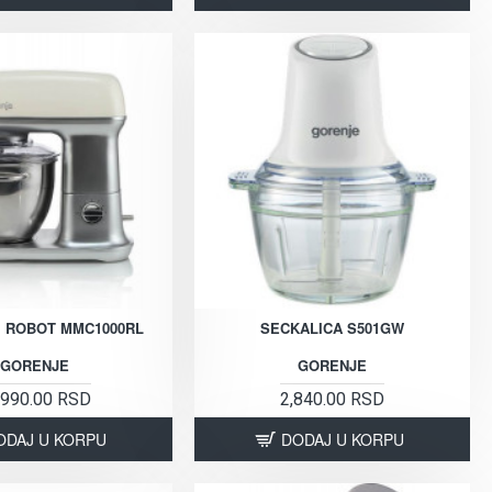
I ROBOT MMC1000RL
SECKALICA S501GW
GORENJE
GORENJE
,990.00 RSD
2,840.00 RSD
ODAJ U KORPU
DODAJ U KORPU