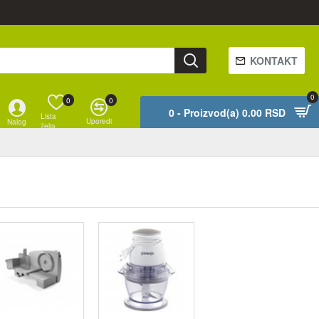
KONTAKT
0
0
0
0 - Proizvod(a) 0.00 RSD
Lista
Uporedi
Nalog
želja