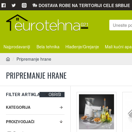
DOSTAVA ROBE NA TERITORIJI CELE SRBIJE
Najprodavaniji
Bela tehnika
Hlađenje/Grejanje
Mali kućni apa
Pripremanje hrane
PRIPREMANJE HRANE
FILTER ARTIKLA
OBRIŠI
KATEGORIJA
PROIZVODJAČI