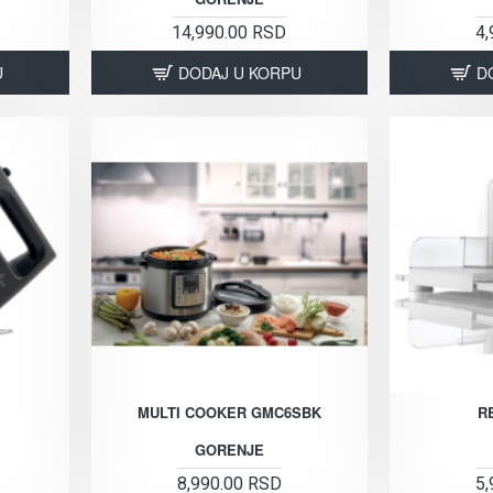
14,990.00 RSD
4,
U
DODAJ U KORPU
D
MULTI COOKER GMC6SBK
R
GORENJE
8,990.00 RSD
5,