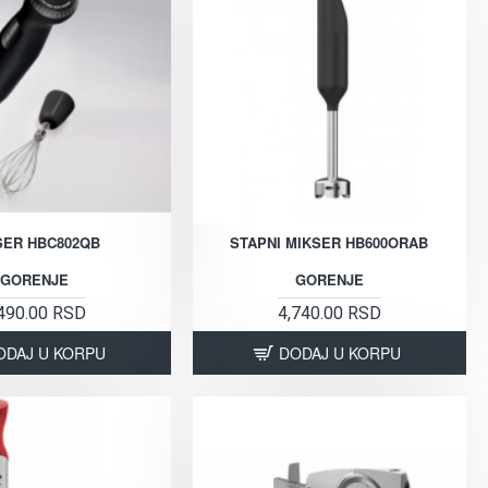
SER HBC802QB
STAPNI MIKSER HB600ORAB
GORENJE
GORENJE
490.00 RSD
4,740.00 RSD
ODAJ U KORPU
DODAJ U KORPU