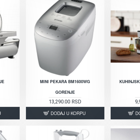
JE
MINI PEKARA BM1600WG
KUHINJSK
GORENJE
13,290.00 RSD
9,
U
DODAJ U KORPU
D