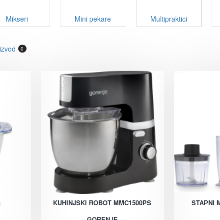
Mikseri
Mini pekare
Multipraktici
izvod
0
G
KUHINJSKI ROBOT MMC1500PS
STAPNI 
GORENJE