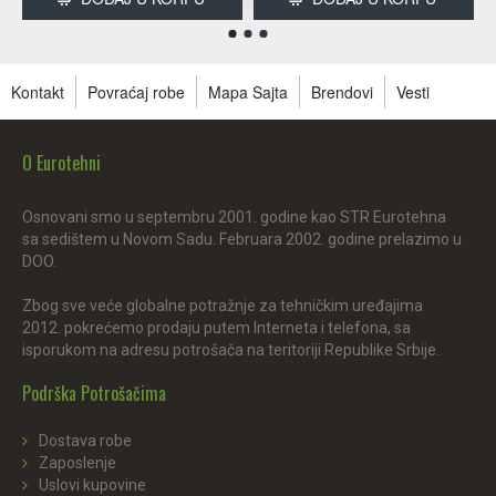
Kontakt
Povraćaj robe
Mapa Sajta
Brendovi
Vesti
O Eurotehni
Osnovani smo u septembru 2001. godine kao STR Eurotehna
sa sedištem u Novom Sadu. Februara 2002. godine prelazimo u
DOO.
Zbog sve veće globalne potražnje za tehničkim uređajima
2012. pokrećemo prodaju putem Interneta i telefona, sa
isporukom na adresu potrošača na teritoriji Republike Srbije.
Podrška Potrošačima
Dostava robe
Zaposlenje
Uslovi kupovine