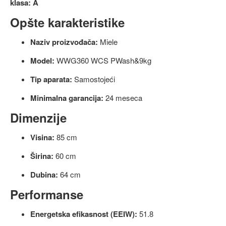
klasa: A
Opšte karakteristike
Naziv proizvođača:
Miele
Model:
WWG360 WCS PWash&9kg
Tip aparata:
Samostojeći
Minimalna garancija:
24 meseca
Dimenzije
Visina:
85 cm
Širina:
60 cm
Dubina:
64 cm
Performanse
Energetska efikasnost (EEIW):
51.8