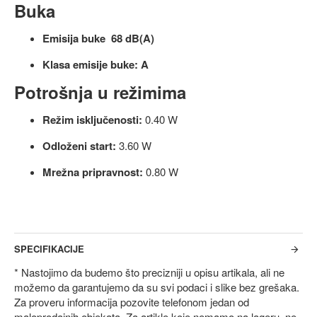
Buka
Emisija buke
68 dB(A)
Klasa emisije buke:
A
Potrošnja u režimima
Režim isključenosti:
0.40 W
Odloženi start:
3.60 W
Mrežna pripravnost:
0.80 W
SPECIFIKACIJE
* Nastojimo da budemo što precizniji u opisu artikala, ali ne
možemo da garantujemo da su svi podaci i slike bez grešaka.
Za proveru informacija pozovite telefonom jedan od
maloprodajnih objekata. Za artikle koje nemamo na lageru, ne