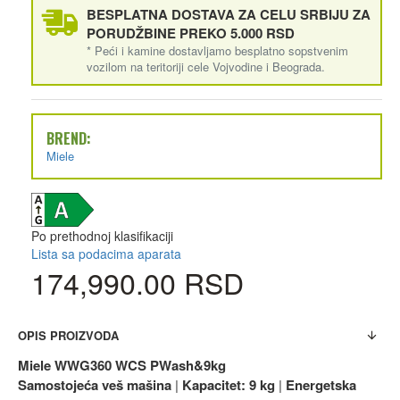
BESPLATNA DOSTAVA ZA CELU SRBIJU ZA
PORUDŽBINE PREKO 5.000 RSD
* Peći i kamine dostavljamo besplatno sopstvenim
vozilom na teritoriji cele Vojvodine i Beograda.
BREND:
Miele
Po prethodnoj klasifikaciji
Lista sa podacima aparata
174,990.00 RSD
OPIS PROIZVODA
Miele WWG360 WCS PWash&9kg
Samostojeća veš mašina
|
Kapacitet: 9 kg
|
Energetska