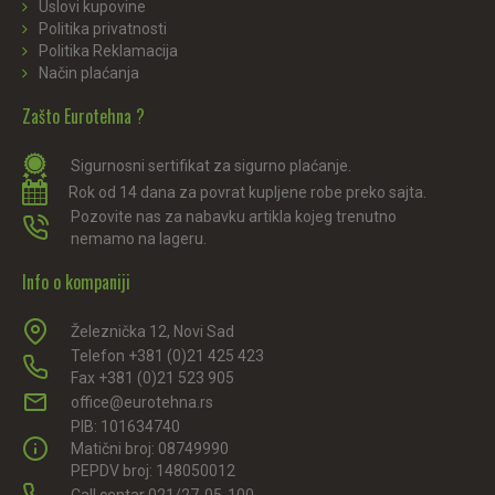
Uslovi kupovine
Politika privatnosti
Politika Reklamacija
Način plaćanja
Zašto Eurotehna ?
Sigurnosni sertifikat za sigurno plaćanje.
Rok od 14 dana za povrat kupljene robe preko sajta.
Pozovite nas za nabavku artikla kojeg trenutno
nemamo na lageru.
Info o kompaniji
Železnička 12, Novi Sad
Telefon +381 (0)21 425 423
Fax +381 (0)21 523 905
office@eurotehna.rs
PIB: 101634740
Matični broj: 08749990
PEPDV broj: 148050012