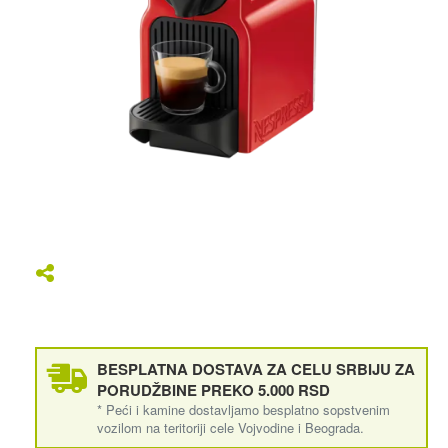
BESPLATNA DOSTAVA ZA CELU SRBIJU ZA
PORUDŽBINE PREKO 5.000 RSD
* Peći i kamine dostavljamo besplatno sopstvenim
vozilom na teritoriji cele Vojvodine i Beograda.