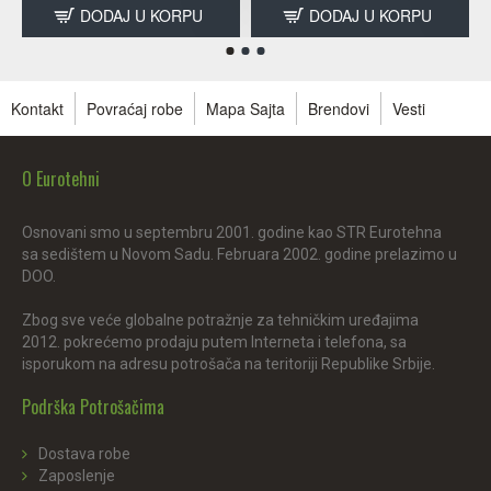
DODAJ U KORPU
DODAJ U KORPU
Kontakt
Povraćaj robe
Mapa Sajta
Brendovi
Vesti
O Eurotehni
Osnovani smo u septembru 2001. godine kao STR Eurotehna
sa sedištem u Novom Sadu. Februara 2002. godine prelazimo u
DOO.
Zbog sve veće globalne potražnje za tehničkim uređajima
2012. pokrećemo prodaju putem Interneta i telefona, sa
isporukom na adresu potrošača na teritoriji Republike Srbije.
Podrška Potrošačima
Dostava robe
Zaposlenje