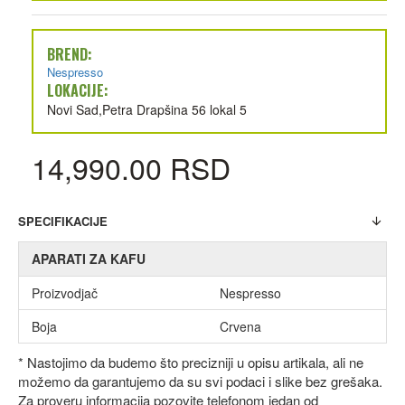
BREND:
Nespresso
LOKACIJE:
Novi Sad,Petra Drapšina 56 lokal 5
14,990.00 RSD
SPECIFIKACIJE
APARATI ZA KAFU
Proizvodjač
Nespresso
Boja
Crvena
* Nastojimo da budemo što precizniji u opisu artikala, ali ne
možemo da garantujemo da su svi podaci i slike bez grešaka.
Za proveru informacija pozovite telefonom jedan od