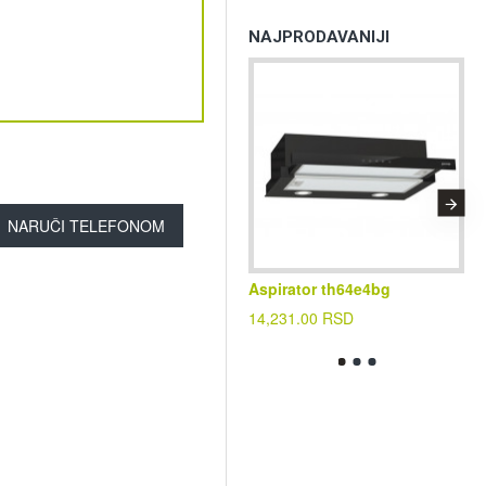
NAJPRODAVANIJI
NARUČI TELEFONOM
Aspirator th64e4bg
Kl
cf
14,231.00 RSD
39