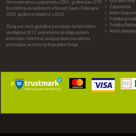
Dostava robe
Osnovani smo u septembru 2001. godine kao STR
Zaposlenje
Eurotehna sa sedištem u Novom Sadu. Februara
Uslovi kupovi
2002. godine prelazimo u DOO.
Politika privat
Politika Rekl
Zbog sve veće globalne potražnje za tehničkim
Način plaćanj
uređajima 2012. pokrećemo prodaju putem
Interneta i telefona, sa isporukom na adresu
potrošača na teritoriji Republike Srbije.