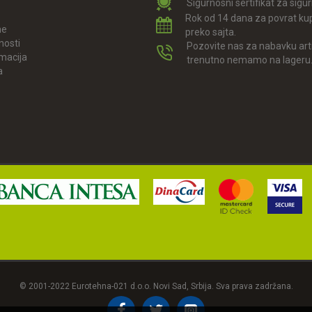
Sigurnosni sertifikat za sigu
Rok od 14 dana za povrat ku
ne
preko sajta.
nosti
Pozovite nas za nabavku arti
amacija
trenutno nemamo na lageru
a
© 2001-2022 Eurotehna-021 d.o.o. Novi Sad, Srbija. Sva prava zadržana.