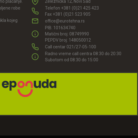
rno plaćanje.
Železnička 12, Novi Sad
pljene robe
Telefon +381 (0)21 425 423
Fax +381 (0)21 523 905
kla kojeg
office@eurotehna.rs
.
PIB: 101634740
Matični broj: 08749990
PEPDV broj: 148050012
Call centar 021/27-05-100
Radno vreme call centra 08:30 do 20:30
Subotom od 08:30 do 15:00