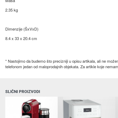
Masa
2.35 kg
Dimenzije (ŠxVxD)
8.4 x 33 x 20.4 cm
* Nastojimo da budemo što precizniji u opisu artikala, ali ne mož
telefonom jedan od maloprodajnih objekata. Za artikle koje nema
SLIČNI PROIZVODI