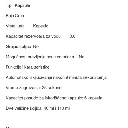
Tip
Kapsule
Boja
Crna
Vrsta kafe
Kapsule
Kapacitet rezervoara za vodu
0.6 l
Grejač šoljica
Ne
Mogućnost pravljenja pene od mleka
Ne
Funkcije i karakteristike
Automatsko isključivanje nakon 9 minuta nekorišćenja
Vreme zagrevanja: 25 sekundi
Kapacitet posude za iskorišćene kapsule: 6 kapsula
Dve veličine šoljica: 40 ml i 110 ml