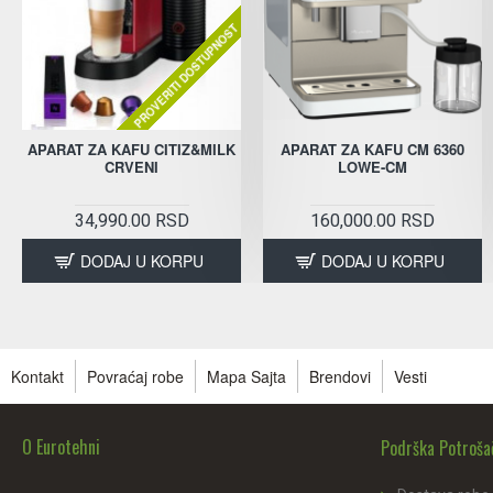
PROVERITI DOSTUPNOST
APARAT ZA KAFU CITIZ&MILK
APARAT ZA KAFU CM 6360
CRVENI
LOWE-CM
34,990.00 RSD
160,000.00 RSD
DODAJ U KORPU
DODAJ U KORPU
Kontakt
Povraćaj robe
Mapa Sajta
Brendovi
Vesti
O Eurotehni
Podrška Potroš