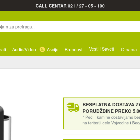
CALL CENTAR 021 / 27 - 05 - 100
Vesti i Saveti
rati
Audio/Video
Akcije
Brendovi
O nama
BESPLATNA DOSTAVA ZA
PORUDŽBINE PREKO 5.0
* Peći i kamine dostavljamo be
na teritoriji cele Vojvodine i Be