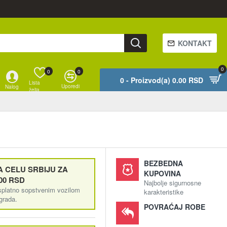
KONTAKT
0
0
0
0 - Proizvod(a) 0.00 RSD
Lista
Uporedi
Nalog
želja
BEZBEDNA
 CELU SRBIJU ZA
KUPOVINA
00 RSD
Najbolje sigurnosne
splatno sopstvenim vozilom
karakteristike
ograda.
POVRAĆAJ ROBE