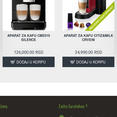
PROVERITI DOSTUPNOST
APARAT ZA KAFU CM5310
APARAT ZA KAFU CITIZ&MILK
SILENCE
CRVENI
126,000.00 RSD
34,990.00 RSD
DODAJ U KORPU
DODAJ U KORPU
ačima
Zašto Eurotehna ?