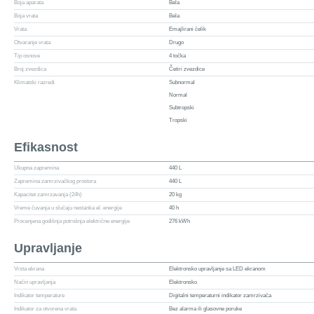
Boja aparata
Bela
Boja vrata
Bela
Vrata
Emajlirani čelik
Otvaranje vrata
Drugo
Tip osnove
4 točka
Broj zvezdica
Četiri zvezdice
Klimatski razredi
Subnormal
Normal
Subtropski
Tropski
Efikasnost
Ukupna zapremina
440 L
Zapremina zamrzivačkog prostora
440 L
Kapacitet zamrzavanja (24h)
20 kg
Vreme čuvanja u slučaju nestanka el. energije
40 h
Procenjena godišnja potrošnja električne energije
276 kWh
Upravljanje
Vrsta ekrana
Elektronsko upravljanje sa LED ekranom
Način upravljanja
Elektronsko
Indikator temperature
Digitalni temperaturni indikator zamrzivača
Indikator za otvorena vrata
Bez alarma ili glasovne poruke