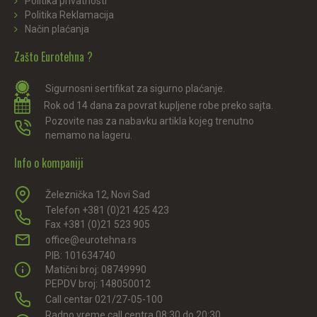
Politika privatnosti
Politika Reklamacija
Način plaćanja
Zašto Eurotehna ?
Sigurnosni sertifikat za sigurno plaćanje.
Rok od 14 dana za povrat kupljene robe preko sajta.
Pozovite nas za nabavku artikla kojeg trenutno
nemamo na lageru.
Info o kompaniji
Železnička 12, Novi Sad
Telefon +381 (0)21 425 423
Fax +381 (0)21 523 905
office@eurotehna.rs
PIB: 101634740
Matični broj: 08749990
PEPDV broj: 148050012
Call centar 021/27-05-100
Radno vreme call centra 08:30 do 20:30