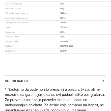
Bruto težina aparata
58 kg
Neto težina aparata
50 kg
Širina pakovanog proizvoda
1469 mm
Visina pakovanog proizvoda
890 mm
Dubina pakovanog proizvoda
766 mm
Napon
220-240 V
Frekvencija
50 Hz
Priključna snaga
140 W
Šifra proizvoda
20013055
BAR kod
3838782813504
EPREL broj
1813787
SPECIFIKACIJE
* Nastojimo da budemo što precizniji u opisu artikala, ali ne
možemo da garantujemo da su svi podaci i slike bez grešaka.
Za proveru informacija pozovite telefonom jedan od
maloprodajnih objekata. Za artikle koje nemamo na lageru, ne
garantujemo istu cenu kada ponovo budu na lageru.