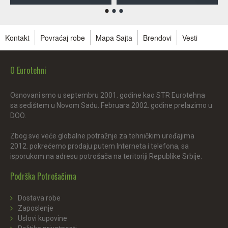
Kontakt
Povraćaj robe
Mapa Sajta
Brendovi
Vesti
O Eurotehni
Osnovani smo u septembru 2001. godine kao STR Eurotehna
sa sedištem u Novom Sadu. Februara 2002. godine prelazimo u
DOO.
Zbog sve veće globalne potražnje za tehničkim uređajima
2012. pokrećemo prodaju putem Interneta i telefona, sa
isporukom na adresu potrošača na teritoriji Republike Srbije.
Podrška Potrošačima
Dostava robe
Zaposlenje
Uslovi kupovine