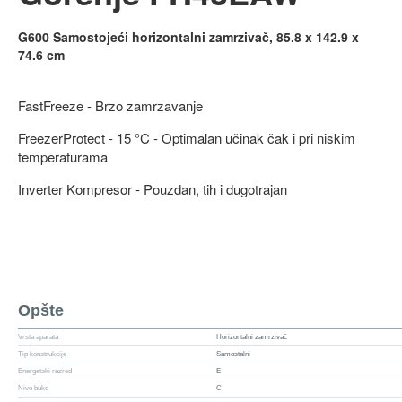
G600 Samostojeći horizontalni zamrzivač, 85.8 x 142.9 x
74.6 cm
FastFreeze - Brzo zamrzavanje
FreezerProtect - 15 °C - Optimalan učinak čak i pri niskim
temperaturama
Inverter Kompresor - Pouzdan, tih i dugotrajan
Opšte
Vrsta aparata
Horizontalni zamrzivač
Tip konstrukcije
Samostalni
Energetski razred
E
Nivo buke
C