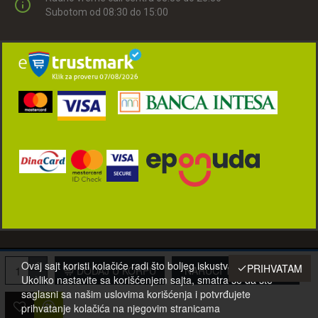
Subotom od 08:30 do 15:00
© 2001-2022 Eurotehna-021 d.o.o. Novi Sad, Srbija. Sva prava zadržana.
Ovaj sajt koristi kolačiće radi što boljeg iskustva posetilaca.
PRIHVATAM
DODAJ U KORPU
NARUČI TELEFONOM
Ukoliko nastavite sa korišćenjem sajta, smatra se da ste
saglasni sa našim uslovima korišćenja i potvrđujete
prihvatanje kolačića na njegovim stranicama