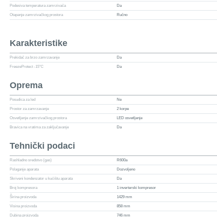
Podesiva temperatura zamrzivača
Da
Otapanje zamrzivačkog prostora
Ručno
Karakteristike
Prekidač za brzo zamrzavanje
Da
FreezeProtect -15°C
Da
Oprema
Posudica za led
Ne
Prostor za zamrzavanje
2 korpe
Osvetljenje zamrzivačkog prostora
LED osvetljenje
Bravica na vratima za zaključavanje
Da
Tehnički podaci
Rashladno sredstvo (gas)
R600a
Polaganje aparata
Dozvoljeno
Skriveni kondenzator u kućištu aparata
Da
Broj kompresora
1 inverterski kompresor
Širina proizvoda
1429 mm
Visina proizvoda
858 mm
Dubina proizvoda
746 mm