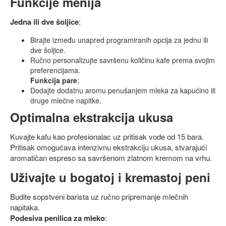
Funkcije menija
Jedna ili dve šoljice
:
Birajte između unapred programiranih opcija za jednu ili
dve šoljice.
Ručno personalizujte savršenu količinu kafe prema svojim
preferencijama.
Funkcija pare
:
Dodajte dodatnu aromu penušanjem mleka za kapućino ili
druge mlečne napitke.
Optimalna ekstrakcija ukusa
Kuvajte kafu kao profesionalac uz pritisak vode od 15 bara.
Pritisak omogućava intenzivnu ekstrakciju ukusa, stvarajući
aromatičan espreso sa savršenom zlatnom kremom na vrhu.
Uživajte u bogatoj i kremastoj peni
Budite sopstveni barista uz ručno pripremanje mlečnih
napitaka.
Podesiva penilica za mleko
: