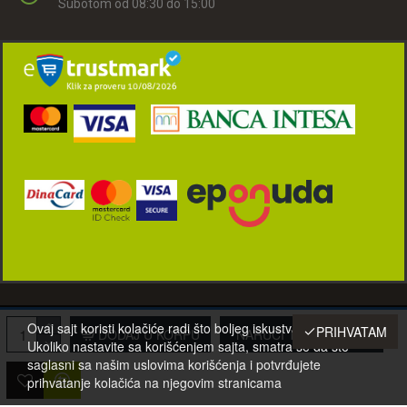
Subotom od 08:30 do 15:00
© 2001-2022 Eurotehna-021 d.o.o. Novi Sad, Srbija. Sva prava zadržana.
Ovaj sajt koristi kolačiće radi što boljeg iskustva posetilaca.
PRIHVATAM
DODAJ U KORPU
NARUČI TELEFONOM
Ukoliko nastavite sa korišćenjem sajta, smatra se da ste
saglasni sa našim uslovima korišćenja i potvrđujete
prihvatanje kolačića na njegovim stranicama