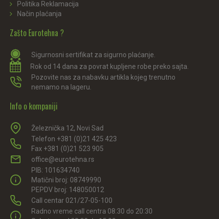
Politika Reklamacija
Način plaćanja
Zašto Eurotehna ?
Sigurnosni sertifikat za sigurno plaćanje.
Rok od 14 dana za povrat kupljene robe preko sajta.
Pozovite nas za nabavku artikla kojeg trenutno
nemamo na lageru.
Info o kompaniji
Železnička 12, Novi Sad
Telefon +381 (0)21 425 423
Fax +381 (0)21 523 905
office@eurotehna.rs
PIB: 101634740
Matični broj: 08749990
PEPDV broj: 148050012
Call centar 021/27-05-100
Radno vreme call centra 08:30 do 20:30