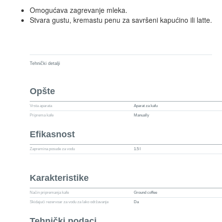
Omogućava zagrevanje mleka.
Stvara gustu, kremastu penu za savršeni kapućino ili latte.
Tehnički detalji
Opšte
Vrsta aparata
Aparat za kafu
Priprema kafe
Manually
Efikasnost
Zapremina posude za vodu
1.5 l
Karakteristike
Način pripremanja kafe
Ground coffee
Skidajući rezervoar za vodu za lako održavanje
Da
Tehnički podaci