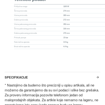
Priključna snaga
1100 W
Širina proizvoda
274 mm
Visina proizvoda
300 mm
Dubina proizvoda
272 mm
Visina pakovanog proizvoda
350 mm
Širina pakovanog proizvoda
316 mm
Dubina pakovanog proizvoda
270 mm
Pritisak pumpe
15 bar
Neto težina aparata
3.6 kg
Bruto težina aparata
4.4 kg
SPECIFIKACIJE
* Nastojimo da budemo što precizniji u opisu artikala, ali ne
možemo da garantujemo da su svi podaci i slike bez grešaka.
Za proveru informacija pozovite telefonom jedan od
maloprodajnih objekata. Za artikle koje nemamo na lageru, ne
garantujemo istu cenu kada ponovo budu na lageru.