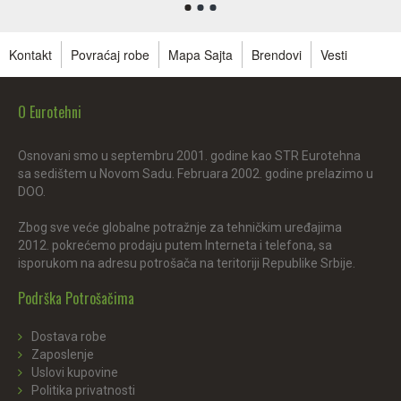
Kontakt
Povraćaj robe
Mapa Sajta
Brendovi
Vesti
O Eurotehni
Osnovani smo u septembru 2001. godine kao STR Eurotehna
sa sedištem u Novom Sadu. Februara 2002. godine prelazimo u
DOO.
Zbog sve veće globalne potražnje za tehničkim uređajima
2012. pokrećemo prodaju putem Interneta i telefona, sa
isporukom na adresu potrošača na teritoriji Republike Srbije.
Podrška Potrošačima
Dostava robe
Zaposlenje
Uslovi kupovine
Politika privatnosti