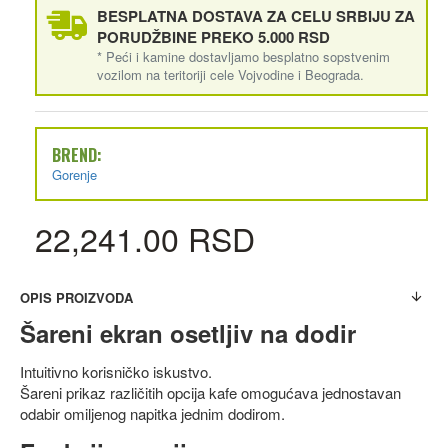
BESPLATNA DOSTAVA ZA CELU SRBIJU ZA
PORUDŽBINE PREKO 5.000 RSD
* Peći i kamine dostavljamo besplatno sopstvenim
vozilom na teritoriji cele Vojvodine i Beograda.
BREND:
Gorenje
22,241.00 RSD
OPIS PROIZVODA
Šareni ekran osetljiv na dodir
Intuitivno korisničko iskustvo.
Šareni prikaz različitih opcija kafe omogućava jednostavan
odabir omiljenog napitka jednim dodirom.