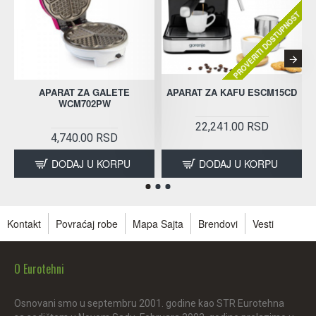
PROVERITI DOSTUPNOST
APARAT ZA GALETE
APARAT ZA KAFU ESCM15CD
WCM702PW
22,241.00 RSD
4,740.00 RSD
DODAJ U KORPU
DODAJ U KORPU
Kontakt
Povraćaj robe
Mapa Sajta
Brendovi
Vesti
O Eurotehni
Osnovani smo u septembru 2001. godine kao STR Eurotehna