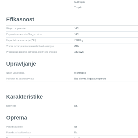
Subtropski
Tropski
Efikasnost
Ukupna zapremina
165 L
Zapremina zamrzivačkog prostora
165 L
Kapacitet zamrzavanja (24h)
7.601 kg
Vreme čuvanja u slučaju nestanka el. energije
20 h
Procenjena godišnja potrošnja električne energije
188 kWh
Upravljanje
Način upravljanja
Mehaničko
Indikator za otvorena vrata
Bez alarma ili glasovne poruke
Karakteristike
EcoMode
Da
Oprema
Posudica za led
Ne
Posuda za kockice leda
Da