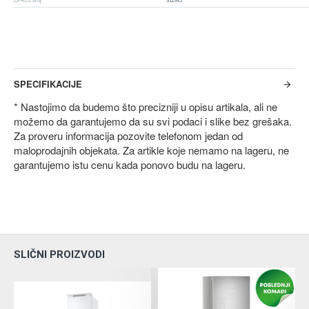
EPREL broj
311345
SPECIFIKACIJE
* Nastojimo da budemo što precizniji u opisu artikala, ali ne
možemo da garantujemo da su svi podaci i slike bez grešaka.
Za proveru informacija pozovite telefonom jedan od
maloprodajnih objekata. Za artikle koje nemamo na lageru, ne
garantujemo istu cenu kada ponovo budu na lageru.
SLIČNI PROIZVODI