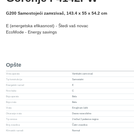
G200 Samostojeći zamrzivač, 143.4 x 55 x 54.2 cm
E (energetska efikasnost) - Štedi vaš novac
EcoMode - Energy savings
Opšte
Vrsta aparata
Vertikalni zamrzivač
Tip konstrukcije
Samostalni
Energetski razred
E
Nivo buke
C
Boja aparata
Bela
Boja vrata
Bela
Vrata
Emajlirani čelik
Otvaranje vrata
Desno reverzibilno
Tip osnove
2 točka/ 2 podesive nogice
Broj zvezdica
Četiri zvezdice
Klimatski razredi
Normal