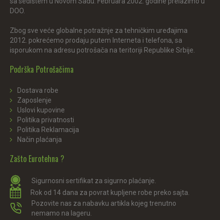
sa sedištem u Novom Sadu. Februara 2002. godine prelazimo u
DOO.
Zbog sve veće globalne potražnje za tehničkim uređajima
2012. pokrećemo prodaju putem Interneta i telefona, sa
isporukom na adresu potrošača na teritoriji Republike Srbije.
Podrška Potrošačima
Dostava robe
Zaposlenje
Uslovi kupovine
Politika privatnosti
Politika Reklamacija
Način plaćanja
Zašto Eurotehna ?
Sigurnosni sertifikat za sigurno plaćanje.
Rok od 14 dana za povrat kupljene robe preko sajta.
Pozovite nas za nabavku artikla kojeg trenutno
nemamo na lageru.