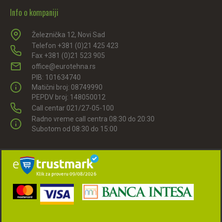
Info o kompaniji
Železnička 12, Novi Sad
Telefon +381 (0)21 425 423
Fax +381 (0)21 523 905
office@eurotehna.rs
PIB: 101634740
Matični broj: 08749990
PEPDV broj: 148050012
Call centar 021/27-05-100
Radno vreme call centra 08:30 do 20:30
Subotom od 08:30 do 15:00