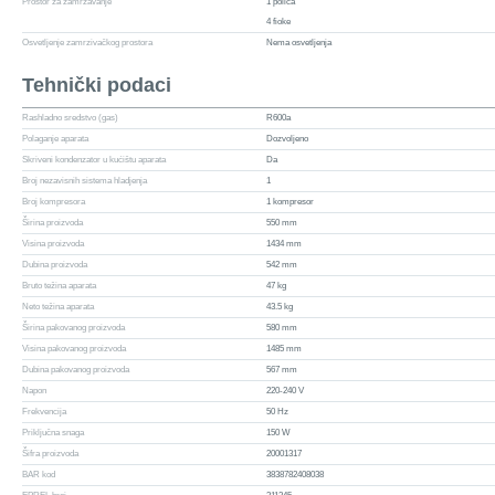
Prostor za zamrzavanje
1 polica
4 fioke
Osvetljenje zamrzivačkog prostora
Nema osvetljenja
Tehnički podaci
Rashladno sredstvo (gas)
R600a
Polaganje aparata
Dozvoljeno
Skriveni kondenzator u kućištu aparata
Da
Broj nezavisnih sistema hladjenja
1
Broj kompresora
1 kompresor
Širina proizvoda
550 mm
Visina proizvoda
1434 mm
Dubina proizvoda
542 mm
Bruto težina aparata
47 kg
Neto težina aparata
43.5 kg
Širina pakovanog proizvoda
580 mm
Visina pakovanog proizvoda
1485 mm
Dubina pakovanog proizvoda
567 mm
Napon
220-240 V
Frekvencija
50 Hz
Priključna snaga
150 W
Šifra proizvoda
20001317
BAR kod
3838782408038