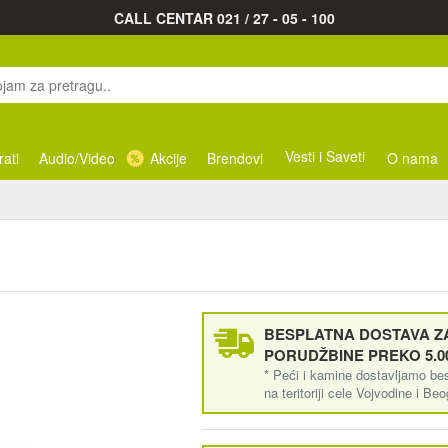
CALL CENTAR 021 / 27 - 05 - 100
Vesti i Saveti
rati
Audio/Video
Akcije
Brendovi
O nama
BESPLATNA DOSTAVA ZA
PORUDŽBINE PREKO 5.0
* Peći i kamine dostavljamo be
na teritoriji cele Vojvodine i Be