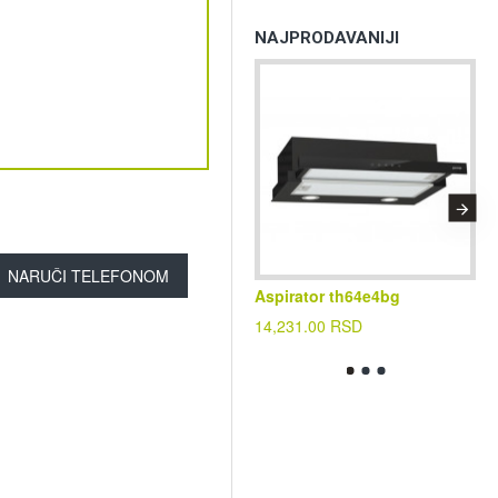
NAJPRODAVANIJI
NARUČI TELEFONOM
Aspirator th64e4bg
Kl
cf
14,231.00 RSD
39