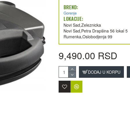
BREND:
Gorenje
LOKACIJE:
Novi Sad,Zeleznicka
Novi Sad,Petra Drapšina 56 lokal 5
Rumenka,Oslobodjenja 99
9,490.00 RSD
DODAJ U KORPU