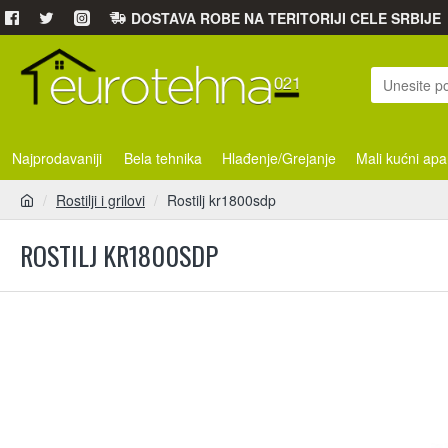
DOSTAVA ROBE NA TERITORIJI CELE SRBIJE
Najprodavaniji
Bela tehnika
Hlađenje/Grejanje
Mali kućni apa
Rostilji i grilovi
Rostilj kr1800sdp
ROSTILJ KR1800SDP