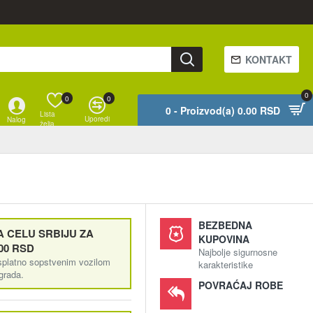
KONTAKT
0
0
0
0 - Proizvod(a) 0.00 RSD
Lista
Uporedi
Nalog
želja
BEZBEDNA
 CELU SRBIJU ZA
KUPOVINA
00 RSD
Najbolje sigurnosne
splatno sopstvenim vozilom
karakteristike
ograda.
POVRAĆAJ ROBE