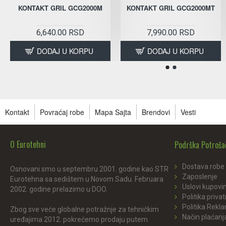
KONTAKT GRIL GCG2000M
KONTAKT GRIL GCG2000MT
6,640.00 RSD
7,990.00 RSD
DODAJ U KORPU
DODAJ U KORPU
Kontakt
Povraćaj robe
Mapa Sajta
Brendovi
Vesti
O Eurotehni
Podrška Potroš
Dostava robe
Osnovani smo u septembru 2001. godine kao STR
Zaposlenje
Eurotehna sa sedištem u Novom Sadu. Februara
Uslovi kupovi
2002. godine prelazimo u DOO.
Politika privat
Politika Rekl
Zbog sve veće globalne potražnje za tehničkim
Način plaćanj
uređajima 2012. pokrećemo prodaju putem