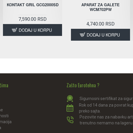
KONTAKT GRIL GCG2000SD
KONTAKT GRIL GCG2100S
APARAT ZA GALETE
WCM702PW
7,590.00 RSD
11,990.00 RSD
4,740.00 RSD
DODAJ U KORPU
DODAJ U KORPU
DODAJ U KORPU
ačima
Zašto Eurotehna ?
Sigurnosni sertifikat za sigu
Rok od 14 dana za povrat ku
ne
preko sajta.
nosti
Pozovite nas za nabavku arti
amacija
trenutno nemamo na lageru
a