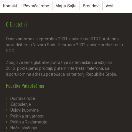
Kontakt
Povraćaj robe
Mapa Sajta
Brendovi
Vesti
O Eurotehni
Osnovani smo u septembru 2001. godine kao STR Eurotehna
sa sedištem u Novom Sadu. Februara 2002. godine prelazimo u
DOO.
Zbog sve veće globalne potražnje za tehničkim uređajima
2012. pokrećemo prodaju putem Interneta i telefona, sa
isporukom na adresu potrošača na teritoriji Republike Srbije.
Podrška Potrošačima
Dostava robe
Zaposlenje
Uslovi kupovine
Politika privatnosti
Politika Reklamacija
Način plaćanja