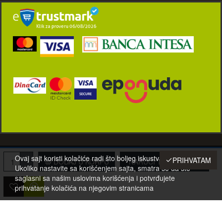
© 2001-2022 Eurotehna-021 d.o.o. Novi Sad, Srbija. Sva prava zadržana.
Ovaj sajt koristi kolačiće radi što boljeg iskustva posetilaca.
PRIHVATAM
DODAJ U KORPU
NARUČI TELEFONOM
Ukoliko nastavite sa korišćenjem sajta, smatra se da ste
saglasni sa našim uslovima korišćenja i potvrđujete
prihvatanje kolačića na njegovim stranicama