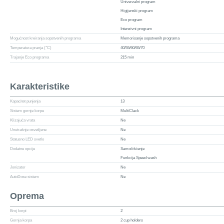
Univerzalni program
Higijenski program
Eco program
Intenzivni program
Mogućnost kreiranja sopstvenih programa
Memorisanje sopstvenih programa
Temperatura pranja (°C)
40/55/60/65/70
Trajanje Eco programa
215 min
Karakteristike
Kapacitet punjenja
13
Sistem gornje korpe
MultiClack
Klizajuća vrata
Ne
Unutrašnje osvetljene
Ne
Statusno LED svetlo
Ne
Dodatne opcije
Samočišćenje
Funkcija Speed wash
Jonizator
Ne
AutoDose sistem
Ne
Oprema
Broj korpi
2
Gornja korpa
2 cup holders