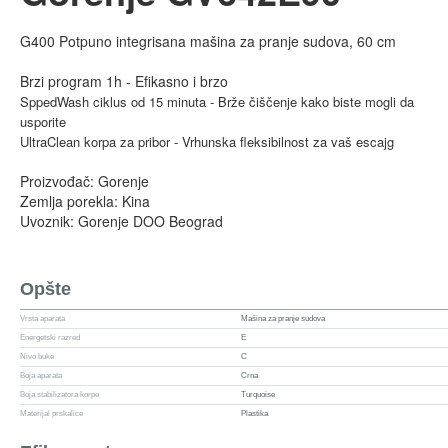
G400 Potpuno integrisana mašina za pranje sudova, 60 cm
Brzi program 1h - Efikasno i brzo
SppedWash ciklus od 15 minuta - Brže čiščenje kako biste mogli da
usporite
UltraClean korpa za pribor - Vrhunska fleksibilnost za vaš escajg
Proizvođač: Gorenje
Zemlja porekla: Kina
Uvoznik: Gorenje DOO Beograd
Opšte
Vrsta aparata
Mašina za pranje sudova
Energetski razred
E
Nivo buke
C
Boja aparata
Crna
Boja stabilizatora korpe
Turquoise
Materijal prskalice
Plastika