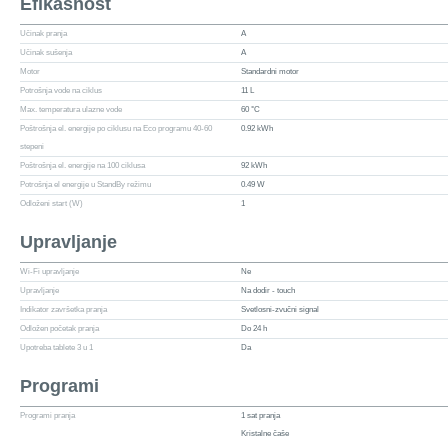
Efikasnost
Učinak pranja
A
Učinak sušenja
A
Motor
Standardni motor
Potrošnja vode na ciklus
11 L
Max. temperatura ulazne vode
60 °C
Poštrošnja el. energije po ciklusu na Eco programu 40-60
0.92 kWh
stepeni
Poštrošnja el. energije na 100 ciklusa
92 kWh
Potrošnja el energije u StandBy režimu
0.49 W
Odloženi start (W)
1
Upravljanje
Wi-Fi upravljanje
Ne
Upravljanje
Na dodir - touch
Indikator završetka pranja
Svetlosni-zvučni signal
Odložen početak pranja
Do 24 h
Upotreba tablete 3 u 1
Da
Programi
Programi pranja
1 sat pranja
Kristalne čaše