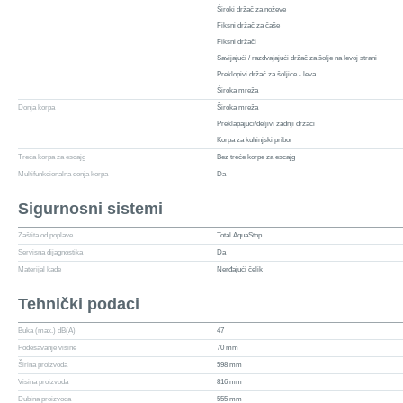
Široki držač za noževe
Fiksni držač za čaše
Fiksni držači
Savijajući / razdvajajući držač za šolje na levoj strani
Preklopivi držač za šoljice - leva
Široka mreža
Donja korpa
Široka mreža
Preklapajući/deljivi zadnji držači
Korpa za kuhinjski pribor
Treća korpa za escajg
Bez treće korpe za escajg
Multifunkcionalna donja korpa
Da
Sigurnosni sistemi
Zaštita od poplave
Total AquaStop
Servisna dijagnostika
Da
Materijal kade
Nerđajući čelik
Tehnički podaci
Buka (max.) dB(A)
47
Podešavanje visine
70 mm
Širina proizvoda
598 mm
Visina proizvoda
816 mm
Dubina proizvoda
555 mm