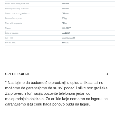
Širina pakovanog proizvoda
656 mm
Visina pakovanog proizvoda
889 mm
Dubina pakovanog proizvoda
682 mm
Bruto težina aparata
36 kg
Neto težina aparata
31 kg
Napon
220-240 V
Šifra proizvoda
20011934
BAR kod
3838782723155
EPREL broj
1578213
SPECIFIKACIJE
* Nastojimo da budemo što precizniji u opisu artikala, ali ne
možemo da garantujemo da su svi podaci i slike bez grešaka.
Za proveru informacija pozovite telefonom jedan od
maloprodajnih objekata. Za artikle koje nemamo na lageru, ne
garantujemo istu cenu kada ponovo budu na lageru.