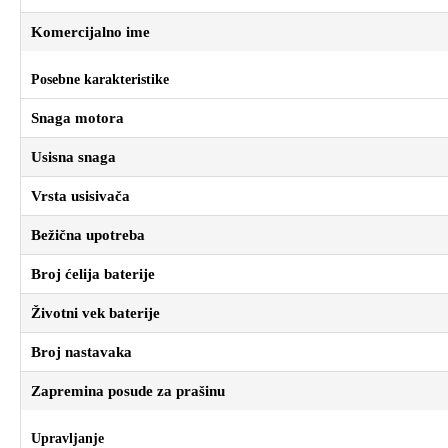
Komercijalno ime
Posebne karakteristike
Snaga motora
Usisna snaga
Vrsta usisivača
Bežična upotreba
Broj ćelija baterije
Životni vek baterije
Broj nastavaka
Zapremina posude za prašinu
Upravljanje