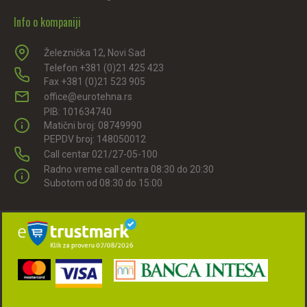
Info o kompaniji
Železnička 12, Novi Sad
Telefon +381 (0)21 425 423
Fax +381 (0)21 523 905
office@eurotehna.rs
PIB: 101634740
Matični broj: 08749990
PEPDV broj: 148050012
Call centar 021/27-05-100
Radno vreme call centra 08:30 do 20:30
Subotom od 08:30 do 15:00