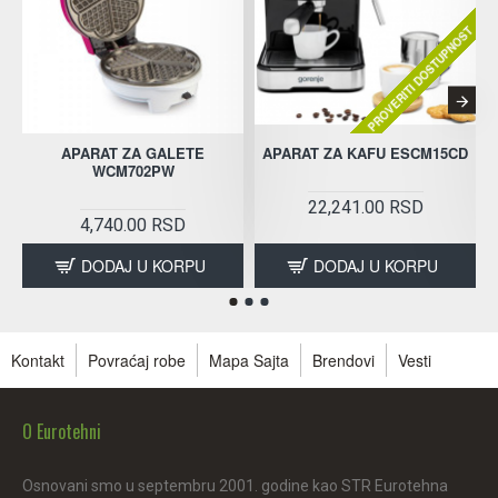
PROVERITI DOSTUPNOST
APARAT ZA GALETE
APARAT ZA KAFU ESCM15CD
WCM702PW
22,241.00 RSD
4,740.00 RSD
DODAJ U KORPU
DODAJ U KORPU
Kontakt
Povraćaj robe
Mapa Sajta
Brendovi
Vesti
O Eurotehni
Osnovani smo u septembru 2001. godine kao STR Eurotehna