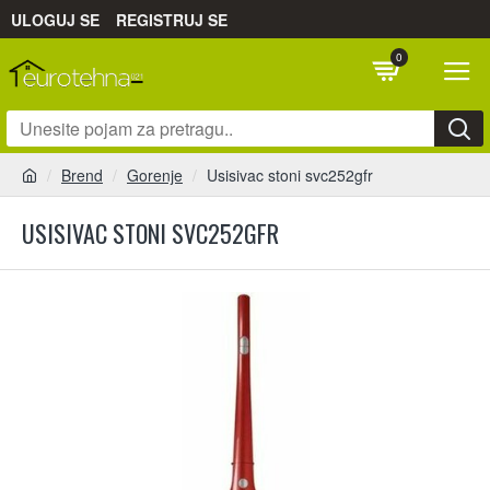
ULOGUJ SE
REGISTRUJ SE
0
Brend
Gorenje
Usisivac stoni svc252gfr
USISIVAC STONI SVC252GFR