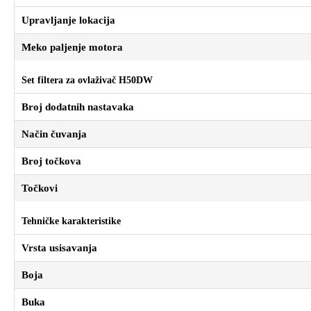
Upravljanje lokacija
Meko paljenje motora
Set filtera za ovlaživač H50DW
Broj dodatnih nastavaka
Način čuvanja
Broj točkova
Točkovi
Tehničke karakteristike
Vrsta usisavanja
Boja
Buka