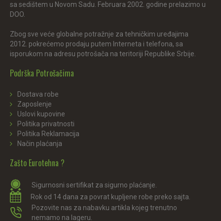
sa sedištem u Novom Sadu. Februara 2002. godine prelazimo u
DOO.
Zbog sve veće globalne potražnje za tehničkim uređajima
2012. pokrećemo prodaju putem Interneta i telefona, sa
isporukom na adresu potrošača na teritoriji Republike Srbije.
Podrška Potrošačima
Dostava robe
Zaposlenje
Uslovi kupovine
Politika privatnosti
Politika Reklamacija
Način plaćanja
Zašto Eurotehna ?
Sigurnosni sertifikat za sigurno plaćanje.
Rok od 14 dana za povrat kupljene robe preko sajta.
Pozovite nas za nabavku artikla kojeg trenutno
nemamo na lageru.