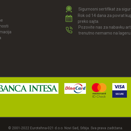
Sigurnosni sertifikat za sigu
Rok od 14 dana za povrat ku
ne
preko sajta.
nosti
Pozovite nas za nabavku arti
amacija
trenutno nemamo na lageru
a
© 2001-2022 Eurotehna-021 d.o.o. Novi Sad, Srbija. Sva prava zadržana.