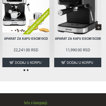
PROVERITI DOSTUPNOST
APARAT ZA KAFU ESCM15CD
FRITEZA AF1300XG
APARAT ZA KAFU ESCM15CDB
FRITEZA AF1350DWB
6,640.00 RSD
22,241.00 RSD
12,490.00 RSD
11,990.00 RSD
DODAJ U KORPU
DODAJ U KORPU
DODAJ U KORPU
DODAJ U KORPU
Info o kompaniji