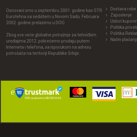
Dostava robe
Osnovani smo u septembru 2001. godine kao STR
Zaposlenje
Eurotehna sa sedištem u Novom Sadu. Februara
Uslovi kupovi
2002. godine prelazimo u DOO.
Politika privat
Politika Rekl
Zbog sve veće globalne potražnje za tehničkim
Način plaćanj
uređajima 2012. pokrećemo prodaju putem
Interneta i telefona, sa isporukom na adresu
potrošača na teritoriji Republike Srbije.