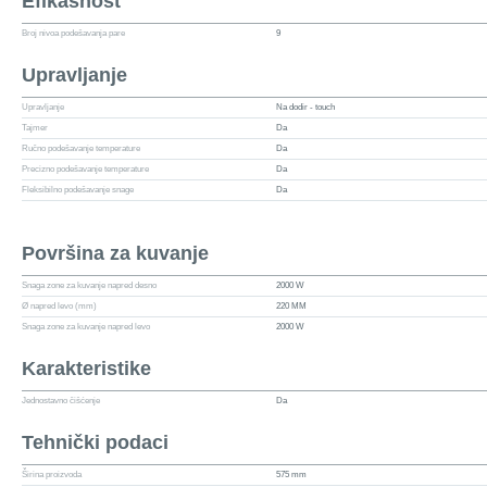
Efikasnost
Broj nivoa podešavanja pare
9
Upravljanje
Upravljanje
Na dodir - touch
Tajmer
Da
Ručno podešavanje temperature
Da
Precizno podešavanje temperature
Da
Fleksibilno podešavanje snage
Da
Površina za kuvanje
Snaga zone za kuvanje napred desno
2000 W
Ø napred levo (mm)
220 MM
Snaga zone za kuvanje napred levo
2000 W
Karakteristike
Jednostavno čišćenje
Da
Tehnički podaci
Širina proizvoda
575 mm