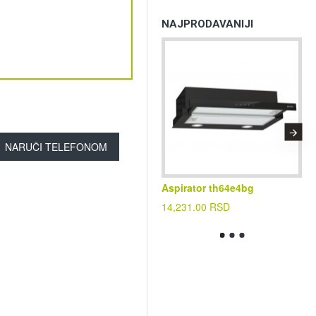
NAJPRODAVANIJI
NARUČI TELEFONOM
Aspirator th64e4bg
Kl
cf
14,231.00 RSD
39