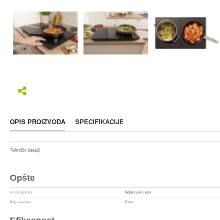
OPIS PROIZVODA
SPECIFIKACIJE
Tehnički detalji
Opšte
Vrsta aparata
Indukcijski rešo
Boja aparata
Crna