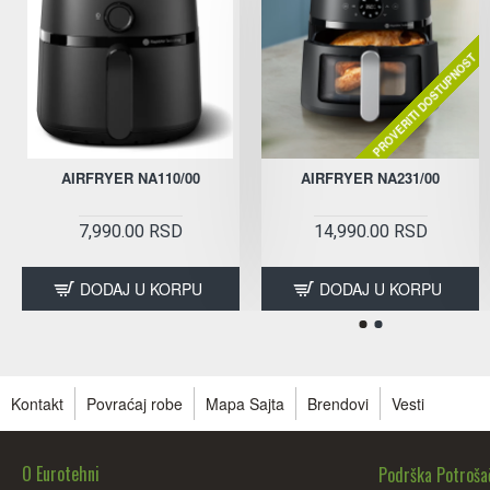
PROVERITI DOSTUPNOST
AIRFRYER NA110/00
AIRFRYER NA231/00
7,990.00 RSD
14,990.00 RSD
DODAJ U KORPU
DODAJ U KORPU
Kontakt
Povraćaj robe
Mapa Sajta
Brendovi
Vesti
O Eurotehni
Podrška Potroš