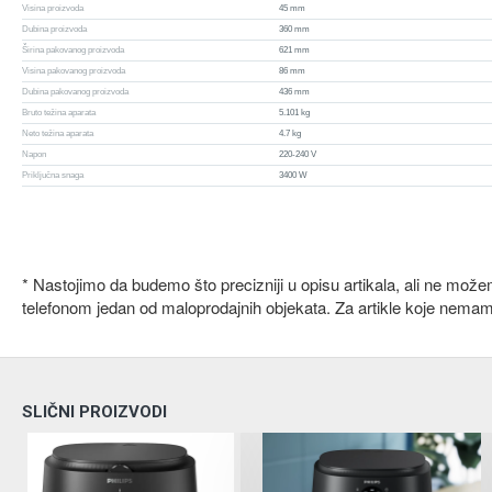
Visina proizvoda
45 mm
Dubina proizvoda
360 mm
Širina pakovanog proizvoda
621 mm
Visina pakovanog proizvoda
86 mm
Dubina pakovanog proizvoda
436 mm
Bruto težina aparata
5.101 kg
Neto težina aparata
4.7 kg
Napon
220-240 V
Priključna snaga
3400 W
* Nastojimo da budemo što precizniji u opisu artikala, ali ne mož
telefonom jedan od maloprodajnih objekata. Za artikle koje nema
SLIČNI PROIZVODI