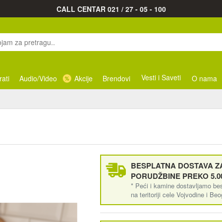
CALL CENTAR 021 / 27 - 05 - 100
Vesti i Saveti
rati
Audio/Video
Akcije
Brendovi
O nama
BESPLATNA DOSTAVA ZA
PORUDŽBINE PREKO 5.0
* Peći i kamine dostavljamo be
na teritoriji cele Vojvodine i Be