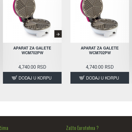
APARAT ZA GALETE
APARAT ZA KUVANJE NA PARI
APARAT ZA GALETE
WCM702PW
VC139810
WCM702PW
4,740.00 RSD
8,590.00 RSD
4,740.00 RSD
DODAJ U KORPU
DODAJ U KORPU
DODAJ U KORPU
ačima
Zašto Eurotehna ?