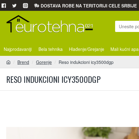
DOSTAVA ROBE NA TERITORIJI CELE SRBIJE
Najprodavaniji
Bela tehnika
Hlađenje/Grejanje
Mali kućni apa
Brend
Gorenje
Reso indukcioni icy3500dgp
RESO INDUKCIONI ICY3500DGP