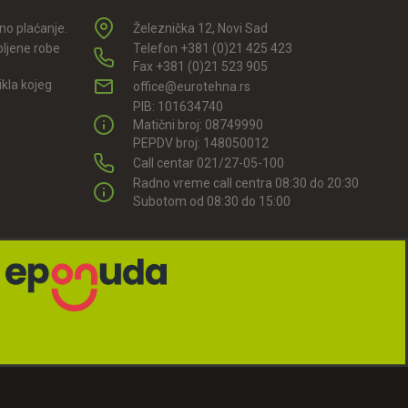
rno plaćanje.
Železnička 12, Novi Sad
pljene robe
Telefon +381 (0)21 425 423
Fax +381 (0)21 523 905
kla kojeg
office@eurotehna.rs
.
PIB: 101634740
Matični broj: 08749990
PEPDV broj: 148050012
Call centar 021/27-05-100
Radno vreme call centra 08:30 do 20:30
Subotom od 08:30 do 15:00