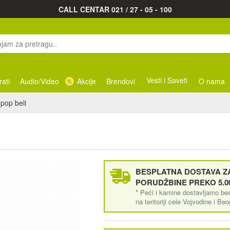
CALL CENTAR 021 / 27 - 05 - 100
Vesti i Saveti
rati
Audio/Video
Akcije
Brendovi
O nama
 pop beli
BESPLATNA DOSTAVA ZA
PORUDŽBINE PREKO 5.0
* Peći i kamine dostavljamo be
na teritoriji cele Vojvodine i Be