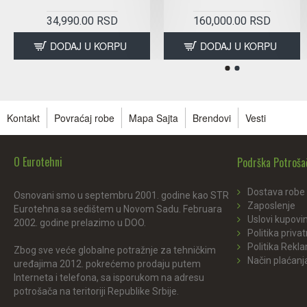
34,990.00 RSD
160,000.00 RSD
DODAJ U KORPU
DODAJ U KORPU
Kontakt
Povraćaj robe
Mapa Sajta
Brendovi
Vesti
O Eurotehni
Podrška Potroš
Dostava robe
Osnovani smo u septembru 2001. godine kao STR
Zaposlenje
Eurotehna sa sedištem u Novom Sadu. Februara
Uslovi kupovi
2002. godine prelazimo u DOO.
Politika privat
Politika Rekl
Zbog sve veće globalne potražnje za tehničkim
Način plaćanj
uređajima 2012. pokrećemo prodaju putem
Interneta i telefona, sa isporukom na adresu
potrošača na teritoriji Republike Srbije.