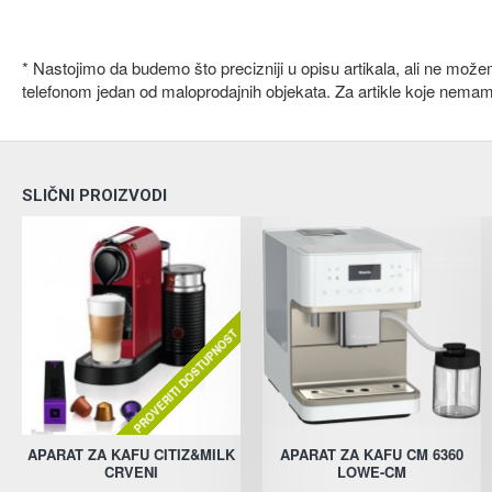
* Nastojimo da budemo što precizniji u opisu artikala, ali ne mož
telefonom jedan od maloprodajnih objekata. Za artikle koje nema
SLIČNI PROIZVODI
PROVERITI DOSTUPNOST
APARAT ZA KAFU CITIZ&MILK
APARAT ZA KAFU CM 6360
CRVENI
LOWE-CM