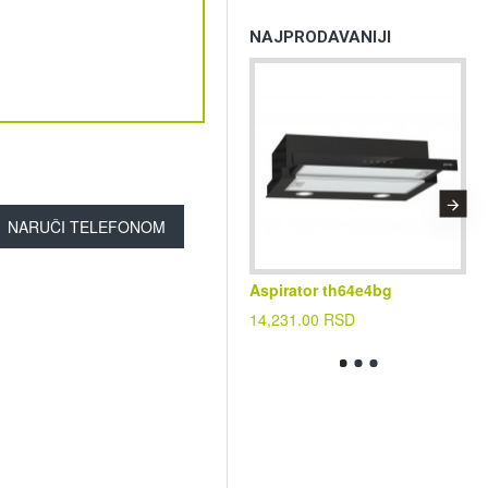
NAJPRODAVANIJI
NARUČI TELEFONOM
Aspirator th64e4bg
Kl
cf
14,231.00 RSD
39