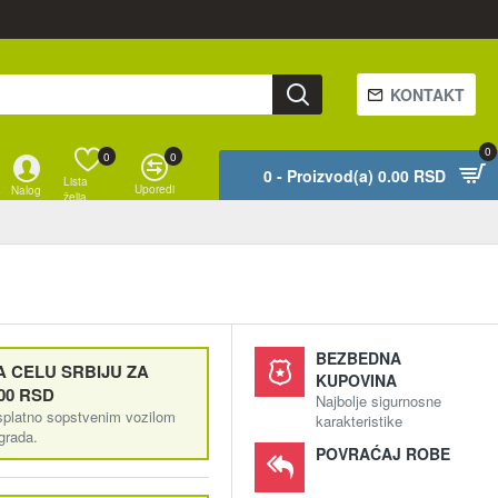
KONTAKT
0
0
0
0 - Proizvod(a) 0.00 RSD
Lista
Uporedi
Nalog
želja
BEZBEDNA
 CELU SRBIJU ZA
KUPOVINA
00 RSD
Najbolje sigurnosne
splatno sopstvenim vozilom
karakteristike
ograda.
POVRAĆAJ ROBE