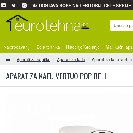
DOSTAVA ROBE NA TERITORIJI CELE SRBIJE
Najprodavaniji
Bela tehnika
Hlađenje/Grejanje
Mali kućni apa
Aparati za napitke
Aparati za kafu
Aparat za kafu vertuo
APARAT ZA KAFU VERTUO POP BELI