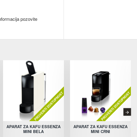
nformacija pozovite
PROVERITI DOSTUPNOST
PROVERITI DOSTUPNOST
APARAT ZA KAFU EP0824/00
APARAT ZA KAFU ESSENZA
APARAT ZA KAFU EP2220/10
APARAT ZA KAFU ESSENZA
MINI BELA
MINI CRNI