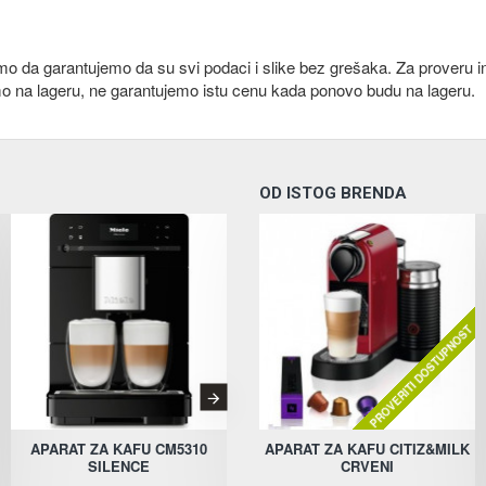
emo da garantujemo da su svi podaci i slike bez grešaka. Za proveru i
mo na lageru, ne garantujemo istu cenu kada ponovo budu na lageru.
OD ISTOG BRENDA
PROVERITI DOSTUPNOST
APARAT ZA KAFU CM5310
APARAT ZA KAFU CTL7181B0
APARAT ZA KAFU CITIZ&MILK
SILENCE
CRVENI