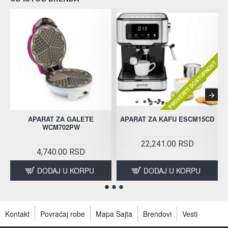
PROVERITI DOSTUPNOST
APARAT ZA GALETE
APARAT ZA KAFU ESCM15CD
WCM702PW
22,241.00 RSD
4,740.00 RSD
DODAJ U KORPU
DODAJ U KORPU
Kontakt
Povraćaj robe
Mapa Sajta
Brendovi
Vesti