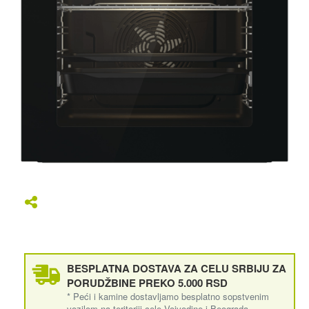
BESPLATNA DOSTAVA ZA CELU SRBIJU ZA
PORUDŽBINE PREKO 5.000 RSD
* Peći i kamine dostavljamo besplatno sopstvenim
vozilom na teritoriji cele Vojvodine i Beograda.