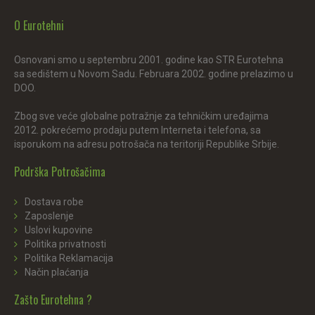
O Eurotehni
Osnovani smo u septembru 2001. godine kao STR Eurotehna
sa sedištem u Novom Sadu. Februara 2002. godine prelazimo u
DOO.
Zbog sve veće globalne potražnje za tehničkim uređajima
2012. pokrećemo prodaju putem Interneta i telefona, sa
isporukom na adresu potrošača na teritoriji Republike Srbije.
Podrška Potrošačima
Dostava robe
Zaposlenje
Uslovi kupovine
Politika privatnosti
Politika Reklamacija
Način plaćanja
Zašto Eurotehna ?