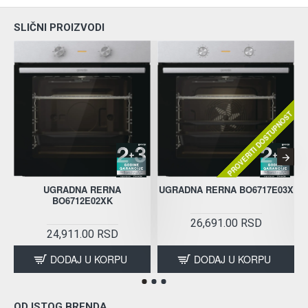
SLIČNI PROIZVODI
PROVERITI DOSTUPNOST
UGRADNA RERNA
UGRADNA RERNA BO6717E03X
BO6712E02XK
26,691.00 RSD
24,911.00 RSD
DODAJ U KORPU
DODAJ U KORPU
OD ISTOG BRENDA