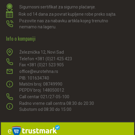
Sigurnosni sertifikat za sigurno plaćanje.
Rok od 14 dana za povrat kupljene robe preko sajta.
Pozovite nas za nabavku artikla kojeg trenutno
nemamo na lageru.
Info o kompaniji
Železnička 12, Novi Sad
Telefon +381 (0)21 425 423
Fax +381 (0)21 523 905
office@eurotehna.rs
PIB: 101634740
Matični broj: 08749990
PEPDV broj: 148050012
Call centar 021/27-05-100
Radno vreme call centra 08:30 do 20:30
Subotom od 08:30 do 15:00