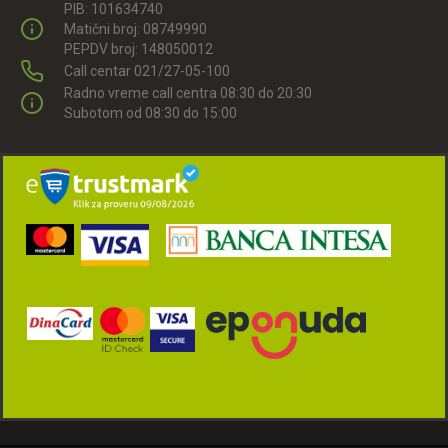
PIB: 101634740
Matični broj: 08749990
PEPDV broj: 148050012
Call centar 021/27-05-100
Radno vreme call centra 08:30 do 20:30
Subotom od 08:30 do 15:00