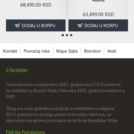
68,490.00 RSD
63,499.00 RSD
DODAJ U KORPU
DODAJ U KORPU
Kontakt
Povraćaj robe
Mapa Sajta
Brendovi
Vesti
O Eurotehni
Osnovani smo u septembru 2001. godine kao STR Eurotehna
sa sedištem u Novom Sadu. Februara 2002. godine prelazimo u
DOO.
Zbog sve veće globalne potražnje za tehničkim uređajima
2012. pokrećemo prodaju putem Interneta i telefona, sa
isporukom na adresu potrošača na teritoriji Republike Srbije.
Podrška Potrošačima