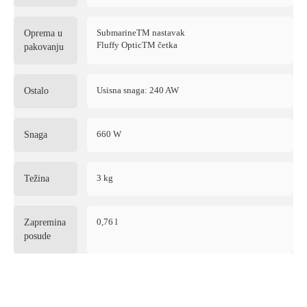
SubmarineTM nastavak
Oprema u
Fluffy OpticTM četka
pakovanju
Usisna snaga: 240 AW
Ostalo
660 W
Snaga
3 kg
Težina
0,76 l
Zapremina
posude