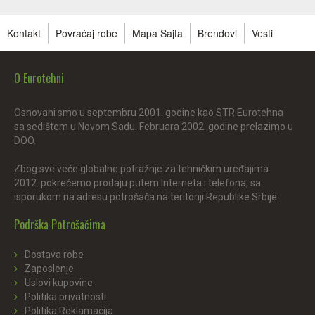
Kontakt
Povraćaj robe
Mapa Sajta
Brendovi
Vesti
O Eurotehni
Osnovani smo u septembru 2001. godine kao STR Eurotehna
sa sedištem u Novom Sadu. Februara 2002. godine prelazimo u
DOO.
Zbog sve veće globalne potražnje za tehničkim uređajima
2012. pokrećemo prodaju putem Interneta i telefona, sa
isporukom na adresu potrošača na teritoriji Republike Srbije.
Podrška Potrošačima
Dostava robe
Zaposlenje
Uslovi kupovine
Politika privatnosti
Politika Reklamacija