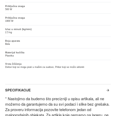
Priključna snaga
500 W
Priključna snaga
1900 W
Izlaz u minuti (kg/min)
2.5 kg
Boja aparata
Bela
Materijal kućišta
Plastika
Vrsta čišćenja
Delovi koji se mogu prati u mašini za sudove, Pribor koji se može ukloniti
SPECIFIKACIJE
* Nastojimo da budemo što precizniji u opisu artikala, ali ne
možemo da garantujemo da su svi podaci i slike bez grešaka.
Za proveru informacija pozovite telefonom jedan od
maloprodajnih objekata. Za artikle koje nemamo na lageru, ne