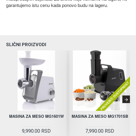
garantujemo istu cenu kada ponovo budu na lageru.
SLIČNI PROIZVODI
PROVERITI DOSTUPNOST
MASINA ZA MESO MG1601W
MASINA ZA MESO MG1701SB
M
9,990.00 RSD
7,990.00 RSD