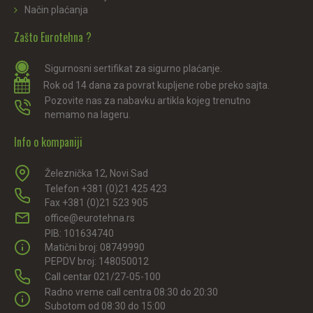
Način plaćanja
Zašto Eurotehna ?
Sigurnosni sertifikat za sigurno plaćanje.
Rok od 14 dana za povrat kupljene robe preko sajta.
Pozovite nas za nabavku artikla kojeg trenutno
nemamo na lageru.
Info o kompaniji
Železnička 12, Novi Sad
Telefon +381 (0)21 425 423
Fax +381 (0)21 523 905
office@eurotehna.rs
PIB: 101634740
Matični broj: 08749990
PEPDV broj: 148050012
Call centar 021/27-05-100
Radno vreme call centra 08:30 do 20:30
Subotom od 08:30 do 15:00