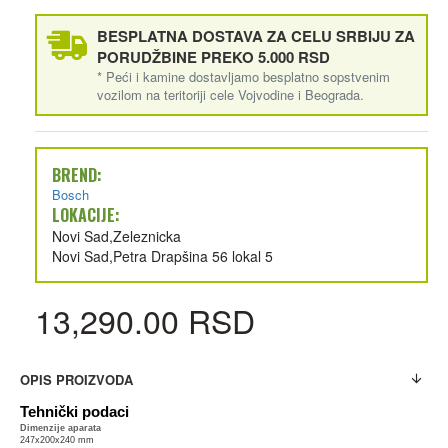
BESPLATNA DOSTAVA ZA CELU SRBIJU ZA
PORUDŽBINE PREKO 5.000 RSD
* Peći i kamine dostavljamo besplatno sopstvenim
vozilom na teritoriji cele Vojvodine i Beograda.
BREND:
Bosch
LOKACIJE:
Novi Sad,Zeleznicka
Novi Sad,Petra Drapšina 56 lokal 5
13,290.00 RSD
OPIS PROIZVODA
Tehnički podaci
Dimenzije aparata
247x200x240 mm