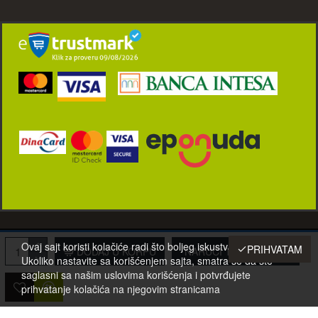
© 2001-2022 Eurotehna-021 d.o.o. Novi Sad, Srbija. Sva prava zadržana.
Ovaj sajt koristi kolačiće radi što boljeg iskustva posetilaca.
PRIHVATAM
DODAJ U KORPU
NARUČI TELEFONOM
Ukoliko nastavite sa korišćenjem sajta, smatra se da ste
saglasni sa našim uslovima korišćenja i potvrđujete
prihvatanje kolačića na njegovim stranicama