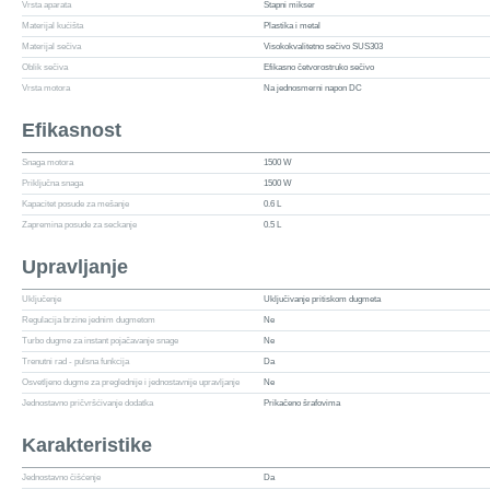
Vrsta aparata
Štapni mikser
Materijal kućišta
Plastika i metal
Materijal sečiva
Visokokvalitetno sečivo SUS303
Oblik sečiva
Efikasno četvorostruko sečivo
Vrsta motora
Na jednosmerni napon DC
Efikasnost
Snaga motora
1500 W
Priključna snaga
1500 W
Kapacitet posude za mešanje
0.6 L
Zapremina posude za seckanje
0.5 L
Upravljanje
Uključenje
Uključivanje pritiskom dugmeta
Regulacija brzine jednim dugmetom
Ne
Turbo dugme za instant pojačavanje snage
Ne
Trenutni rad - pulsna funkcija
Da
Osvetljeno dugme za preglednije i jednostavnije upravljanje
Ne
Jednostavno pričvršćivanje dodatka
Prikačeno šrafovima
Karakteristike
Jednostavno čišćenje
Da