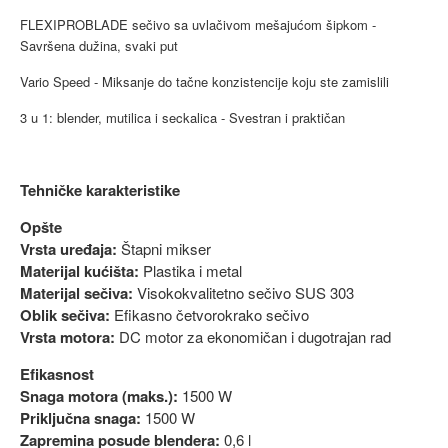
FLEXIPROBLADE sečivo sa uvlačivom mešajućom šipkom -
Savršena dužina, svaki put
Vario Speed - Miksanje do tačne konzistencije koju ste zamislili
3 u 1: blender, mutilica i seckalica - Svestran i praktičan
Tehničke karakteristike
Opšte
Vrsta uređaja:
Štapni mikser
Materijal kućišta:
Plastika i metal
Materijal sečiva:
Visokokvalitetno sečivo SUS 303
Oblik sečiva:
Efikasno četvorokrako sečivo
Vrsta motora:
DC motor za ekonomičan i dugotrajan rad
Efikasnost
Snaga motora (maks.):
1500 W
Priključna snaga:
1500 W
Zapremina posude blendera:
0,6 l