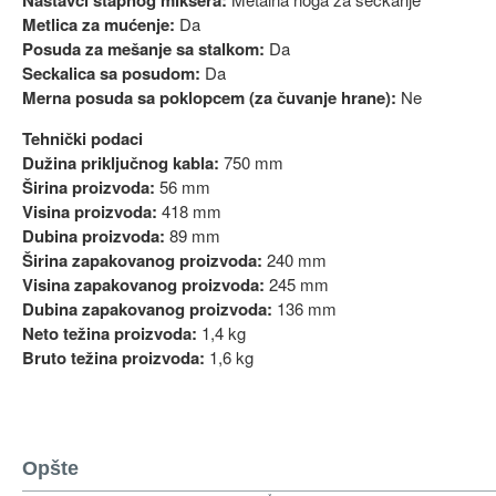
Metlica za mućenje:
Da
Posuda za mešanje sa stalkom:
Da
Seckalica sa posudom:
Da
Merna posuda sa poklopcem (za čuvanje hrane):
Ne
Tehnički podaci
Dužina priključnog kabla:
750 mm
Širina proizvoda:
56 mm
Visina proizvoda:
418 mm
Dubina proizvoda:
89 mm
Širina zapakovanog proizvoda:
240 mm
Visina zapakovanog proizvoda:
245 mm
Dubina zapakovanog proizvoda:
136 mm
Neto težina proizvoda:
1,4 kg
Bruto težina proizvoda:
1,6 kg
Opšte