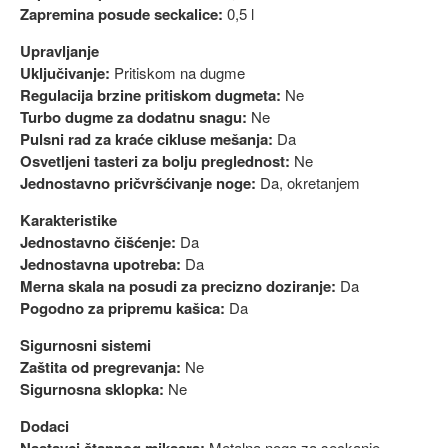
Zapremina posude seckalice:
0,5 l
Upravljanje
Uključivanje:
Pritiskom na dugme
Regulacija brzine pritiskom dugmeta:
Ne
Turbo dugme za dodatnu snagu:
Ne
Pulsni rad za kraće cikluse mešanja:
Da
Osvetljeni tasteri za bolju preglednost:
Ne
Jednostavno pričvršćivanje noge:
Da, okretanjem
Karakteristike
Jednostavno čišćenje:
Da
Jednostavna upotreba:
Da
Merna skala na posudi za precizno doziranje:
Da
Pogodno za pripremu kašica:
Da
Sigurnosni sistemi
Zaštita od pregrevanja:
Ne
Sigurnosna sklopka:
Ne
Dodaci
Nastavci štapnog miksera:
Metalna noga za seckanje