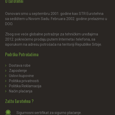
O Eurotehni
Osnovani smo u septembru 2001. godine kao STR Eurotehna
sa sedištem u Novom Sadu. Februara 2002. godine prelazimo u
DOO.
Zbog sve veće globalne potražnje za tehničkim uređajima
2012. pokrećemo prodaju putem Interneta i telefona, sa
isporukom na adresu potrošača na teritoriji Republike Srbije.
Podrška Potrošačima
Dostava robe
Zaposlenje
Uslovi kupovine
Politika privatnosti
Politika Reklamacija
Način plaćanja
Zašto Eurotehna ?
Sigurnosni sertifikat za sigurno plaćanje.