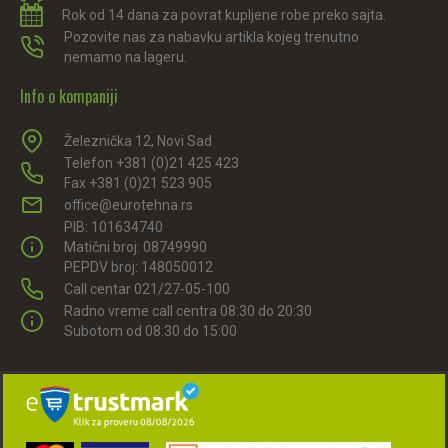
Rok od 14 dana za povrat kupljene robe preko sajta.
Pozovite nas za nabavku artikla kojeg trenutno
nemamo na lageru.
Info o kompaniji
Železnička 12, Novi Sad
Telefon +381 (0)21 425 423
Fax +381 (0)21 523 905
office@eurotehna.rs
PIB: 101634740
Matični broj: 08749990
PEPDV broj: 148050012
Call centar 021/27-05-100
Radno vreme call centra 08:30 do 20:30
Subotom od 08:30 do 15:00