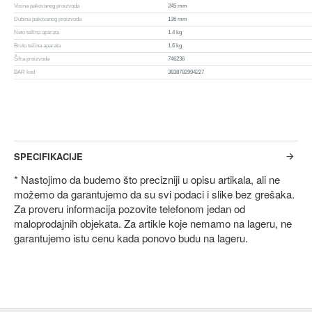
Visina pakovanog proizvoda
245 mm
Dubina pakovanog proizvoda
136 mm
Neto težina aparata
1.4 kg
Bruto težina aparata
1.6 kg
Šifra proizvoda
746236
BAR kod
3838782994227
SPECIFIKACIJE
* Nastojimo da budemo što precizniji u opisu artikala, ali ne
možemo da garantujemo da su svi podaci i slike bez grešaka.
Za proveru informacija pozovite telefonom jedan od
maloprodajnih objekata. Za artikle koje nemamo na lageru, ne
garantujemo istu cenu kada ponovo budu na lageru.