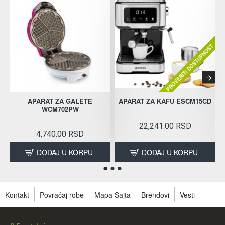
PROVERITI DOSTUPNOST
APARAT ZA GALETE
APARAT ZA KAFU ESCM15CD
WCM702PW
22,241.00 RSD
4,740.00 RSD
DODAJ U KORPU
DODAJ U KORPU
Kontakt
Povraćaj robe
Mapa Sajta
Brendovi
Vesti