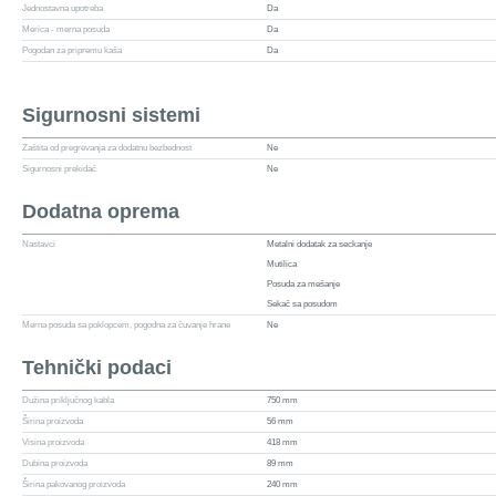
Jednostavna upotreba
Da
Merica - merna posuda
Da
Pogodan za pripremu kaša
Da
Sigurnosni sistemi
Zaštita od pregrevanja za dodatnu bezbednost
Ne
Sigurnosni prekidač
Ne
Dodatna oprema
Nastavci
Metalni dodatak za seckanje
Mutilica
Posuda za mešanje
Sekač sa posudom
Merna posuda sa poklopcem, pogodna za čuvanje hrane
Ne
Tehnički podaci
Dužina priključnog kabla
750 mm
Širina proizvoda
56 mm
Visina proizvoda
418 mm
Dubina proizvoda
89 mm
Širina pakovanog proizvoda
240 mm