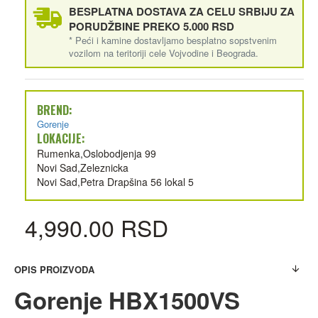
BESPLATNA DOSTAVA ZA CELU SRBIJU ZA
PORUDŽBINE PREKO 5.000 RSD
* Peći i kamine dostavljamo besplatno sopstvenim
vozilom na teritoriji cele Vojvodine i Beograda.
BREND:
Gorenje
LOKACIJE:
Rumenka,Oslobodjenja 99
Novi Sad,Zeleznicka
Novi Sad,Petra Drapšina 56 lokal 5
4,990.00 RSD
OPIS PROIZVODA
Gorenje HBX1500VS