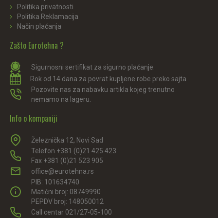
Politika privatnosti
Politika Reklamacija
Način plaćanja
Zašto Eurotehna ?
Sigurnosni sertifikat za sigurno plaćanje.
Rok od 14 dana za povrat kupljene robe preko sajta.
Pozovite nas za nabavku artikla kojeg trenutno
nemamo na lageru.
Info o kompaniji
Železnička 12, Novi Sad
Telefon +381 (0)21 425 423
Fax +381 (0)21 523 905
office@eurotehna.rs
PIB: 101634740
Matični broj: 08749990
PEPDV broj: 148050012
Call centar 021/27-05-100