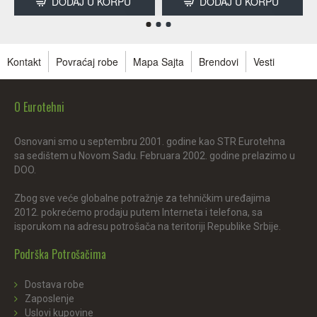
DODAJ U KORPU
DODAJ U KORPU
Kontakt
Povraćaj robe
Mapa Sajta
Brendovi
Vesti
O Eurotehni
Osnovani smo u septembru 2001. godine kao STR Eurotehna
sa sedištem u Novom Sadu. Februara 2002. godine prelazimo u
DOO.
Zbog sve veće globalne potražnje za tehničkim uređajima
2012. pokrećemo prodaju putem Interneta i telefona, sa
isporukom na adresu potrošača na teritoriji Republike Srbije.
Podrška Potrošačima
Dostava robe
Zaposlenje
Uslovi kupovine