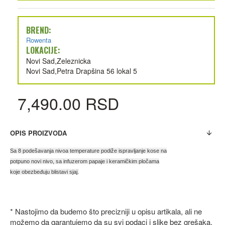
BREND:
Rowenta
LOKACIJE:
Novi Sad,Zeleznicka
Novi Sad,Petra Drapšina 56 lokal 5
7,490.00 RSD
OPIS PROIZVODA
Sa 8 podešavanja nivoa temperature podiže ispravljanje kose na
potpuno novi nivo, sa infuzerom papaje i keramičkim pločama
koje obezbeđuju blistavi sjaj.
* Nastojimo da budemo što precizniji u opisu artikala, ali ne
možemo da garantujemo da su svi podaci i slike bez grešaka.