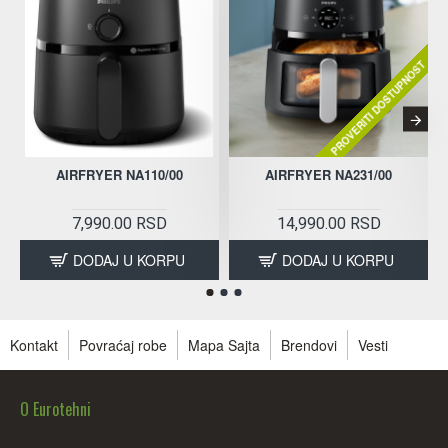
PROVERITI DOSTUPNOST
AIRFRYER NA110/00
AIRFRYER NA231/00
7,990.00 RSD
14,990.00 RSD
DODAJ U KORPU
DODAJ U KORPU
Kontakt
Povraćaj robe
Mapa Sajta
Brendovi
Vesti
O Eurotehni