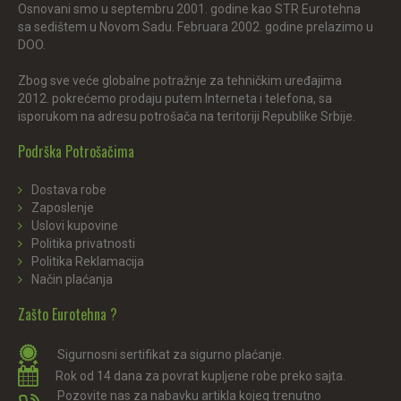
Osnovani smo u septembru 2001. godine kao STR Eurotehna
sa sedištem u Novom Sadu. Februara 2002. godine prelazimo u
DOO.
Zbog sve veće globalne potražnje za tehničkim uređajima
2012. pokrećemo prodaju putem Interneta i telefona, sa
isporukom na adresu potrošača na teritoriji Republike Srbije.
Podrška Potrošačima
Dostava robe
Zaposlenje
Uslovi kupovine
Politika privatnosti
Politika Reklamacija
Način plaćanja
Zašto Eurotehna ?
Sigurnosni sertifikat za sigurno plaćanje.
Rok od 14 dana za povrat kupljene robe preko sajta.
Pozovite nas za nabavku artikla kojeg trenutno