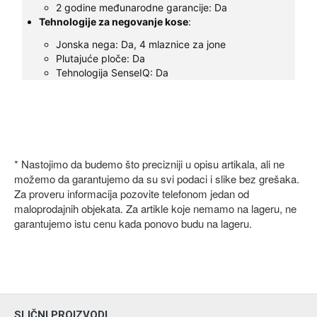
2 godine međunarodne garancije: Da
Tehnologije za negovanje kose
:
Jonska nega: Da, 4 mlaznice za jone
Plutajuće ploče: Da
Tehnologija SenseIQ: Da
* Nastojimo da budemo što precizniji u opisu artikala, ali ne
možemo da garantujemo da su svi podaci i slike bez grešaka.
Za proveru informacija pozovite telefonom jedan od
maloprodajnih objekata. Za artikle koje nemamo na lageru, ne
garantujemo istu cenu kada ponovo budu na lageru.
SLIČNI PROIZVODI