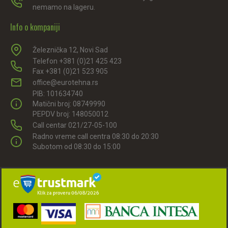
nemamo na lageru.
Info o kompaniji
Železnička 12, Novi Sad
Telefon +381 (0)21 425 423
Fax +381 (0)21 523 905
office@eurotehna.rs
PIB: 101634740
Matični broj: 08749990
PEPDV broj: 148050012
Call centar 021/27-05-100
Radno vreme call centra 08:30 do 20:30
Subotom od 08:30 do 15:00