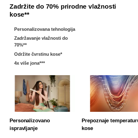
Zadržite do 70% prirodne vlažnosti
kose**
Personalizovana tehnologija
Zadržavanje vlažnosti do
70%**
Održite čvrstinu kose*
4x više jona***
Personalizovano
Prepoznaje temperatur
ispravljanje
kose