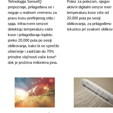
Tehnologija SenseIQ
Potez za potezom, njegov
prepoznaje, prilagođava se i
aktivni digitalni senzor meri
neguje u realnom vremenu za
temperaturu kose više od
pravu kosu prefinjenog stila i
20.000 puta po sesiji
sjaja. Infracrveni senzori
oblikovanja, za prilagođeno
detektuju temperaturu vaše
iskustvo pri svakom oblikov
kose i prilagođavaju toplotu
preko 20.000 puta po sesiji
oblikovanja, kako bi se sprečilo
oštećenje i zadržalo do 70%
prirodne vlažnosti vaše kose*
dok je prožima milionima jona.