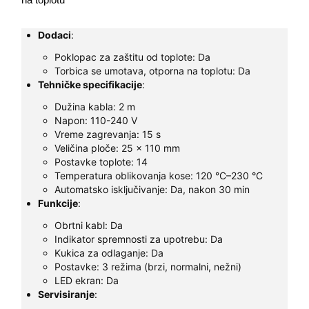
Dodaci
:
Poklopac za zaštitu od toplote: Da
Torbica se umotava, otporna na toplotu: Da
Tehničke specifikacije
:
Dužina kabla: 2 m
Napon: 110-240 V
Vreme zagrevanja: 15 s
Veličina ploče: 25 x 110 mm
Postavke toplote: 14
Temperatura oblikovanja kose: 120 °C–230 °C
Automatsko isključivanje: Da, nakon 30 min
Funkcije
:
Obrtni kabl: Da
Indikator spremnosti za upotrebu: Da
Kukica za odlaganje: Da
Postavke: 3 režima (brzi, normalni, nežni)
LED ekran: Da
Servisiranje
: