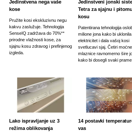
Jedinstvena nega vaše
Jedinstveni jonski sis
kose
Tetra za sjajnu i pitom
kosu
Pružite kosi ekskluzivnu negu
kakvu zaslužuje. Tehnologija
Patentirana tehnologija osl
SenseIQ zadržava do 70%**
milione jona kako bi uklonila
prirodne vlažnosti kose, za
elektricitet i dala vašoj kosi
sjajnu kosu zdravog i prefinjenog
svetlucavi sjaj. Četiri moćn
izgleda.
mlaznice ravnomerno šire j
kako bi dosegli svaki prame
Lako ispravljanje uz 3
14 postavki temperatur
režima oblikovanja
vas