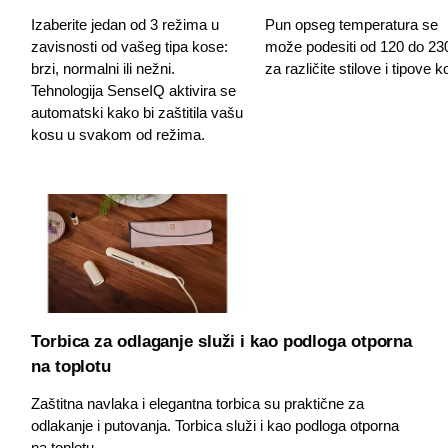
Izaberite jedan od 3 režima u
Pun opseg temperatura se
zavisnosti od vašeg tipa kose:
može podesiti od 120 do 23
brzi, normalni ili nežni.
za različite stilove i tipove k
Tehnologija SenseIQ aktivira se
automatski kako bi zaštitila vašu
kosu u svakom od režima.
Torbica za odlaganje služi i kao podloga otporna
na toplotu
Zaštitna navlaka i elegantna torbica su praktične za
odlakanje i putovanja. Torbica služi i kao podloga otporna
na toplotu