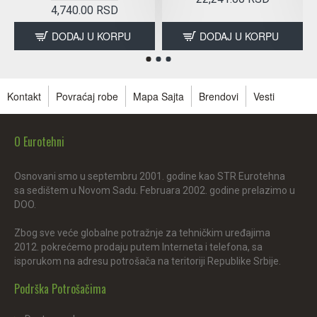
4,740.00 RSD
DODAJ U KORPU
DODAJ U KORPU
Kontakt
Povraćaj robe
Mapa Sajta
Brendovi
Vesti
O Eurotehni
Osnovani smo u septembru 2001. godine kao STR Eurotehna
sa sedištem u Novom Sadu. Februara 2002. godine prelazimo u
DOO.
Zbog sve veće globalne potražnje za tehničkim uređajima
2012. pokrećemo prodaju putem Interneta i telefona, sa
isporukom na adresu potrošača na teritoriji Republike Srbije.
Podrška Potrošačima