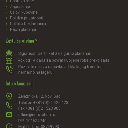
Dostava robe
Zaposlenje
Uslovi kupovine
Politika privatnosti
Politika Reklamacija
Način plaćanja
Zašto Eurotehna ?
Sigurnosni sertifikat za sigurno plaćanje.
Rok od 14 dana za povrat kupljene robe preko sajta.
Pozovite nas za nabavku artikla kojeg trenutno
nemamo na lageru.
Info o kompaniji
Železnička 12, Novi Sad
Telefon +381 (0)21 425 423
Fax +381 (0)21 523 905
office@eurotehna.rs
PIB: 101634740
Matični broj: 08749990