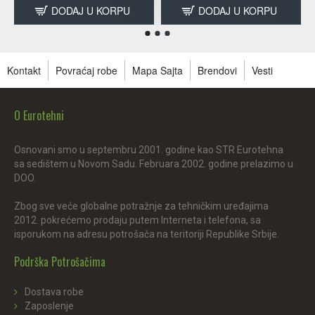
DODAJ U KORPU
DODAJ U KORPU
Kontakt
Povraćaj robe
Mapa Sajta
Brendovi
Vesti
O Eurotehni
Osnovani smo u septembru 2001. godine kao STR Eurotehna
sa sedištem u Novom Sadu. Februara 2002. godine prelazimo u
DOO.
Zbog sve veće globalne potražnje za tehničkim uređajima
2012. pokrećemo prodaju putem Interneta i telefona, sa
isporukom na adresu potrošača na teritoriji Republike Srbije.
Podrška Potrošačima
Dostava robe
Zaposlenje