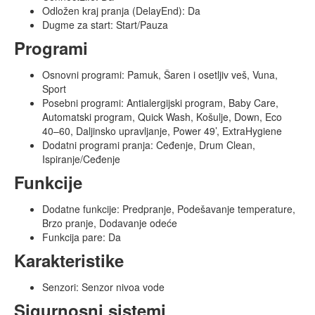
Odložen kraj pranja (DelayEnd): Da
Dugme za start: Start/Pauza
Programi
Osnovni programi: Pamuk, Šaren i osetljiv veš, Vuna,
Sport
Posebni programi: Antialergijski program, Baby Care,
Automatski program, Quick Wash, Košulje, Down, Eco
40–60, Daljinsko upravljanje, Power 49’, ExtraHygiene
Dodatni programi pranja: Ceđenje, Drum Clean,
Ispiranje/Ceđenje
Funkcije
Dodatne funkcije: Predpranje, Podešavanje temperature,
Brzo pranje, Dodavanje odeće
Funkcija pare: Da
Karakteristike
Senzori: Senzor nivoa vode
Sigurnosni sistemi