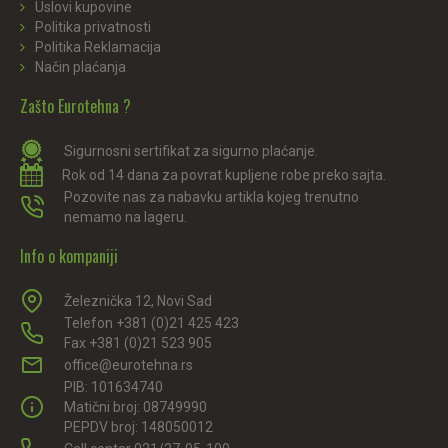
Uslovi kupovine
Politika privatnosti
Politika Reklamacija
Način plaćanja
Zašto Eurotehna ?
Sigurnosni sertifikat za sigurno plaćanje.
Rok od 14 dana za povrat kupljene robe preko sajta.
Pozovite nas za nabavku artikla kojeg trenutno
nemamo na lageru.
Info o kompaniji
Železnička 12, Novi Sad
Telefon +381 (0)21 425 423
Fax +381 (0)21 523 905
office@eurotehna.rs
PIB: 101634740
Matični broj: 08749990
PEPDV broj: 148050012