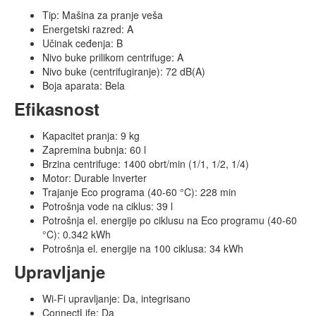
Tip: Mašina za pranje veša
Energetski razred: A
Učinak ceđenja: B
Nivo buke prilikom centrifuge: A
Nivo buke (centrifugiranje): 72 dB(A)
Boja aparata: Bela
Efikasnost
Kapacitet pranja: 9 kg
Zapremina bubnja: 60 l
Brzina centrifuge: 1400 obrt/min (1/1, 1/2, 1/4)
Motor: Durable Inverter
Trajanje Eco programa (40-60 °C): 228 min
Potrošnja vode na ciklus: 39 l
Potrošnja el. energije po ciklusu na Eco programu (40-60
°C): 0.342 kWh
Potrošnja el. energije na 100 ciklusa: 34 kWh
Upravljanje
Wi-Fi upravljanje: Da, integrisano
ConnectLife: Da