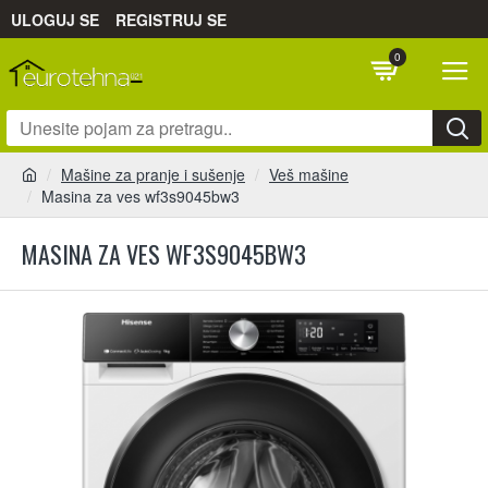
ULOGUJ SE
REGISTRUJ SE
0
Mašine za pranje i sušenje
Veš mašine
Masina za ves wf3s9045bw3
MASINA ZA VES WF3S9045BW3