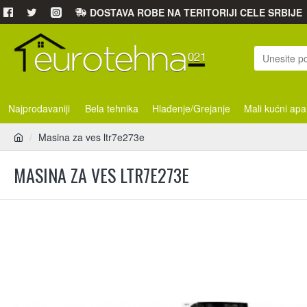
DOSTAVA ROBE NA TERITORIJI CELE SRBIJE
Najprodavaniji
Bela tehnika
Hlađenje/Grejanje
Mali kućni apa
Masina za ves ltr7e273e
MASINA ZA VES LTR7E273E