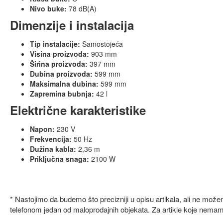
Nivo buke:
78 dB(A)
Dimenzije i instalacija
Tip instalacije:
Samostojeća
Visina proizvoda:
903 mm
Širina proizvoda:
397 mm
Dubina proizvoda:
599 mm
Maksimalna dubina:
599 mm
Zapremina bubnja:
42 l
Električne karakteristike
Napon:
230 V
Frekvencija:
50 Hz
Dužina kabla:
2,36 m
Priključna snaga:
2100 W
* Nastojimo da budemo što precizniji u opisu artikala, ali ne mož
telefonom jedan od maloprodajnih objekata. Za artikle koje nema