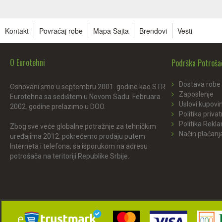
Kontakt
Povraćaj robe
Mapa Sajta
Brendovi
Vesti
O Eurotehni
Podrška Potroš
Dostava robe
Osnovani smo u septembru 2001. godine kao STR
Zaposlenje
Eurotehna sa sedištem u Novom Sadu. Februara
Uslovi kupovi
2002. godine prelazimo u DOO.
Politika privat
Politika Rekl
Zbog sve veće globalne potražnje za tehničkim
Način plaćanj
uređajima 2012. pokrećemo prodaju putem
Interneta i telefona, sa isporukom na adresu
potrošača na teritoriji Republike Srbije.