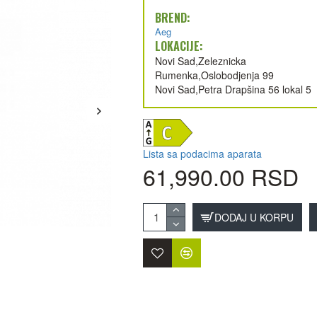
BREND:
Aeg
LOKACIJE:
Novi Sad,Zeleznicka
Rumenka,Oslobodjenja 99
Novi Sad,Petra Drapšina 56 lokal 5
Lista sa podacima aparata
61,990.00 RSD
DODAJ U KORPU