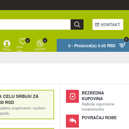
KONTAKT
0
0
0
0 - Proizvod(a) 0.00 RSD
Lista
Uporedi
Nalog
želja
BEZBEDNA
 CELU SRBIJU ZA
KUPOVINA
00 RSD
Najbolje sigurnosne
splatno sopstvenim vozilom
karakteristike
ograda.
POVRAĆAJ ROBE