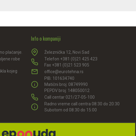
Info o kompaniji
rno plaćanje.
Železnička 12, Novi Sad
pljene robe
Telefon +381 (0)21 425 423
Fax +381 (0)21 523 905
kla kojeg
office@eurotehna.rs
.
PIB: 101634740
Matični broj: 08749990
PEPDV broj: 148050012
Call centar 021/27-05-100
Radno vreme call centra 08:30 do 20:30
Subotom od 08:30 do 15:00