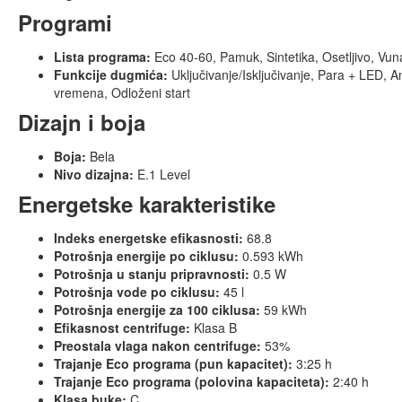
Programi
Lista programa:
Eco 40-60, Pamuk, Sintetika, Osetljivo, Vuna
Funkcije dugmića:
Uključivanje/Isključivanje, Para + LED, An
vremena, Odloženi start
Dizajn i boja
Boja:
Bela
Nivo dizajna:
E.1 Level
Energetske karakteristike
Indeks energetske efikasnosti:
68.8
Potrošnja energije po ciklusu:
0.593 kWh
Potrošnja u stanju pripravnosti:
0.5 W
Potrošnja vode po ciklusu:
45 l
Potrošnja energije za 100 ciklusa:
59 kWh
Efikasnost centrifuge:
Klasa B
Preostala vlaga nakon centrifuge:
53%
Trajanje Eco programa (pun kapacitet):
3:25 h
Trajanje Eco programa (polovina kapaciteta):
2:40 h
Klasa buke:
C