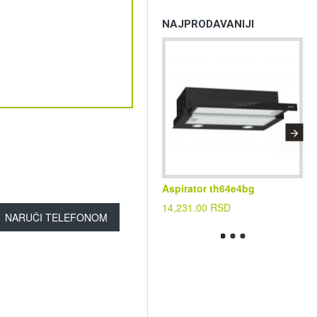
NAJPRODAVANIJI
Aspirator th64e4bg
Kl
cf
14,231.00 RSD
NARUČI TELEFONOM
39