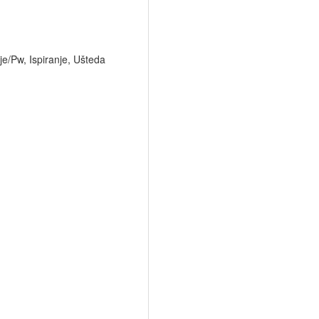
lje/Pw, Ispiranje, Ušteda