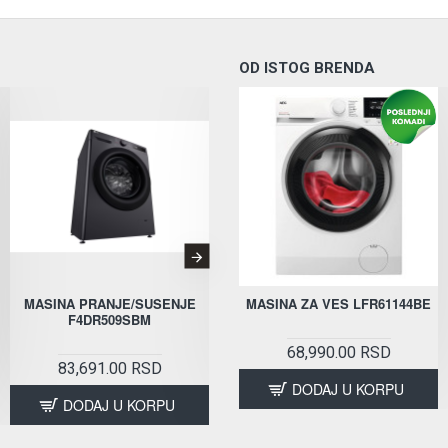
OD ISTOG BRENDA
PROVERITI DOSTUPNOST
MASINA PRANJE/SUSENJE
MASINA PRANJE/SUSENJE
MASINA ZA VES LFR61144BE
F4DR509SBM
F4DR509SBW
68,990.00 RSD
83,691.00 RSD
78,291.00 RSD
DODAJ U KORPU
DODAJ U KORPU
DODAJ U KORPU