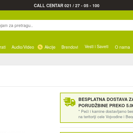
CALL CENTAR 021 / 27 - 05 - 100
Vesti i Saveti
rati
Audio/Video
Akcije
Brendovi
O nama
BESPLATNA DOSTAVA ZA
PORUDŽBINE PREKO 5.0
* Peći i kamine dostavljamo be
na teritoriji cele Vojvodine i Be