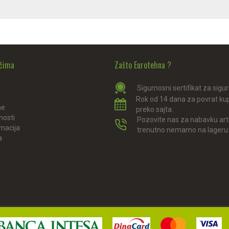
ačima
Zašto Eurotehna ?
Sigurnosni sertifikat za sigu
Rok od 14 dana za povrat ku
ne
preko sajta.
nosti
Pozovite nas za nabavku arti
amacija
trenutno nemamo na lageru
a