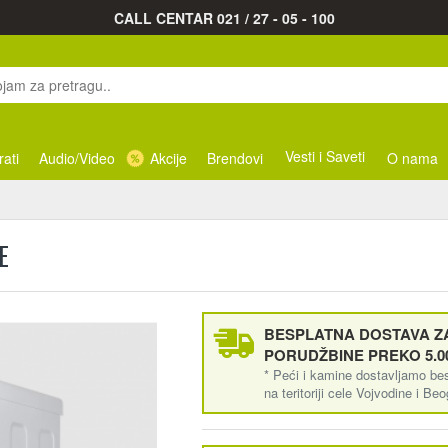
CALL CENTAR 021 / 27 - 05 - 100
Vesti i Saveti
rati
Audio/Video
Akcije
Brendovi
O nama
E
BESPLATNA DOSTAVA ZA
PORUDŽBINE PREKO 5.0
* Peći i kamine dostavljamo be
na teritoriji cele Vojvodine i Be