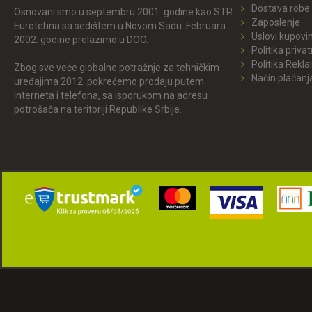
Dostava robe
Osnovani smo u septembru 2001. godine kao STR
Zaposlenje
Eurotehna sa sedištem u Novom Sadu. Februara
Uslovi kupovi
2002. godine prelazimo u DOO.
Politika privat
Politika Rekl
Zbog sve veće globalne potražnje za tehničkim
Način plaćanj
uređajima 2012. pokrećemo prodaju putem
Interneta i telefona, sa isporukom na adresu
potrošača na teritoriji Republike Srbije.