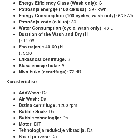
Energy Efficiency Class (Wash only):
C
Potrošnja energije (100 ciklusa):
397 kWh
Energy Consumption (100 cycles, wash only):
63 kWh
Potrošnja vode (ciklus):
80 L
Water Consumption (cycle, wash only):
48 L
Duration of the Wash and Dry (H
):
11:06
Eco trajanje 40-60 (H
):
3:38
Efikasnost centrifuge:
B
Klasa emisije buke:
A
Nivo buke (centrifuga):
72 dB
Karakteristike
AddWash:
Da
Air Wash:
Da
Brzina centrifuge:
1200 rpm
Bubble Soak:
Da
Bubble tehnologija:
Da
Motor:
DIT
Tehnologija redukcije vibracija:
Da
Smart provera:
Da