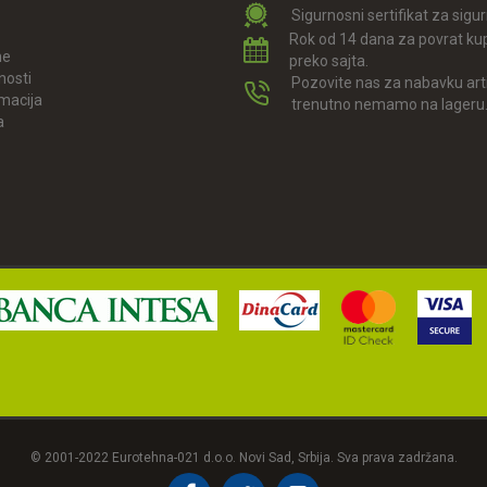
Sigurnosni sertifikat za sigu
Rok od 14 dana za povrat ku
ne
preko sajta.
nosti
Pozovite nas za nabavku arti
amacija
trenutno nemamo na lageru
a
© 2001-2022 Eurotehna-021 d.o.o. Novi Sad, Srbija. Sva prava zadržana.