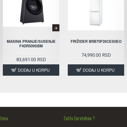
PROVERITI DOSTUPNOST
MASINA PRANJE/SUSENJE
MASINA PRANJE/SUSENJE
FRIŽIDER BRB70F26CES0EO
F4DR509SBM
F4DR509SBW
74,990.00 RSD
83,691.00 RSD
78,291.00 RSD
DODAJ U KORPU
DODAJ U KORPU
DODAJ U KORPU
ačima
Zašto Eurotehna ?