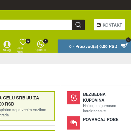
KONTAKT
0
0
0
0 - Proizvod(a) 0.00 RSD
Lista
Uporedi
Nalog
želja
BEZBEDNA
 CELU SRBIJU ZA
KUPOVINA
00 RSD
Najbolje sigurnosne
splatno sopstvenim vozilom
karakteristike
ograda.
POVRAĆAJ ROBE