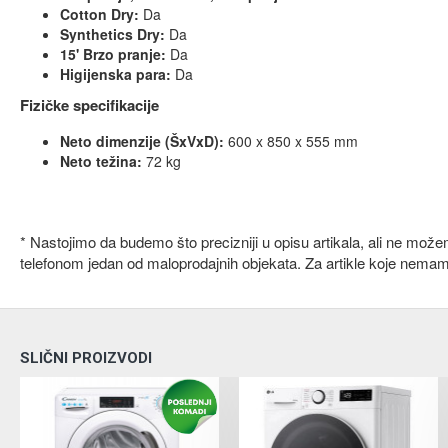
Cotton Dry:
Da
Synthetics Dry:
Da
15' Brzo pranje:
Da
Higijenska para:
Da
Fizičke specifikacije
Neto dimenzije (ŠxVxD):
600 x 850 x 555 mm
Neto težina:
72 kg
* Nastojimo da budemo što precizniji u opisu artikala, ali ne mož
telefonom jedan od maloprodajnih objekata. Za artikle koje nema
SLIČNI PROIZVODI