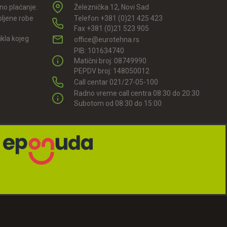
rno plaćanje.
Železnička 12, Novi Sad
pljene robe
Telefon +381 (0)21 425 423
Fax +381 (0)21 523 905
kla kojeg
office@eurotehna.rs
.
PIB: 101634740
Matični broj: 08749990
PEPDV broj: 148050012
Call centar 021/27-05-100
Radno vreme call centra 08:30 do 20:30
Subotom od 08:30 do 15:00