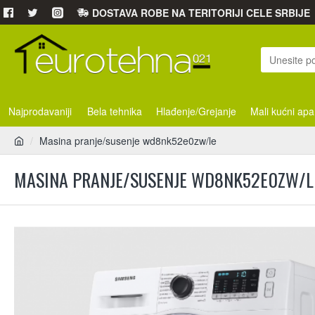
DOSTAVA ROBE NA TERITORIJI CELE SRBIJE
Najprodavaniji
Bela tehnika
Hlađenje/Grejanje
Mali kućni apa
Masina pranje/susenje wd8nk52e0zw/le
MASINA PRANJE/SUSENJE WD8NK52E0ZW/L