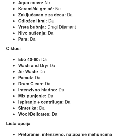
Aqua crevo:
Ne
Keramički grejač:
Ne
Zaključavanje za decu:
Da
Odloženi kraj:
Da
Vrsta bubnja:
Drugi Dijamant
Nivo sušenja:
Da
Para:
Da
Ciklusi
Eko 40-60:
Da
Wash and Dry:
Da
Air Wash:
Da
Pamuk:
Da
Drum Clean:
Da
Intenzivno hladno:
Da
Mix punjenje:
Da
Ispiranje + centrifuga:
Da
Sintetika:
Da
Wool/Delicates:
Da
Lista opcija
Pretpranje, intenzivno, natapanje mehurićima