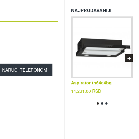
NAJPRODAVANIJI
NARUČI TELEFONOM
Aspirator th64e4bg
Kl
cf
14,231.00 RSD
39