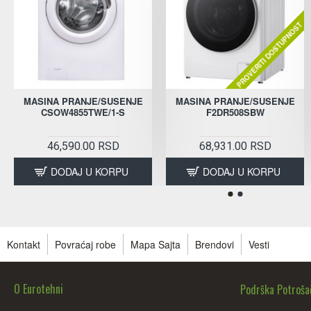
PROVERITI DOSTUPNOST
MASINA PRANJE/SUSENJE
MASINA PRANJE/SUSENJE
CSOW4855TWE/1-S
F2DR508SBW
46,590.00 RSD
68,931.00 RSD
DODAJ U KORPU
DODAJ U KORPU
Kontakt
Povraćaj robe
Mapa Sajta
Brendovi
Vesti
O Eurotehni
Podrška Potroš