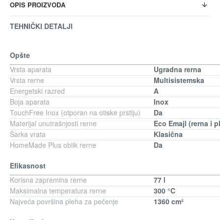
OPIS PROIZVODA
TEHNIČKI DETALJI
Opšte
Vrsta aparata
Ugradna rerna
Vrsta rerne
Multisistemska
Energetski razred
A
Boja aparata
Inox
TouchFree Inox (otporan na otiske prstiju)
Da
Materijal unutrašnjosti rerne
Eco Emajl (rerna i p
Šarka vrata
Klasična
HomeMade Plus oblik rerne
Da
Efikasnost
Korisna zapremina rerne
77 l
Maksimalna temperatura rerne
300 °C
Najveća površina pleha za pečenje
1360 cm²