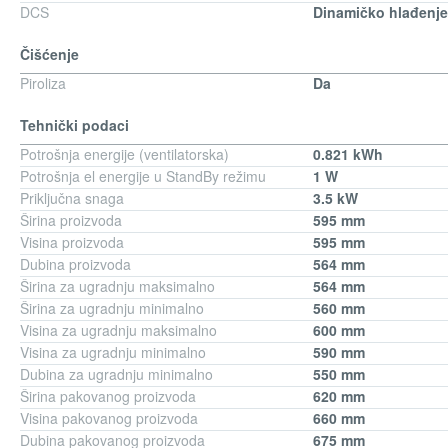
DCS
Dinamičko hlađenje
Čišćenje
Piroliza
Da
Tehnički podaci
Potrošnja energije (ventilatorska)
0.821 kWh
Potrošnja el energije u StandBy režimu
1 W
Priključna snaga
3.5 kW
Širina proizvoda
595 mm
Visina proizvoda
595 mm
Dubina proizvoda
564 mm
Širina za ugradnju maksimalno
564 mm
Širina za ugradnju minimalno
560 mm
Visina za ugradnju maksimalno
600 mm
Visina za ugradnju minimalno
590 mm
Dubina za ugradnju minimalno
550 mm
Širina pakovanog proizvoda
620 mm
Visina pakovanog proizvoda
660 mm
Dubina pakovanog proizvoda
675 mm