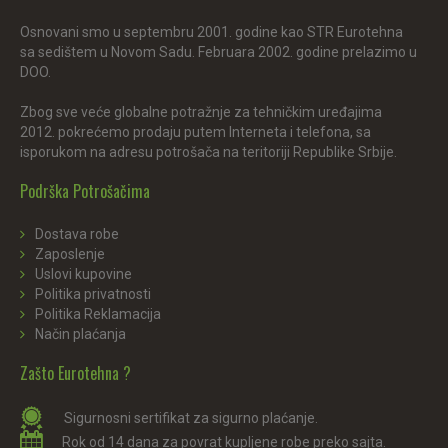
Osnovani smo u septembru 2001. godine kao STR Eurotehna
sa sedištem u Novom Sadu. Februara 2002. godine prelazimo u
DOO.
Zbog sve veće globalne potražnje za tehničkim uređajima
2012. pokrećemo prodaju putem Interneta i telefona, sa
isporukom na adresu potrošača na teritoriji Republike Srbije.
Podrška Potrošačima
Dostava robe
Zaposlenje
Uslovi kupovine
Politika privatnosti
Politika Reklamacija
Način plaćanja
Zašto Eurotehna ?
Sigurnosni sertifikat za sigurno plaćanje.
Rok od 14 dana za povrat kupljene robe preko sajta.