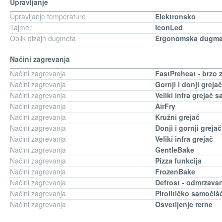
Upravljanje
Upravljanje temperature
Elektronsko
Tajmer
IconLed
Oblik dizajn dugmeta
Ergonomska dugm
Načini zagrevanja
Načini zagrevanja
FastPreheat - brzo 
Načini zagrevanja
Gornji i donji grejač
Načini zagrevanja
Veliki infra grejač 
Načini zagrevanja
AirFry
Načini zagrevanja
Kružni grejač
Načini zagrevanja
Donji i gornji grejač
Načini zagrevanja
Veliki infra grejač
Načini zagrevanja
GentleBake
Načini zagrevanja
Pizza funkcija
Načini zagrevanja
FrozenBake
Načini zagrevanja
Defrost - odmrzava
Načini zagrevanja
Pirolitičko samočiš
Načini zagrevanja
Osvetljenje rerne