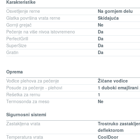
Karakteristike
Osvetljenje rerne
Na gornjem delu
Glatka površina vrata rerne
Skidajuća
Gornji grejač
Ne
Pečenje na više nivoa istovremeno
Da
PerfectGrill
Da
SuperSize
Da
Gratin
Da
Oprema
Vođice plehova za pečenje
Žičane vođice
Posude za pečenje - plehovi
1 duboki emajlirani
Rešetka za rernu
1
Termosonda za meso
Ne
Sigurnosni sistemi
Zastakljena vrata
Trostruko zastaklje
deflektorom
Temperatura vrata
CoolDoor