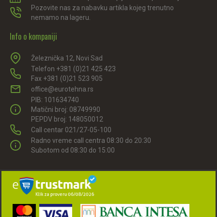
Pozovite nas za nabavku artikla kojeg trenutno
nemamo na lageru.
Info o kompaniji
Železnička 12, Novi Sad
Telefon +381 (0)21 425 423
Fax +381 (0)21 523 905
office@eurotehna.rs
PIB: 101634740
Matični broj: 08749990
PEPDV broj: 148050012
Call centar 021/27-05-100
Radno vreme call centra 08:30 do 20:30
Subotom od 08:30 do 15:00