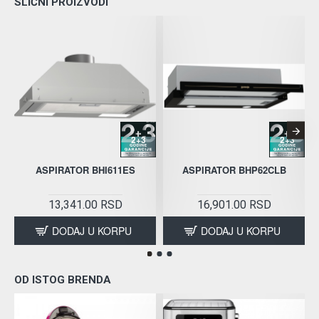
SLIČNI PROIZVODI
2+3
2+3
ASPIRATOR BHI611ES
ASPIRATOR BHP62CLB
13,341.00 RSD
16,901.00 RSD
DODAJ U KORPU
DODAJ U KORPU
OD ISTOG BRENDA