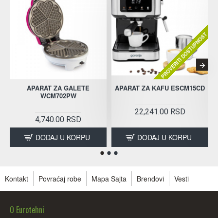
PROVERITI DOSTUPNOST
APARAT ZA GALETE
APARAT ZA KAFU ESCM15CD
WCM702PW
22,241.00 RSD
4,740.00 RSD
DODAJ U KORPU
DODAJ U KORPU
Kontakt
Povraćaj robe
Mapa Sajta
Brendovi
Vesti
O Eurotehni