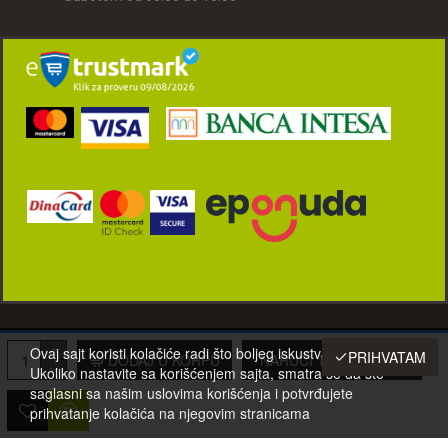
© 2001-2022 Eurotehna-021 d.o.o. Novi Sad, Srbija. Sva prava zadržana.
Ovaj sajt koristi kolačiće radi što boljeg iskustva posetilaca.
PRIHVATAM
DODAJ U KORPU
NARUČI TELEFONOM
Ukoliko nastavite sa korišćenjem sajta, smatra se da ste
saglasni sa našim uslovima korišćenja i potvrđujete
prihvatanje kolačića na njegovim stranicama