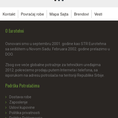
Kontakt
Povraćaj robe
Mapa Sajta
Brendovi
Vesti
O Eurotehni
Osnovani smo u septembru 2001. godine kao STR Eurotehna
sa sedištem u Novom Sadu. Februara 2002. godine prelazimo u
DOO.
Zbog sve veće globalne potražnje za tehničkim uređajima
2012. pokrećemo prodaju putem Interneta i telefona, sa
isporukom na adresu potrošača na teritoriji Republike Srbije.
Podrška Potrošačima
Dostava robe
Zaposlenje
Uslovi kupovine
Politika privatnosti