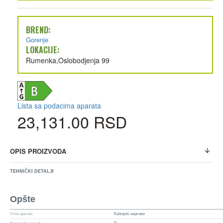
BREND:
Gorenje
LOKACIJE:
Rumenka,Oslobodjenja 99
Lista sa podacima aparata
23,131.00 RSD
OPIS PROIZVODA
TEHNIČKI DETALJI
Opšte
Vrsta aparata
Kuhinjski aspirator