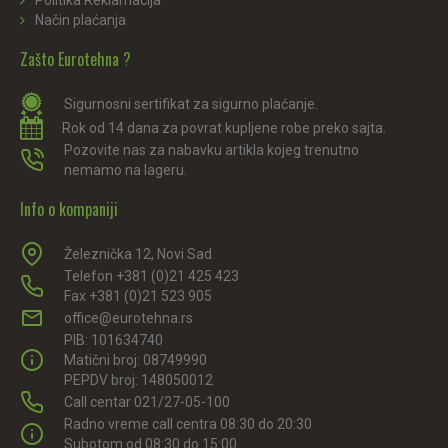
Politika Reklamacija
Način plaćanja
Zašto Eurotehna ?
Sigurnosni sertifikat za sigurno plaćanje.
Rok od 14 dana za povrat kupljene robe preko sajta.
Pozovite nas za nabavku artikla kojeg trenutno
nemamo na lageru.
Info o kompaniji
Železnička 12, Novi Sad
Telefon +381 (0)21 425 423
Fax +381 (0)21 523 905
office@eurotehna.rs
PIB: 101634740
Matični broj: 08749990
PEPDV broj: 148050012
Call centar 021/27-05-100
Radno vreme call centra 08:30 do 20:30
Subotom od 08:30 do 15:00