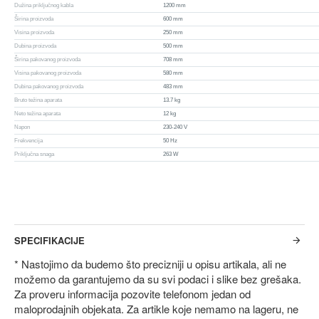
Dužina priključnog kabla
1200 mm
Širina proizvoda
600 mm
Visina proizvoda
250 mm
Dubina proizvoda
500 mm
Širina pakovanog proizvoda
708 mm
Visina pakovanog proizvoda
580 mm
Dubina pakovanog proizvoda
483 mm
Bruto težina aparata
13.7 kg
Neto težina aparata
12 kg
Napon
230-240 V
Frekvencija
50 Hz
Priključna snaga
263 W
SPECIFIKACIJE
* Nastojimo da budemo što precizniji u opisu artikala, ali ne
možemo da garantujemo da su svi podaci i slike bez grešaka.
Za proveru informacija pozovite telefonom jedan od
maloprodajnih objekata. Za artikle koje nemamo na lageru, ne