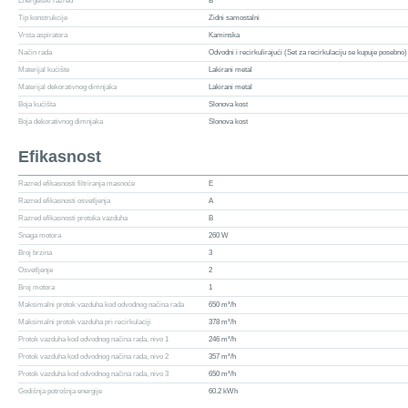
Energetski razred
B
Tip konstrukcije
Zidni samostalni
Vrsta aspiratora
Kaminska
Način rada
Odvodni i recirkulirajući (Set za recirkulaciju se kupuje posebno)
Materijal kućište
Lakirani metal
Materijal dekorativnog dimnjaka
Lakirani metal
Boja kućišta
Slonova kost
Boja dekorativnog dimnjaka
Slonova kost
Efikasnost
Razred efikasnosti filtriranja masnoće
E
Razred efikasnosti osvetljenja
A
Razred efikasnosti protoka vazduha
B
Snaga motora
260 W
Broj brzina
3
Osvetljenje
2
Broj motora
1
Maksimalni protok vazduha kod odvodnog načina rada
650 m³/h
Maksimalni protok vazduha pri recirkulaciji
378 m³/h
Protok vazduha kod odvodnog načina rada, nivo 1
246 m³/h
Protok vazduha kod odvodnog načina rada, nivo 2
357 m³/h
Protok vazduha kod odvodnog načina rada, nivo 3
650 m³/h
Godišnja potrošnja energije
60.2 kWh