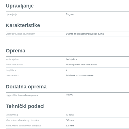
Upravljanje
Upravljanje
Dugmad
Karakteristike
Vrsta upravljanja osvetljenjem
Dugme za isključenje/uključenje svetla
Oprema
Vrsta sijalica
Led sijalica
Filter za masnoću
Aluminijumski filter za masnoću
Broj filtera
2
Vrsta motora
Asinhroni sa kondenzatorom
Dodatna oprema
Ugljeni filter kao dodatna oprema
315275
Tehnički podaci
Buka (max.)
70 dB(A)
Min. visina dekorativnog dimnjaka
545 mm
Maks. visina dekorativnog dimnjaka
875 mm