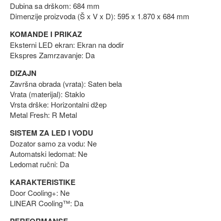
Dubina sa drškom: 684 mm
Dimenzije proizvoda (Š x V x D): 595 x 1.870 x 684 mm
KOMANDE I PRIKAZ
Eksterni LED ekran: Ekran na dodir
Ekspres Zamrzavanje: Da
DIZAJN
Završna obrada (vrata): Saten bela
Vrata (materijal): Staklo
Vrsta drške: Horizontalni džep
Metal Fresh: R Metal
SISTEM ZA LED I VODU
Dozator samo za vodu: Ne
Automatski ledomat: Ne
Ledomat ručni: Da
KARAKTERISTIKE
Door Cooling+: Ne
LINEAR Cooling™: Da
PERFORMANSE