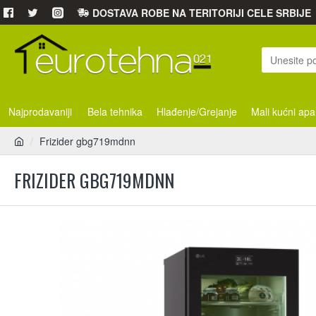
DOSTAVA ROBE NA TERITORIJI CELE SRBIJE
Najprodavaniji
Bela tehnika
Hlađenje/Grejanje
Mali kućni apa
Frizider gbg719mdnn
FRIZIDER GBG719MDNN