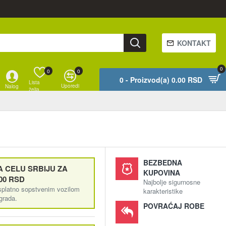
KONTAKT
0
0
0
0 - Proizvod(a) 0.00 RSD
Lista
Uporedi
Nalog
želja
BEZBEDNA
 CELU SRBIJU ZA
KUPOVINA
00 RSD
Najbolje sigurnosne
splatno sopstvenim vozilom
karakteristike
ograda.
POVRAĆAJ ROBE