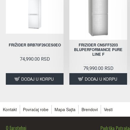
FRIŽIDER BRB70F26CES0EO
FRIZIDER CNSFF5203
BLUPERFORMANCE PURE
LINE F
74,990.00 RSD
79,990.00 RSD
DODAJ U KORPU
DODAJ U KORPU
Kontakt
Povraćaj robe
Mapa Sajta
Brendovi
Vesti
O Eurotehni
Podrška Potroš