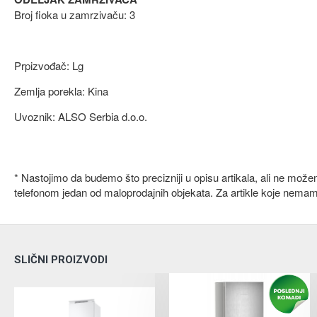
Broj fioka u zamrzivaču: 3
Prpizvođač: Lg
Zemlja porekla: Kina
Uvoznik: ALSO Serbia d.o.o.
* Nastojimo da budemo što precizniji u opisu artikala, ali ne mož
telefonom jedan od maloprodajnih objekata. Za artikle koje nema
SLIČNI PROIZVODI