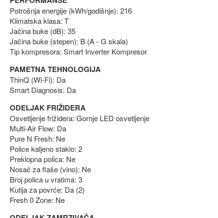
Potrošnja energije (kWh/godišnje): 216
Klimatska klasa: T
Jačina buke (dB): 35
Jačina buke (stepen): B (A - G skala)
Tip kompresora: Smart Inverter Kompresor
PAMETNA TEHNOLOGIJA
ThinQ (Wi-Fi): Da
Smart Diagnosis: Da
ODELJAK FRIŽIDERA
Osvetljenje frižidera: Gornje LED osvetljenje
Multi-Air Flow: Da
Pure N Fresh: Ne
Police kaljeno staklo: 2
Preklopna polica: Ne
Nosač za flaše (vino): Ne
Broj polica u vratima: 3
Kutija za povrće: Da (2)
Fresh 0 Zone: Ne
ODELJAK ZAMRZIVAČA