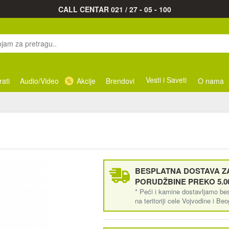
CALL CENTAR 021 / 27 - 05 - 100
Vesti i Saveti
rati
Audio/Video
Akcije
Brendovi
O nama
BESPLATNA DOSTAVA ZA
PORUDŽBINE PREKO 5.0
* Peći i kamine dostavljamo be
na teritoriji cele Vojvodine i Be