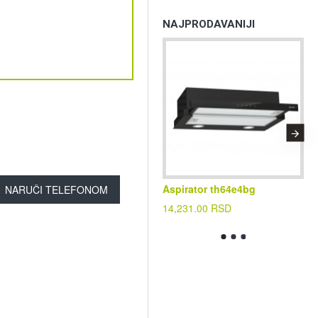
NAJPRODAVANIJI
Aspirator th64e4bg
Kl
NARUČI TELEFONOM
cf
14,231.00 RSD
39