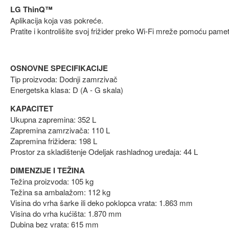
LG ThinQ™
Aplikacija koja vas pokreće.
Pratite i kontrolišite svoj frižider preko Wi-Fi mreže pomoću pame
OSNOVNE SPECIFIKACIJE
Tip proizvoda: Dodnji zamrzivač
Energetska klasa: D (A - G skala)
KAPACITET
Ukupna zapremina: 352 L
Zapremina zamrzivača: 110 L
Zapremina frižidera: 198 L
Prostor za skladištenje Odeljak rashladnog uređaja: 44 L
DIMENZIJE I TEŽINA
Težina proizvoda: 105 kg
Težina sa ambalažom: 112 kg
Visina do vrha šarke ili deko poklopca vrata: 1.863 mm
Visina do vrha kućišta: 1.870 mm
Dubina bez vrata: 615 mm