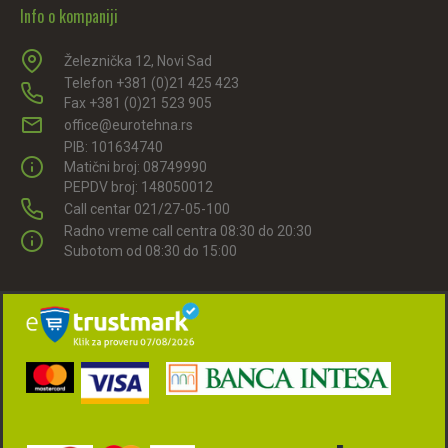
Info o kompaniji
Železnička 12, Novi Sad
Telefon +381 (0)21 425 423
Fax +381 (0)21 523 905
office@eurotehna.rs
PIB: 101634740
Matični broj: 08749990
PEPDV broj: 148050012
Call centar 021/27-05-100
Radno vreme call centra 08:30 do 20:30
Subotom od 08:30 do 15:00