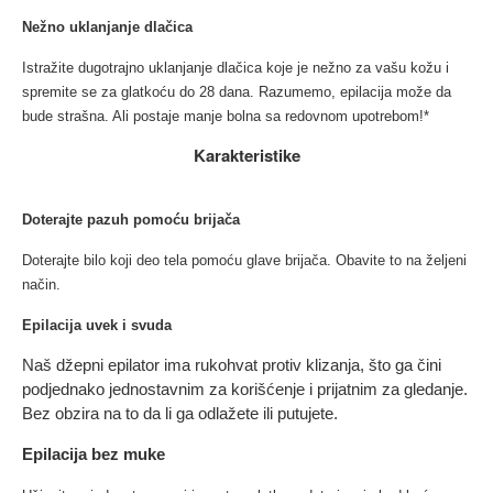
Nežno uklanjanje dlačica
Istražite dugotrajno uklanjanje dlačica koje je nežno za vašu kožu i
spremite se za glatkoću do 28 dana. Razumemo, epilacija može da
bude strašna. Ali postaje manje bolna sa redovnom upotrebom!*
Karakteristike
Doterajte pazuh pomoću brijača
Doterajte bilo koji deo tela pomoću glave brijača. Obavite to na željeni
način.
Epilacija uvek i svuda
Naš džepni epilator ima rukohvat protiv klizanja, što ga čini
podjednako jednostavnim za korišćenje i prijatnim za gledanje.
Bez obzira na to da li ga odlažete ili putujete.
Epilacija bez muke