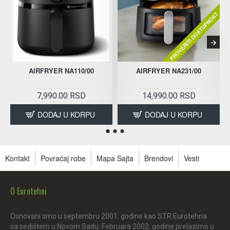
PROVERITI DOSTUPNOST
AIRFRYER NA110/00
AIRFRYER NA231/00
7,990.00 RSD
14,990.00 RSD
DODAJ U KORPU
DODAJ U KORPU
Kontakt
Povraćaj robe
Mapa Sajta
Brendovi
Vesti
O Eurotehni
Osnovani smo u septembru 2001. godine kao STR Eurotehna
sa sedištem u Novom Sadu. Februara 2002. godine prelazimo u