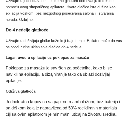
Uživajte u jednostavnom i izuzetno glatkom doterivanju kod kuće
pomoću ovog simpatičnog epilatora. Hvata dlačice iste dužine kao i
epilacija voskom, bez nezgodnog posećivanja salona ili stvaranja
nereda. Ozbiljno.
Do 4 nedelje glatkoće
Uživajte u doživljaju glatke kože koji traje i traje. Epilator može da vas
oslobodi rutine uklanjanja dlačica do 4 nedelje.
Lagan uvod u epilaciju uz poklopac za masažu
Poklopac za masažu je savršen za početnike, kako bi se
navikli na epilaciju, a dizajniran je tako da ublaži doživljaj
epilacije.
Održiva glatkoća
Jednokratna kupovina sa papirnom ambalažom, bez baterija i
sa drškom koja je napravljena od 50% recikliranih materijala –
cilj sa ovim epilatorom je minimalni uticaj na životnu sredinu.