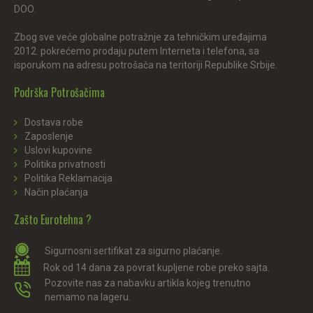
DOO.
Zbog sve veće globalne potražnje za tehničkim uređajima
2012. pokrećemo prodaju putem Interneta i telefona, sa
isporukom na adresu potrošača na teritoriji Republike Srbije.
Podrška Potrošačima
Dostava robe
Zaposlenje
Uslovi kupovine
Politika privatnosti
Politika Reklamacija
Način plaćanja
Zašto Eurotehna ?
Sigurnosni sertifikat za sigurno plaćanje.
Rok od 14 dana za povrat kupljene robe preko sajta.
Pozovite nas za nabavku artikla kojeg trenutno
nemamo na lageru.