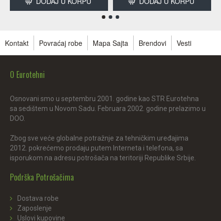
DODAJ U KORPU
DODAJ U KORPU
Kontakt
Povraćaj robe
Mapa Sajta
Brendovi
Vesti
O Eurotehni
Osnovani smo u septembru 2001. godine kao STR Eurotehna
sa sedištem u Novom Sadu. Februara 2002. godine prelazimo u
DOO.
Zbog sve veće globalne potražnje za tehničkim uređajima
2012. pokrećemo prodaju putem Interneta i telefona, sa
isporukom na adresu potrošača na teritoriji Republike Srbije.
Podrška Potrošačima
Dostava robe
Zaposlenje
Uslovi kupovine