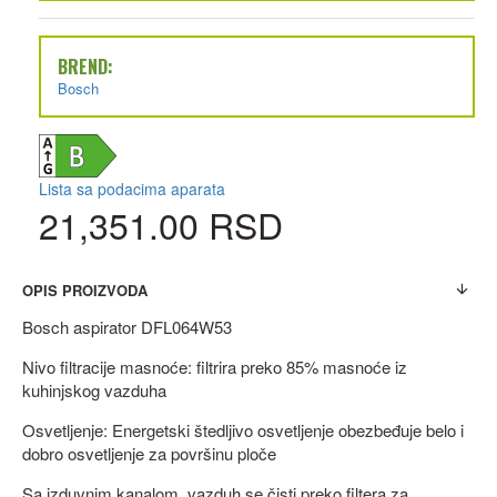
BREND:
Bosch
Lista sa podacima aparata
21,351.00 RSD
OPIS PROIZVODA
Bosch aspirator DFL064W53
Nivo filtracije masnoće: filtrira preko 85% masnoće iz
kuhinjskog vazduha
Osvetljenje: Energetski štedljivo osvetljenje obezbeđuje belo i
dobro osvetljenje za površinu ploče
Sa izduvnim kanalom, vazduh se čisti preko filtera za