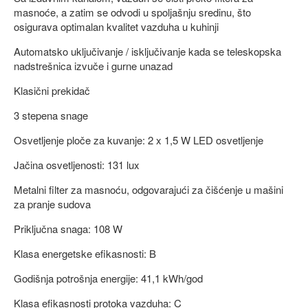
masnoće, a zatim se odvodi u spoljašnju sredinu, što
osigurava optimalan kvalitet vazduha u kuhinji
Automatsko uključivanje / isključivanje kada se teleskopska
nadstrešnica izvuče i gurne unazad
Klasični prekidač
3 stepena snage
Osvetljenje ploče za kuvanje: 2 x 1,5 W LED osvetljenje
Jačina osvetljenosti: 131 lux
Metalni filter za masnoću, odgovarajući za čišćenje u mašini
za pranje sudova
Priključna snaga: 108 W
Klasa energetske efikasnosti: B
Godišnja potrošnja energije: 41,1 kWh/god
Klasa efikasnosti protoka vazduha: C