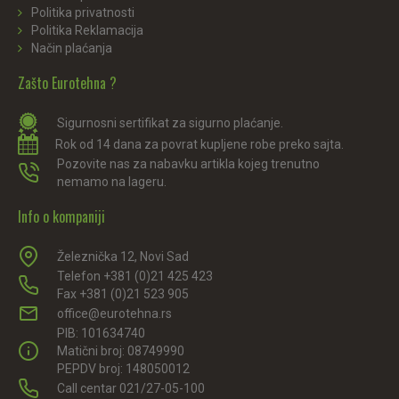
Politika privatnosti
Politika Reklamacija
Način plaćanja
Zašto Eurotehna ?
Sigurnosni sertifikat za sigurno plaćanje.
Rok od 14 dana za povrat kupljene robe preko sajta.
Pozovite nas za nabavku artikla kojeg trenutno
nemamo na lageru.
Info o kompaniji
Železnička 12, Novi Sad
Telefon +381 (0)21 425 423
Fax +381 (0)21 523 905
office@eurotehna.rs
PIB: 101634740
Matični broj: 08749990
PEPDV broj: 148050012
Call centar 021/27-05-100