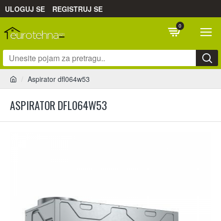
ULOGUJ SE
REGISTRUJ SE
0
Aspirator dfl064w53
ASPIRATOR DFL064W53