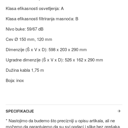
Klasa efikasnosti osvetljenja: A
Klasa efikasnosti filtriranja masnoća: B
Nivo buke: 59/67 dB
Cev Ø 150 mm, 120 mm
Dimenzije (Š x V x D): 598 x 203 x 290 mm
Ugradne dimenzije (Š x V x D): 526 x 162 x 290 mm
Dužina kabla 1,75 m
Boja: inox
SPECIFIKACIJE
* Nastojimo da budemo što precizniji u opisu artikala, ali ne
možemo da garantujemo da su svi podaci i slike bez grešaka.