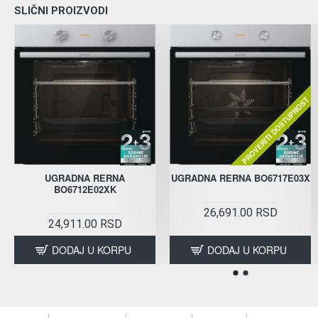
SLIČNI PROIZVODI
PROVERITI DOSTUPNOST
UGRADNA RERNA
UGRADNA RERNA BO6717E03X
BO6712E02XK
26,691.00 RSD
24,911.00 RSD
DODAJ U KORPU
DODAJ U KORPU