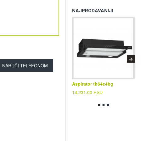
NAJPRODAVANIJI
NARUČI TELEFONOM
Aspirator th64e4bg
Kl
cf
14,231.00 RSD
39