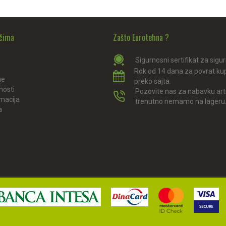
ačima
Zašto Eurotehna ?
Sigurnosni sertifikat za sigu
Rok od 14 dana za povrat ku
ne
preko sajta.
nosti
Pozovite nas za nabavku arti
amacija
trenutno nemamo na lageru
a