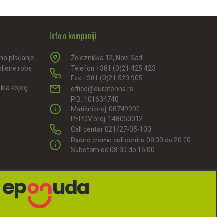
Info o kompaniji
rno plaćanje.
Železnička 12, Novi Sad
pljene robe
Telefon +381 (0)21 425 423
Fax +381 (0)21 523 905
kla kojeg
office@eurotehna.rs
.
PIB: 101634740
Matični broj: 08749990
PEPDV broj: 148050012
Call centar 021/27-05-100
Radno vreme call centra 08:30 do 20:30
Subotom od 08:30 do 15:00