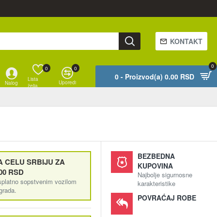
KONTAKT
0
0
0
0 - Proizvod(a) 0.00 RSD
Lista
Uporedi
Nalog
želja
BEZBEDNA
 CELU SRBIJU ZA
KUPOVINA
00 RSD
Najbolje sigurnosne
splatno sopstvenim vozilom
karakteristike
ograda.
POVRAĆAJ ROBE