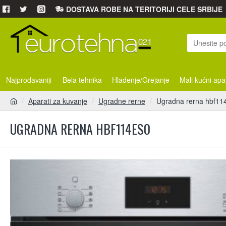
DOSTAVA ROBE NA TERITORIJI CELE SRBIJE
Najprodavaniji
Bela tehnika
Hlađenje/Grejanje
Mali kućni apa
Aparati za kuvanje
Ugradne rerne
Ugradna rerna hbf11
UGRADNA RERNA HBF114ES0