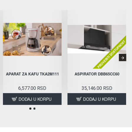
PROVERITI DOSTUPNOST
APARAT ZA KAFU TKA2M111
UGRADNA RERNA
ASPIRATOR DBB65CC60
UGRADNA RERNA
BO6735E02BKOT
BO6735E02XK0
6,577.00 RSD
35,146.00 RSD
25,990.00 RSD
25,801.00 RSD
DODAJ U KORPU
DODAJ U KORPU
DODAJ U KORPU
DODAJ U KORPU