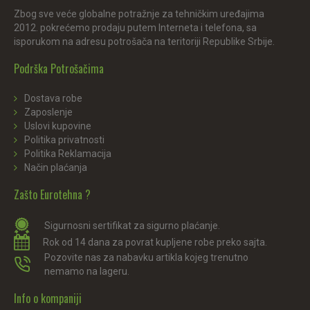
Zbog sve veće globalne potražnje za tehničkim uređajima
2012. pokrećemo prodaju putem Interneta i telefona, sa
isporukom na adresu potrošača na teritoriji Republike Srbije.
Podrška Potrošačima
Dostava robe
Zaposlenje
Uslovi kupovine
Politika privatnosti
Politika Reklamacija
Način plaćanja
Zašto Eurotehna ?
Sigurnosni sertifikat za sigurno plaćanje.
Rok od 14 dana za povrat kupljene robe preko sajta.
Pozovite nas za nabavku artikla kojeg trenutno
nemamo na lageru.
Info o kompaniji