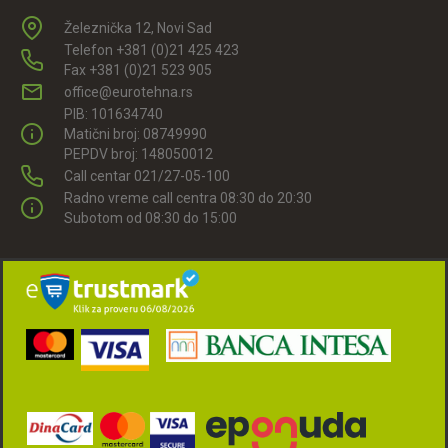
Železnička 12, Novi Sad
Telefon +381 (0)21 425 423
Fax +381 (0)21 523 905
office@eurotehna.rs
PIB: 101634740
Matični broj: 08749990
PEPDV broj: 148050012
Call centar 021/27-05-100
Radno vreme call centra 08:30 do 20:30
Subotom od 08:30 do 15:00