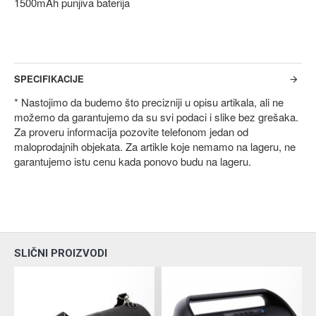
1500mAh punjiva baterija
SPECIFIKACIJE
* Nastojimo da budemo što precizniji u opisu artikala, ali ne
možemo da garantujemo da su svi podaci i slike bez grešaka.
Za proveru informacija pozovite telefonom jedan od
maloprodajnih objekata. Za artikle koje nemamo na lageru, ne
garantujemo istu cenu kada ponovo budu na lageru.
SLIČNI PROIZVODI