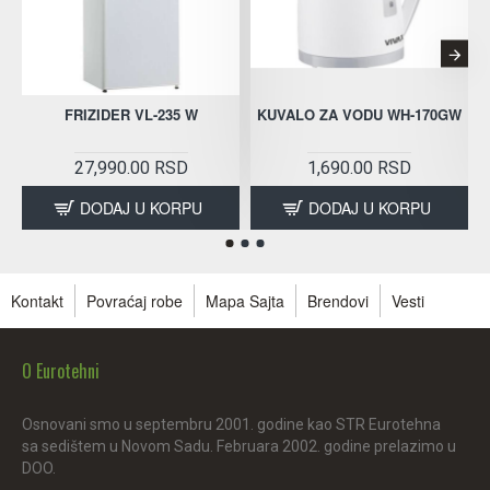
FRIZIDER VL-235 W
KUVALO ZA VODU WH-170GW
27,990.00 RSD
1,690.00 RSD
DODAJ U KORPU
DODAJ U KORPU
Kontakt
Povraćaj robe
Mapa Sajta
Brendovi
Vesti
O Eurotehni
Osnovani smo u septembru 2001. godine kao STR Eurotehna
sa sedištem u Novom Sadu. Februara 2002. godine prelazimo u
DOO.