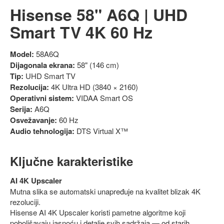
Hisense 58" A6Q | UHD
Smart TV 4K 60 Hz
Model:
58A6Q
Dijagonala ekrana:
58" (146 cm)
Tip:
UHD Smart TV
Rezolucija:
4K Ultra HD (3840 × 2160)
Operativni sistem:
VIDAA Smart OS
Serija:
A6Q
Osvežavanje:
60 Hz
Audio tehnologija:
DTS Virtual X™
Ključne karakteristike
AI 4K Upscaler
Mutna slika se automatski unapređuje na kvalitet blizak 4K
rezoluciji.
Hisense AI 4K Upscaler koristi pametne algoritme koji
poboljšavaju jasnoću i detalje svih sadržaja — od starih