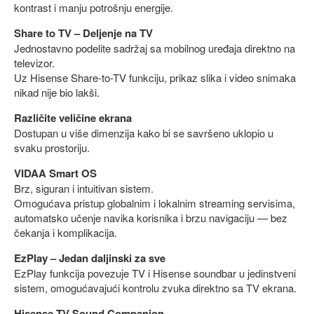
kontrast i manju potrošnju energije.
Share to TV – Deljenje na TV
Jednostavno podelite sadržaj sa mobilnog uređaja direktno na
televizor.
Uz Hisense Share-to-TV funkciju, prikaz slika i video snimaka
nikad nije bio lakši.
Različite veličine ekrana
Dostupan u više dimenzija kako bi se savršeno uklopio u
svaku prostoriju.
VIDAA Smart OS
Brz, siguran i intuitivan sistem.
Omogućava pristup globalnim i lokalnim streaming servisima,
automatsko učenje navika korisnika i brzu navigaciju — bez
čekanja i komplikacija.
EzPlay – Jedan daljinski za sve
EzPlay funkcija povezuje TV i Hisense soundbar u jedinstveni
sistem, omogućavajući kontrolu zvuka direktno sa TV ekrana.
Hisense TV Sound Companion