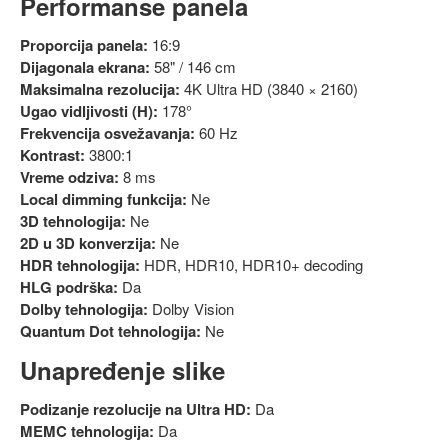
Performanse panela
Proporcija panela:
16:9
Dijagonala ekrana:
58" / 146 cm
Maksimalna rezolucija:
4K Ultra HD (3840 × 2160)
Ugao vidljivosti (H):
178°
Frekvencija osvežavanja:
60 Hz
Kontrast:
3800:1
Vreme odziva:
8 ms
Local dimming funkcija:
Ne
3D tehnologija:
Ne
2D u 3D konverzija:
Ne
HDR tehnologija:
HDR, HDR10, HDR10+ decoding
HLG podrška:
Da
Dolby tehnologija:
Dolby Vision
Quantum Dot tehnologija:
Ne
Unapređenje slike
Podizanje rezolucije na Ultra HD:
Da
MEMC tehnologija:
Da