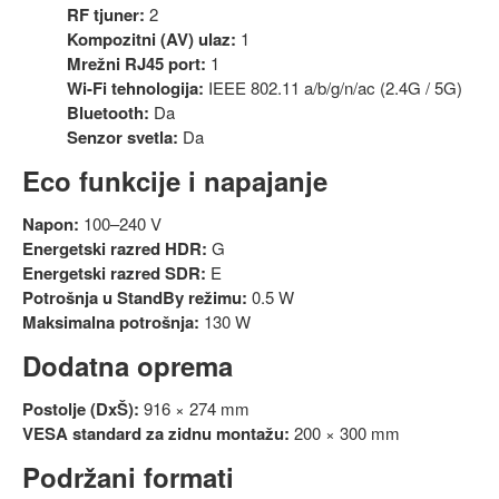
RF tjuner:
2
Kompozitni (AV) ulaz:
1
Mrežni RJ45 port:
1
Wi-Fi tehnologija:
IEEE 802.11 a/b/g/n/ac (2.4G / 5G)
Bluetooth:
Da
Senzor svetla:
Da
Eco funkcije i napajanje
Napon:
100–240 V
Energetski razred HDR:
G
Energetski razred SDR:
E
Potrošnja u StandBy režimu:
0.5 W
Maksimalna potrošnja:
130 W
Dodatna oprema
Postolje (DxŠ):
916 × 274 mm
VESA standard za zidnu montažu:
200 × 300 mm
Podržani formati