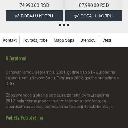
74,990.00 RSD
87,990.00 RSD
DODAJ U KORPU
DODAJ U KORPU
Kontakt
Povraćaj robe
Mapa Sajta
Brendovi
Vesti
O Eurotehni
Osnovani smo u septembru 2001. godine kao STR Eurotehna
sa sedištem u Novom Sadu. Februara 2002. godine prelazimo u
DOO.
Zbog sve veće globalne potražnje za tehničkim uređajima
2012. pokrećemo prodaju putem Interneta i telefona, sa
isporukom na adresu potrošača na teritoriji Republike Srbije.
Podrška Potrošačima