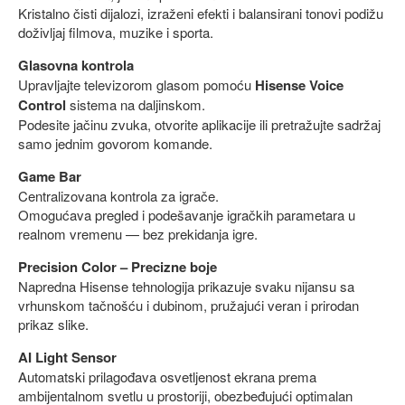
Kristalno čisti dijalozi, izraženi efekti i balansirani tonovi podižu
doživljaj filmova, muzike i sporta.
Glasovna kontrola
Upravljajte televizorom glasom pomoću
Hisense Voice
Control
sistema na daljinskom.
Podesite jačinu zvuka, otvorite aplikacije ili pretražujte sadržaj
samo jednim govorom komande.
Game Bar
Centralizovana kontrola za igrače.
Omogućava pregled i podešavanje igračkih parametara u
realnom vremenu — bez prekidanja igre.
Precision Color – Precizne boje
Napredna Hisense tehnologija prikazuje svaku nijansu sa
vrhunskom tačnošću i dubinom, pružajući veran i prirodan
prikaz slike.
AI Light Sensor
Automatski prilagođava osvetljenost ekrana prema
ambijentalnom svetlu u prostoriji, obezbeđujući optimalan