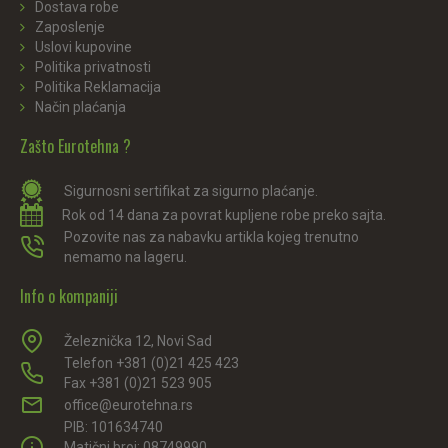
Dostava robe
Zaposlenje
Uslovi kupovine
Politika privatnosti
Politika Reklamacija
Način plaćanja
Zašto Eurotehna ?
Sigurnosni sertifikat za sigurno plaćanje.
Rok od 14 dana za povrat kupljene robe preko sajta.
Pozovite nas za nabavku artikla kojeg trenutno
nemamo na lageru.
Info o kompaniji
Železnička 12, Novi Sad
Telefon +381 (0)21 425 423
Fax +381 (0)21 523 905
office@eurotehna.rs
PIB: 101634740
Matični broj: 08749990