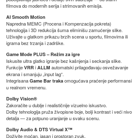
filmova do modernih serija i strimovanih emisija.
AI Smooth Motion
Napredna MEMC (Procena i Kompenzacija pokreta)
tehnologija i 3D redukcija šuma eliminišu zamućenje slike.
Uživajte u glatkom prikazu brzih scena u sportu, filmovima ili
igrama bez trzanja i zadrške.
Game Mode PLUS – Režim za igre
Iskusite ultra glatko igranje bez kašnjenja i seckanja slike.
Funkcije
VRR
i
ALLM
automatski prilagođavaju osvežavanje
ekrana i smanjuju „input lag“.
Integrisana
Game Bar traka
omogućava praćenje performansi
u realnom vremenu.
Dolby Vision®
Zakoračite u dublje i realističnije vizuelno iskustvo.
Dolby tehnologija pruža živopisne boje, bolji kontrast i veći nivo
detalja — za potpuno uranjanje u svaku scenu.
Dolby Audio & DTS Virtual X™
Doživite moćan, jasan i prostoran zvuk.