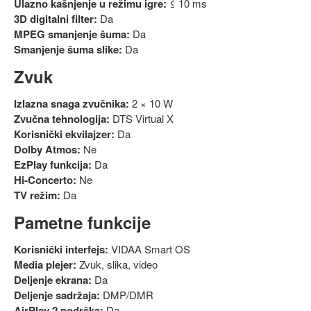
Ulazno kašnjenje u režimu igre:
≤ 10 ms
3D digitalni filter:
Da
MPEG smanjenje šuma:
Da
Smanjenje šuma slike:
Da
Zvuk
Izlazna snaga zvučnika:
2 × 10 W
Zvučna tehnologija:
DTS Virtual X
Korisnički ekvilajzer:
Da
Dolby Atmos:
Ne
EzPlay funkcija:
Da
Hi-Concerto:
Ne
TV režim:
Da
Pametne funkcije
Korisnički interfejs:
VIDAA Smart OS
Media plejer:
Zvuk, slika, video
Deljenje ekrana:
Da
Deljenje sadržaja:
DMP/DMR
AirPlay 2 podrška:
Da