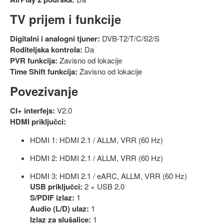
TV prijem i funkcije
Digitalni i analogni tjuner:
DVB-T2/T/C/S2/S
Roditeljska kontrola:
Da
PVR funkcija:
Zavisno od lokacije
Time Shift funkcija:
Zavisno od lokacije
Povezivanje
CI+ interfejs:
V2.0
HDMI priključci:
HDMI 1: HDMI 2.1 / ALLM, VRR (60 Hz)
HDMI 2: HDMI 2.1 / ALLM, VRR (60 Hz)
HDMI 3: HDMI 2.1 / eARC, ALLM, VRR (60 Hz)
USB priključci:
2 × USB 2.0
S/PDIF izlaz:
1
Audio (L/D) ulaz:
1
Izlaz za slušalice:
1