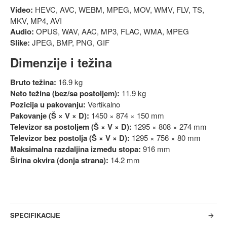
Video:
HEVC, AVC, WEBM, MPEG, MOV, WMV, FLV, TS,
MKV, MP4, AVI
Audio:
OPUS, WAV, AAC, MP3, FLAC, WMA, MPEG
Slike:
JPEG, BMP, PNG, GIF
Dimenzije i težina
Bruto težina:
16.9 kg
Neto težina (bez/sa postoljem):
11.9 kg
Pozicija u pakovanju:
Vertikalno
Pakovanje (Š × V × D):
1450 × 874 × 150 mm
Televizor sa postoljem (Š × V × D):
1295 × 808 × 274 mm
Televizor bez postolja (Š × V × D):
1295 × 756 × 80 mm
Maksimalna razdaljina između stopa:
916 mm
Širina okvira (donja strana):
14.2 mm
SPECIFIKACIJE