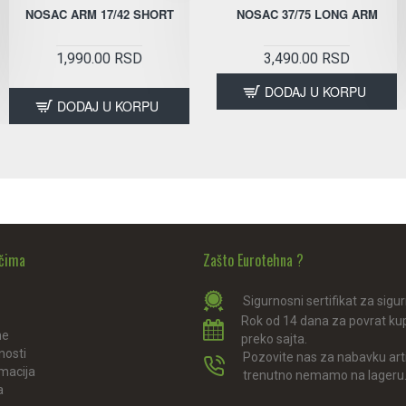
NOSAC ARM 17/42 SHORT
NOSAC LCD TILT 32-75 600X400
NOSAC 37/75 LONG ARM
CRNI
1,990.00 RSD
3,490.00 RSD
1,990.00 RSD
DODAJ U KORPU
DODAJ U KORPU
DODAJ U KORPU
ačima
Zašto Eurotehna ?
Sigurnosni sertifikat za sigu
Rok od 14 dana za povrat ku
ne
preko sajta.
nosti
Pozovite nas za nabavku arti
amacija
trenutno nemamo na lageru
a