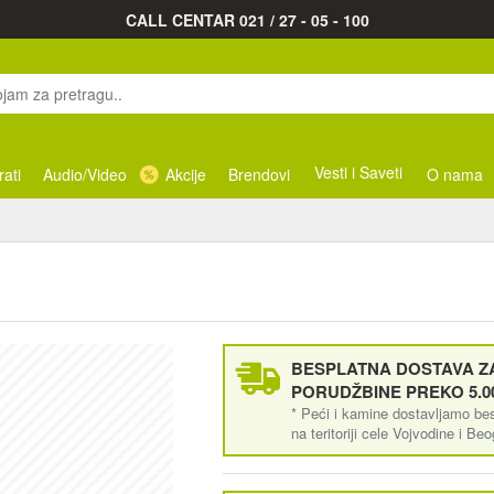
CALL CENTAR 021 / 27 - 05 - 100
Vesti i Saveti
rati
Audio/Video
Akcije
Brendovi
O nama
BESPLATNA DOSTAVA ZA
PORUDŽBINE PREKO 5.0
* Peći i kamine dostavljamo be
na teritoriji cele Vojvodine i Be