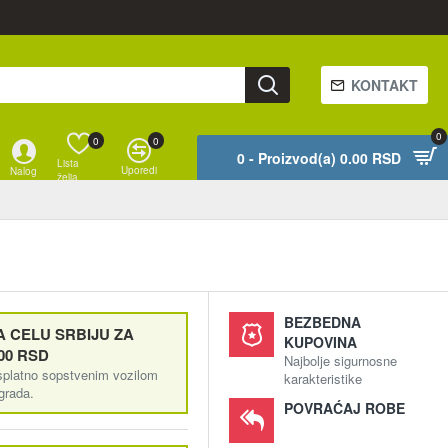
KONTAKT
0
0
0
0 - Proizvod(a) 0.00 RSD
Lista
Uporedi
Nalog
želja
BEZBEDNA
 CELU SRBIJU ZA
KUPOVINA
00 RSD
Najbolje sigurnosne
splatno sopstvenim vozilom
karakteristike
ograda.
POVRAĆAJ ROBE