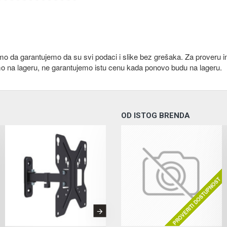
emo da garantujemo da su svi podaci i slike bez grešaka. Za proveru i
mo na lageru, ne garantujemo istu cenu kada ponovo budu na lageru.
OD ISTOG BRENDA
PROVERITI DOSTUPNOST
PROVERITI DOSTUPNOST