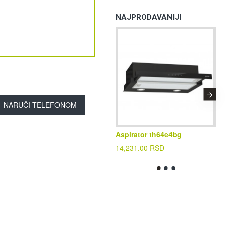
NAJPRODAVANIJI
NARUČI TELEFONOM
Aspirator th64e4bg
Kl
cf
14,231.00 RSD
39