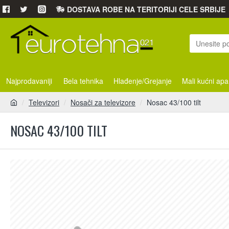
DOSTAVA ROBE NA TERITORIJI CELE SRBIJE
Najprodavaniji
Bela tehnika
Hlađenje/Grejanje
Mali kućni apa
Televizori
Nosači za televizore
Nosac 43/100 tilt
NOSAC 43/100 TILT