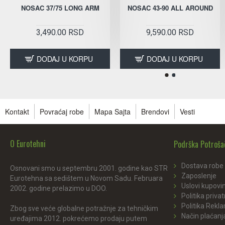
NOSAC 37/75 LONG ARM
NOSAC 43-90 ALL AROUND
3,490.00 RSD
9,590.00 RSD
DODAJ U KORPU
DODAJ U KORPU
Kontakt
Povraćaj robe
Mapa Sajta
Brendovi
Vesti
O Eurotehni
Podrška Potroš
Dostava robe
Osnovani smo u septembru 2001. godine kao STR
Zaposlenje
Eurotehna sa sedištem u Novom Sadu. Februara
Uslovi kupovi
2002. godine prelazimo u DOO.
Politika privat
Politika Rekl
Zbog sve veće globalne potražnje za tehničkim
Način plaćanj
uređajima 2012. pokrećemo prodaju putem