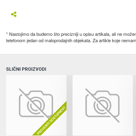
* Nastojimo da budemo što precizniji u opisu artikala, ali ne mož
telefonom jedan od maloprodajnih objekata. Za artikle koje nema
SLIČNI PROIZVODI
PROVERITI DOSTUPNOST