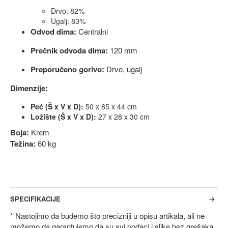
Drvo: 82%
Ugalj: 83%
Odvod dima:
Centralni
Prečnik odvoda dima:
120 mm
Preporučeno gorivo:
Drvo, ugalj
Dimenzije:
Peć (Š x V x D):
50 x 85 x 44 cm
Ložište (Š x V x D):
27 x 28 x 30 cm
Boja:
Krem
Težina:
60 kg
SPECIFIKACIJE
* Nastojimo da budemo što precizniji u opisu artikala, ali ne
možemo da garantujemo da su svi podaci i slike bez grešaka.