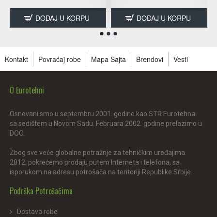
DODAJ U KORPU
DODAJ U KORPU
Kontakt
Povraćaj robe
Mapa Sajta
Brendovi
Vesti
O Eurotehni
Osnovani smo u septembru 2001. godine kao STR Eurotehna
sa sedištem u Novom Sadu. Februara 2002. godine prelazimo u
DOO.
Zbog sve veće globalne potražnje za tehničkim uređajima
2012. pokrećemo prodaju putem Interneta i telefona, sa
isporukom na adresu potrošača na teritoriji Republike Srbije.
Podrška Potrošačima
Dostava robe