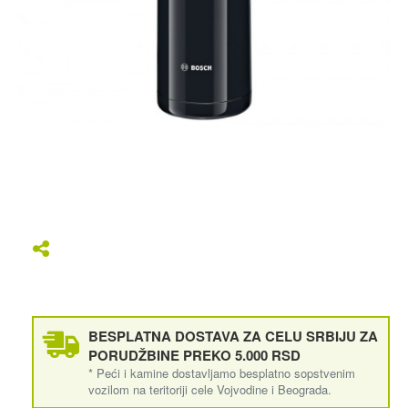
BESPLATNA DOSTAVA ZA CELU SRBIJU ZA
PORUDŽBINE PREKO 5.000 RSD
* Peći i kamine dostavljamo besplatno sopstvenim
vozilom na teritoriji cele Vojvodine i Beograda.