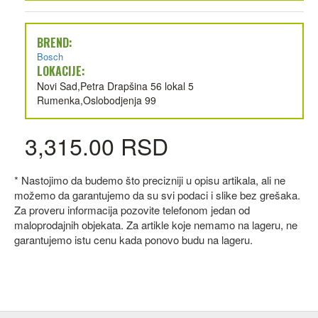
BREND:
Bosch
LOKACIJE:
Novi Sad,Petra Drapšina 56 lokal 5
Rumenka,Oslobodjenja 99
3,315.00 RSD
* Nastojimo da budemo što precizniji u opisu artikala, ali ne
možemo da garantujemo da su svi podaci i slike bez grešaka.
Za proveru informacija pozovite telefonom jedan od
maloprodajnih objekata. Za artikle koje nemamo na lageru, ne
garantujemo istu cenu kada ponovo budu na lageru.