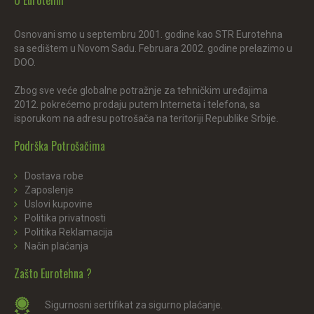
O Eurotehni
Osnovani smo u septembru 2001. godine kao STR Eurotehna
sa sedištem u Novom Sadu. Februara 2002. godine prelazimo u
DOO.
Zbog sve veće globalne potražnje za tehničkim uređajima
2012. pokrećemo prodaju putem Interneta i telefona, sa
isporukom na adresu potrošača na teritoriji Republike Srbije.
Podrška Potrošačima
Dostava robe
Zaposlenje
Uslovi kupovine
Politika privatnosti
Politika Reklamacija
Način plaćanja
Zašto Eurotehna ?
Sigurnosni sertifikat za sigurno plaćanje.