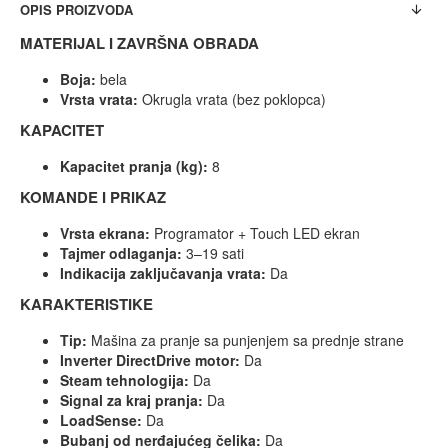
OPIS PROIZVODA
MATERIJAL I ZAVRŠNA OBRADA
Boja:
bela
Vrsta vrata:
Okrugla vrata (bez poklopca)
KAPACITET
Kapacitet pranja (kg):
8
KOMANDE I PRIKAZ
Vrsta ekrana:
Programator + Touch LED ekran
Tajmer odlaganja:
3–19 sati
Indikacija zaključavanja vrata:
Da
KARAKTERISTIKE
Tip:
Mašina za pranje sa punjenjem sa prednje strane
Inverter DirectDrive motor:
Da
Steam tehnologija:
Da
Signal za kraj pranja:
Da
LoadSense:
Da
Bubanj od nerđajućeg čelika:
Da