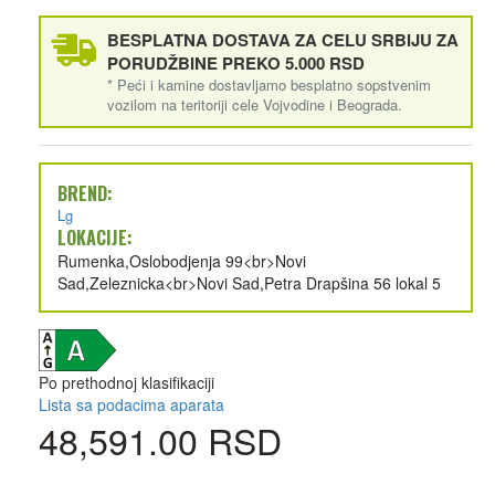
BESPLATNA DOSTAVA ZA CELU SRBIJU ZA
PORUDŽBINE PREKO 5.000 RSD
* Peći i kamine dostavljamo besplatno sopstvenim
vozilom na teritoriji cele Vojvodine i Beograda.
BREND:
Lg
LOKACIJE:
Rumenka,Oslobodjenja 99<br>Novi
Sad,Zeleznicka<br>Novi Sad,Petra Drapšina 56 lokal 5
Po prethodnoj klasifikaciji
Lista sa podacima aparata
48,591.00 RSD