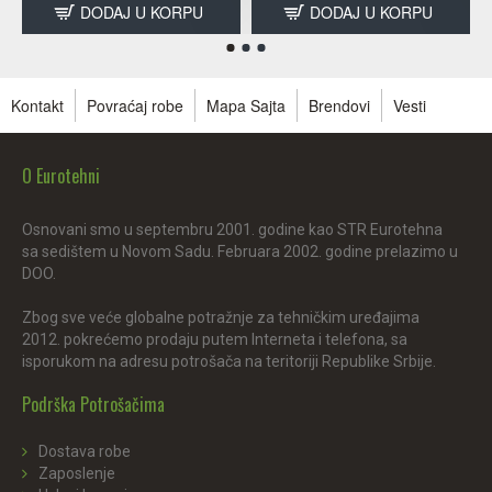
DODAJ U KORPU
DODAJ U KORPU
Kontakt
Povraćaj robe
Mapa Sajta
Brendovi
Vesti
O Eurotehni
Osnovani smo u septembru 2001. godine kao STR Eurotehna
sa sedištem u Novom Sadu. Februara 2002. godine prelazimo u
DOO.
Zbog sve veće globalne potražnje za tehničkim uređajima
2012. pokrećemo prodaju putem Interneta i telefona, sa
isporukom na adresu potrošača na teritoriji Republike Srbije.
Podrška Potrošačima
Dostava robe
Zaposlenje