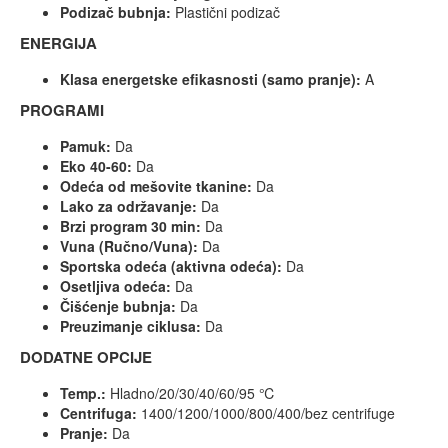
Podizač bubnja:
Plastični podizač
ENERGIJA
Klasa energetske efikasnosti (samo pranje):
A
PROGRAMI
Pamuk:
Da
Eko 40-60:
Da
Odeća od mešovite tkanine:
Da
Lako za održavanje:
Da
Brzi program 30 min:
Da
Vuna (Ručno/Vuna):
Da
Sportska odeća (aktivna odeća):
Da
Osetljiva odeća:
Da
Čišćenje bubnja:
Da
Preuzimanje ciklusa:
Da
DODATNE OPCIJE
Temp.:
Hladno/20/30/40/60/95 ℃
Centrifuga:
1400/1200/1000/800/400/bez centrifuge
Pranje:
Da