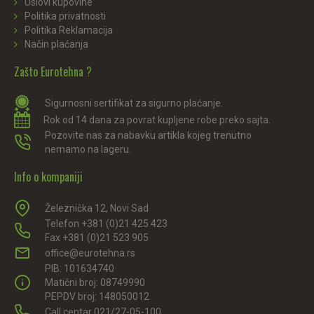
Uslovi kupovine
Politika privatnosti
Politika Reklamacija
Način plaćanja
Zašto Eurotehna ?
Sigurnosni sertifikat za sigurno plaćanje.
Rok od 14 dana za povrat kupljene robe preko sajta.
Pozovite nas za nabavku artikla kojeg trenutno
nemamo na lageru.
Info o kompaniji
Železnička 12, Novi Sad
Telefon +381 (0)21 425 423
Fax +381 (0)21 523 905
office@eurotehna.rs
PIB: 101634740
Matični broj: 08749990
PEPDV broj: 148050012
Call centar 021/27-05-100