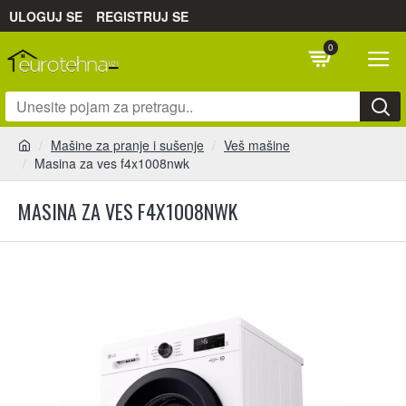
ULOGUJ SE
REGISTRUJ SE
0
Mašine za pranje i sušenje
Veš mašine
Masina za ves f4x1008nwk
MASINA ZA VES F4X1008NWK