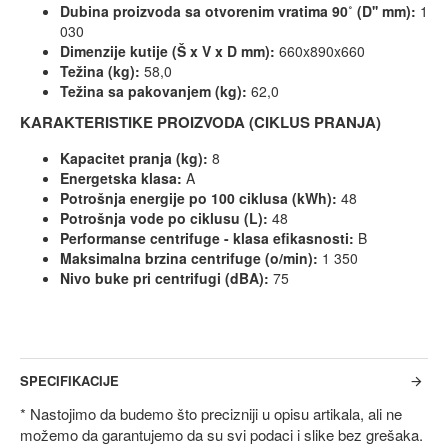
Dubina proizvoda sa otvorenim vratima 90˚ (D'' mm):
1
030
Dimenzije kutije (Š x V x D mm):
660x890x660
Težina (kg):
58,0
Težina sa pakovanjem (kg):
62,0
KARAKTERISTIKE PROIZVODA (CIKLUS PRANJA)
Kapacitet pranja (kg):
8
Energetska klasa:
A
Potrošnja energije po 100 ciklusa (kWh):
48
Potrošnja vode po ciklusu (L):
48
Performanse centrifuge - klasa efikasnosti:
B
Maksimalna brzina centrifuge (o/min):
1 350
Nivo buke pri centrifugi (dBA):
75
SPECIFIKACIJE
* Nastojimo da budemo što precizniji u opisu artikala, ali ne
možemo da garantujemo da su svi podaci i slike bez grešaka.