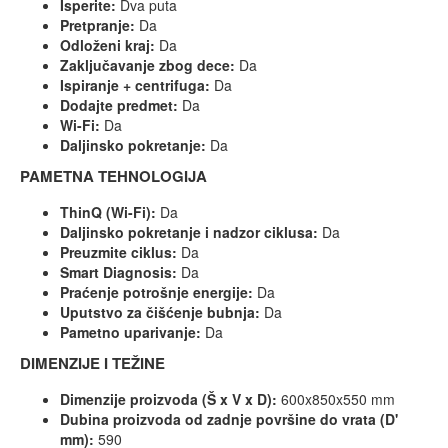
Isperite:
Dva puta
Pretpranje:
Da
Odloženi kraj:
Da
Zaključavanje zbog dece:
Da
Ispiranje + centrifuga:
Da
Dodajte predmet:
Da
Wi-Fi:
Da
Daljinsko pokretanje:
Da
PAMETNA TEHNOLOGIJA
ThinQ (Wi-Fi):
Da
Daljinsko pokretanje i nadzor ciklusa:
Da
Preuzmite ciklus:
Da
Smart Diagnosis:
Da
Praćenje potrošnje energije:
Da
Uputstvo za čišćenje bubnja:
Da
Pametno uparivanje:
Da
DIMENZIJE I TEŽINE
Dimenzije proizvoda (Š x V x D):
600x850x550 mm
Dubina proizvoda od zadnje površine do vrata (D'
mm):
590