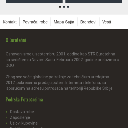
Kontakt
Povraćaj robe
Mapa Sajta
Brendovi
Vesti
O Eurotehni
Osnovani smo u septembru 2001. godine kao STR Eurotehna
sa sedištem u Novom Sadu. Februara 2002. godine prelazimo u
DOO.
Zbog sve veće globalne potražnje za tehničkim uređajima
2012. pokrećemo prodaju putem Interneta i telefona, sa
isporukom na adresu potrošača na teritoriji Republike Srbije.
Podrška Potrošačima
Dostava robe
Zaposlenje
Uslovi kupovine