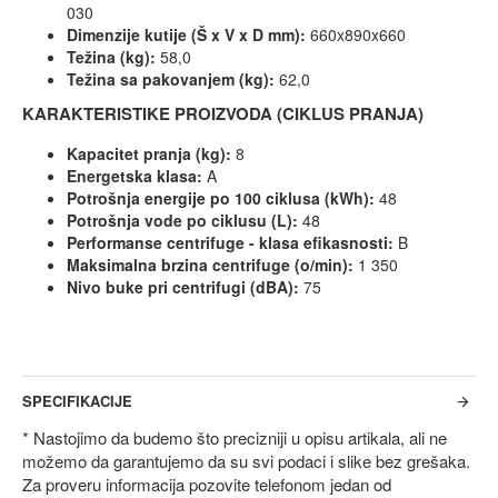
030
Dimenzije kutije (Š x V x D mm):
660x890x660
Težina (kg):
58,0
Težina sa pakovanjem (kg):
62,0
KARAKTERISTIKE PROIZVODA (CIKLUS PRANJA)
Kapacitet pranja (kg):
8
Energetska klasa:
A
Potrošnja energije po 100 ciklusa (kWh):
48
Potrošnja vode po ciklusu (L):
48
Performanse centrifuge - klasa efikasnosti:
B
Maksimalna brzina centrifuge (o/min):
1 350
Nivo buke pri centrifugi (dBA):
75
SPECIFIKACIJE
* Nastojimo da budemo što precizniji u opisu artikala, ali ne
možemo da garantujemo da su svi podaci i slike bez grešaka.
Za proveru informacija pozovite telefonom jedan od