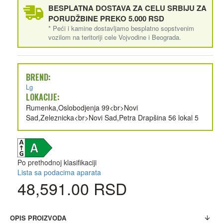
BESPLATNA DOSTAVA ZA CELU SRBIJU ZA
PORUDŽBINE PREKO 5.000 RSD
* Peći i kamine dostavljamo besplatno sopstvenim
vozilom na teritoriji cele Vojvodine i Beograda.
BREND:
Lg
LOKACIJE:
Rumenka,Oslobodjenja 99<br>Novi
Sad,Zeleznicka<br>Novi Sad,Petra Drapšina 56 lokal 5
Po prethodnoj klasifikaciji
Lista sa podacima aparata
48,591.00 RSD
OPIS PROIZVODA