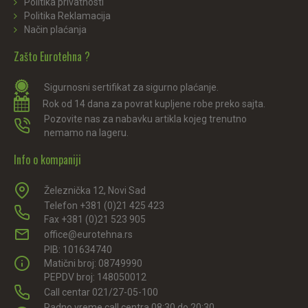
Politika privatnosti
Politika Reklamacija
Način plaćanja
Zašto Eurotehna ?
Sigurnosni sertifikat za sigurno plaćanje.
Rok od 14 dana za povrat kupljene robe preko sajta.
Pozovite nas za nabavku artikla kojeg trenutno
nemamo na lageru.
Info o kompaniji
Železnička 12, Novi Sad
Telefon +381 (0)21 425 423
Fax +381 (0)21 523 905
office@eurotehna.rs
PIB: 101634740
Matični broj: 08749990
PEPDV broj: 148050012
Call centar 021/27-05-100
Radno vreme call centra 08:30 do 20:30