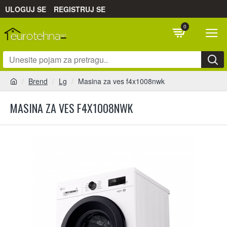
ULOGUJ SE
REGISTRUJ SE
0
Brend
Lg
Masina za ves f4x1008nwk
MASINA ZA VES F4X1008NWK