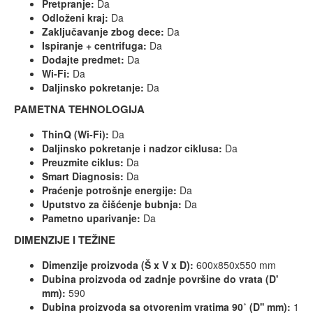
Pretpranje:
Da
Odloženi kraj:
Da
Zaključavanje zbog dece:
Da
Ispiranje + centrifuga:
Da
Dodajte predmet:
Da
Wi-Fi:
Da
Daljinsko pokretanje:
Da
PAMETNA TEHNOLOGIJA
ThinQ (Wi-Fi):
Da
Daljinsko pokretanje i nadzor ciklusa:
Da
Preuzmite ciklus:
Da
Smart Diagnosis:
Da
Praćenje potrošnje energije:
Da
Uputstvo za čišćenje bubnja:
Da
Pametno uparivanje:
Da
DIMENZIJE I TEŽINE
Dimenzije proizvoda (Š x V x D):
600x850x550 mm
Dubina proizvoda od zadnje površine do vrata (D'
mm):
590
Dubina proizvoda sa otvorenim vratima 90˚ (D'' mm):
1