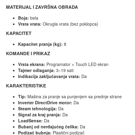
MATERIJAL I ZAVRŠNA OBRADA
Boja:
bela
Vrsta vrata:
Okrugla vrata (bez poklopca)
KAPACITET
Kapacitet pranja (kg):
8
KOMANDE I PRIKAZ
Vrsta ekrana:
Programator + Touch LED ekran
Tajmer odlaganja:
3–19 sati
Indikacija zaključavanja vrata:
Da
KARAKTERISTIKE
Tip:
Mašina za pranje sa punjenjem sa prednje strane
Inverter DirectDrive motor:
Da
Steam tehnologija:
Da
Signal za kraj pranja:
Da
LoadSense:
Da
Bubanj od nerđajućeg čelika:
Da
Podizač bubnja:
Plastični podizač