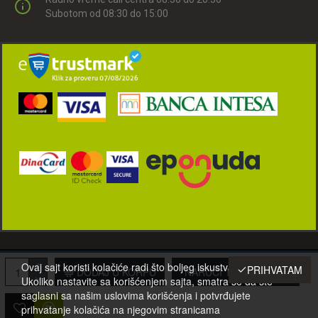
Subotom od 08:30 do 15:00
© 2001-2022 Eurotehna-021 d.o.o. Novi Sad, Srbija. Sva prava zadržana.
Ovaj sajt koristi kolačiće radi što boljeg iskustva posetilaca.
PRIHVATAM
DODAJ U KORPU
NARUČI TELEFONOM
Ukoliko nastavite sa korišćenjem sajta, smatra se da ste
saglasni sa našim uslovima korišćenja i potvrđujete
prihvatanje kolačića na njegovim stranicama