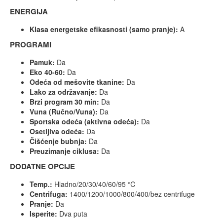
ENERGIJA
Klasa energetske efikasnosti (samo pranje):
A
PROGRAMI
Pamuk:
Da
Eko 40-60:
Da
Odeća od mešovite tkanine:
Da
Lako za održavanje:
Da
Brzi program 30 min:
Da
Vuna (Ručno/Vuna):
Da
Sportska odeća (aktivna odeća):
Da
Osetljiva odeća:
Da
Čišćenje bubnja:
Da
Preuzimanje ciklusa:
Da
DODATNE OPCIJE
Temp.:
Hladno/20/30/40/60/95 ℃
Centrifuga:
1400/1200/1000/800/400/bez centrifuge
Pranje:
Da
Isperite:
Dva puta