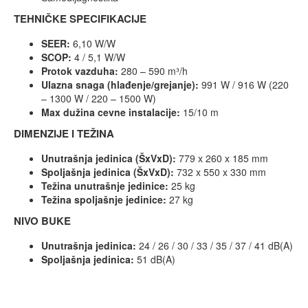
TEHNIČKE SPECIFIKACIJE
SEER:
6,10 W/W
SCOP:
4 / 5,1 W/W
Protok vazduha:
280 – 590 m³/h
Ulazna snaga (hlađenje/grejanje):
991 W / 916 W (220
– 1300 W / 220 – 1500 W)
Max dužina cevne instalacije:
15/10 m
DIMENZIJE I TEŽINA
Unutrašnja jedinica (ŠxVxD):
779 x 260 x 185 mm
Spoljašnja jedinica (ŠxVxD):
732 x 550 x 330 mm
Težina unutrašnje jedinice:
25 kg
Težina spoljašnje jedinice:
27 kg
NIVO BUKE
Unutrašnja jedinica:
24 / 26 / 30 / 33 / 35 / 37 / 41 dB(A)
Spoljašnja jedinica:
51 dB(A)