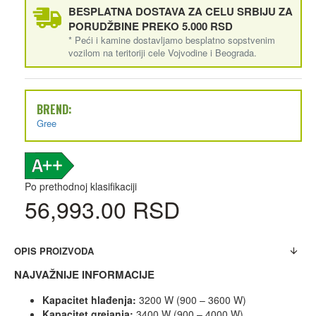
BESPLATNA DOSTAVA ZA CELU SRBIJU ZA
PORUDŽBINE PREKO 5.000 RSD
* Peći i kamine dostavljamo besplatno sopstvenim
vozilom na teritoriji cele Vojvodine i Beograda.
BREND:
Gree
Po prethodnoj klasifikaciji
56,993.00 RSD
OPIS PROIZVODA
NAJVAŽNIJE INFORMACIJE
Kapacitet hlađenja:
3200 W (900 – 3600 W)
Kapacitet grejanja:
3400 W (900 – 4000 W)