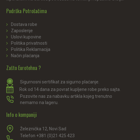
Podrška Potrošačima
Dostava robe
Zaposlenje
Uslovi kupovine
Politika privatnosti
Politika Reklamacija
Način plaćanja
Zašto Eurotehna ?
Sigurnosni sertifikat za sigurno plaćanje.
Rok od 14 dana za povrat kupljene robe preko sajta.
Pozovite nas za nabavku artikla kojeg trenutno
nemamo na lageru.
Info o kompaniji
Železnička 12, Novi Sad
Telefon +381 (0)21 425 423