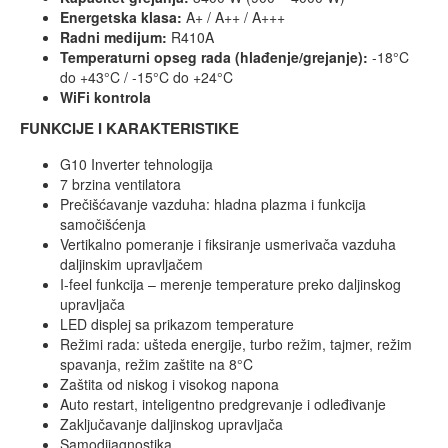
Energetska klasa:
A+ / A++ / A+++
Radni medijum:
R410A
Temperaturni opseg rada (hlađenje/grejanje):
-18°C
do +43°C / -15°C do +24°C
WiFi kontrola
FUNKCIJE I KARAKTERISTIKE
G10 Inverter tehnologija
7 brzina ventilatora
Prečišćavanje vazduha: hladna plazma i funkcija
samočišćenja
Vertikalno pomeranje i fiksiranje usmerivača vazduha
daljinskim upravljačem
I-feel funkcija – merenje temperature preko daljinskog
upravljača
LED displej sa prikazom temperature
Režimi rada: ušteda energije, turbo režim, tajmer, režim
spavanja, režim zaštite na 8°C
Zaštita od niskog i visokog napona
Auto restart, inteligentno predgrevanje i odleđivanje
Zaključavanje daljinskog upravljača
Samodijagnostika