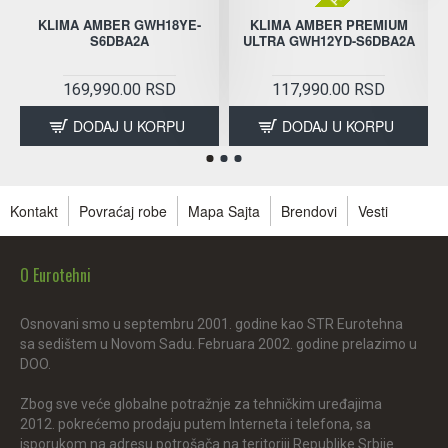
KLIMA AMBER GWH18YE-
KLIMA AMBER PREMIUM
S6DBA2A
ULTRA GWH12YD-S6DBA2A
169,990.00 RSD
117,990.00 RSD
DODAJ U KORPU
DODAJ U KORPU
Kontakt
Povraćaj robe
Mapa Sajta
Brendovi
Vesti
O Eurotehni
Osnovani smo u septembru 2001. godine kao STR Eurotehna
sa sedištem u Novom Sadu. Februara 2002. godine prelazimo u
DOO.
Zbog sve veće globalne potražnje za tehničkim uređajima
2012. pokrećemo prodaju putem Interneta i telefona, sa
isporukom na adresu potrošača na teritoriji Republike Srbije.