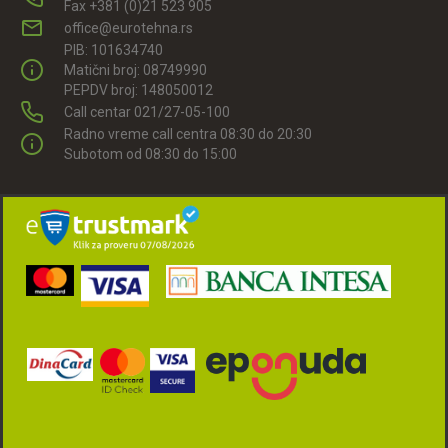
Fax +381 (0)21 523 905
office@eurotehna.rs
PIB: 101634740
Matični broj: 08749990
PEPDV broj: 148050012
Call centar 021/27-05-100
Radno vreme call centra 08:30 do 20:30
Subotom od 08:30 do 15:00