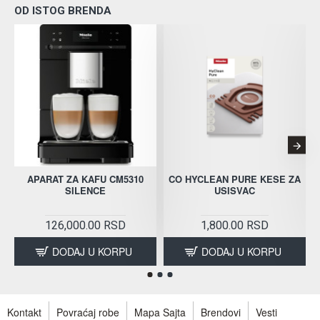
OD ISTOG BRENDA
APARAT ZA KAFU CM5310
CO HYCLEAN PURE KESE ZA
SILENCE
USISVAC
126,000.00 RSD
1,800.00 RSD
DODAJ U KORPU
DODAJ U KORPU
Kontakt
Povraćaj robe
Mapa Sajta
Brendovi
Vesti