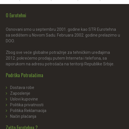
O Eurotehni
Osnovani smo u septembru 2001. godine kao STR Eurotehna
sa sedištem u Novom Sadu. Februara 2002. godine prelazimo u
DOO.
Zbog sve veće globalne potražnje za tehničkim uređajima
2012. pokrećemo prodaju putem Interneta i telefona, sa
isporukom na adresu potrošača na teritoriji Republike Srbije.
Podrška Potrošačima
Dostava robe
Zaposlenje
Uslovi kupovine
Politika privatnosti
Politika Reklamacija
Način plaćanja
Zašto Eurotehna ?