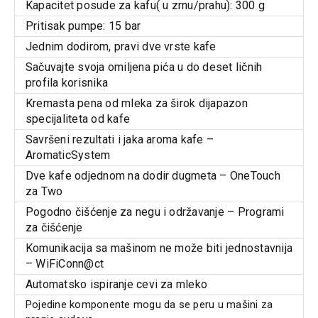
Kapacitet posude za kafu( u zrnu/prahu): 300 g
Pritisak pumpe: 15 bar
Jednim dodirom, pravi dve vrste kafe
Sačuvajte svoja omiljena pića u do deset ličnih
profila korisnika
Kremasta pena od mleka za širok dijapazon
specijaliteta od kafe
Savršeni rezultati i jaka aroma kafe –
AromaticSystem
Dve kafe odjednom na dodir dugmeta – OneTouch
za Two
Pogodno čišćenje za negu i održavanje – Programi
za čišćenje
Komunikacija sa mašinom ne može biti jednostavnija
– WiFiConn@ct
Automatsko ispiranje cevi za mleko
Pojedine komponente mogu da se peru u mašini za