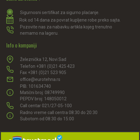
Sigurnosni sertifikat za sigurno plaćanje.
Rok od 14 dana za povrat kupljene robe preko sajta.
Pozovite nas za nabavku artikla kojeg trenutno
nemamo na lageru.
Info o kompaniji
Železnička 12, Novi Sad
Telefon +381 (0)21 425 423
Fax +381 (0)21 523 905
office@eurotehna.rs
PIB: 101634740
Matični broj: 08749990
PEPDV broj: 148050012
Call centar 021/27-05-100
Radno vreme call centra 08:30 do 20:30
Subotom od 08:30 do 15:00