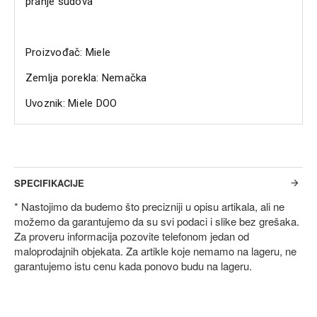
pranje sudova
Proizvođač: Miele
Zemlja porekla: Nemačka
Uvoznik: Miele DOO
SPECIFIKACIJE
* Nastojimo da budemo što precizniji u opisu artikala, ali ne
možemo da garantujemo da su svi podaci i slike bez grešaka.
Za proveru informacija pozovite telefonom jedan od
maloprodajnih objekata. Za artikle koje nemamo na lageru, ne
garantujemo istu cenu kada ponovo budu na lageru.