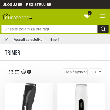
ULOGUJ SE
REGISTRUJ SE
0
Aparati za estetiku
Trimeri
TRIMERI
0