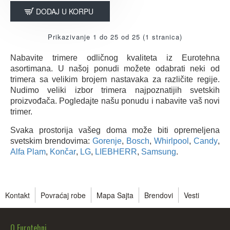
DODAJ U KORPU
Prikazivanje 1 do 25 od 25 (1 stranica)
Nabavite trimere odličnog kvaliteta iz Eurotehna
asortimana. U našoj ponudi možete odabrati neki od
trimera sa velikim brojem nastavaka za različite regije.
Nudimo veliki izbor trimera najpoznatijih svetskih
proizvođača. Pogledajte našu ponudu i nabavite vaš novi
trimer.
Svaka prostorija vašeg doma može biti opremeljena
svetskim brendovima:
Gorenje
,
Bosch
,
Whirlpool
,
Candy
,
Alfa Plam
,
Končar
,
LG
,
LIEBHERR
,
Samsung
.
Kontakt
Povraćaj robe
Mapa Sajta
Brendovi
Vesti
O Eurotehni