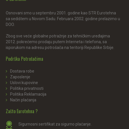
Osnovani smo u septembru 2001. godine kao STR Eurotehna
sa sedištem u Novom Sadu. Februara 2002. godine prelazimo u
DOO.
Zbog sve veće globalne potražnje za tehničkim uređajima
2012. pokrećemo prodaju putem Interneta i telefona, sa
isporukom na adresu potrošača na teritoriji Republike Srbije.
Podrška Potrošačima
Dostava robe
Zaposlenje
Uslovi kupovine
Politika privatnosti
Politika Reklamacija
Način plaćanja
Zašto Eurotehna ?
Sigurnosni sertifikat za sigurno plaćanje.