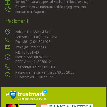
Rok od 14 dana za povrat kupljene robe preko sajta.
Pozovite nas za nabavku artikla kojeg trenutno
nemamo na lageru.
Info o kompaniji
Železnička 12, Novi Sad
Telefon +381 (0)21 425 423
Fax +381 (0)21 523 905
office@eurotehna.rs
PIB: 101634740
Matični broj: 08749990
PEPDV broj: 148050012
Call centar 021/27-05-100
Radno vreme call centra 08:30 do 20:30
Subotom od 08:30 do 15:00