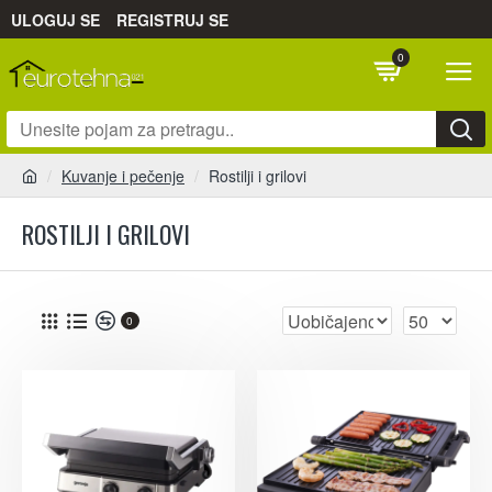
ULOGUJ SE
REGISTRUJ SE
0
Kuvanje i pečenje
Rostilji i grilovi
ROSTILJI I GRILOVI
0