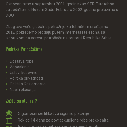
Osnovani smo u septembru 2001. godine kao STR Eurotehna
sa sedištem u Novom Sadu. Februara 2002. godine prelazimo u
DOO.
Zbog sve veće globalne potražnje za tehničkim uređajima
2012. pokrećemo prodaju putem Interneta i telefona, sa
isporukom na adresu potrošača na teritoriji Republike Srbije.
Podrška Potrošačima
Dostava robe
Zaposlenje
Uslovi kupovine
Politika privatnosti
Politika Reklamacija
Način plaćanja
Zašto Eurotehna ?
Sigurnosni sertifikat za sigurno plaćanje.
Rok od 14 dana za povrat kupljene robe preko sajta.
Pozovite nas za nabavku artikla kojeg trenutno