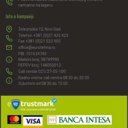
nemamo na lageru.
Info o kompaniji
Železnička 12, Novi Sad
Telefon +381 (0)21 425 423
Fax +381 (0)21 523 905
office@eurotehna.rs
PIB: 101634740
Matični broj: 08749990
PEPDV broj: 148050012
Call centar 021/27-05-100
Radno vreme call centra 08:30 do 20:30
Subotom od 08:30 do 15:00