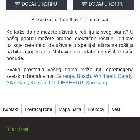
DODAJ U KORPU
DODAJ U KORPU
Prikazivanje 1 do 6 od 6 (1 stranica)
Ko kaže da ne možete uživati u roštilju iz svog stana? U
našoj ponudi možete pronaći električne roštilje i grilove
uz koje ćete moći da uživate u specijalitetima sa roštilja
na bilo kojoj lokaciji. Nabavite i vi, odaberite roštilj iz naše
ponude.
Svaka prostorija vašeg doma može biti opremeljena
svetskim brendovima:
Gorenje
,
Bosch
,
Whirlpool
,
Candy
,
Alfa Plam
,
Končar
,
LG
,
LIEBHERR
,
Samsung
.
Kontakt
Povraćaj robe
Mapa Sajta
Brendovi
Vesti
O Eurotehni