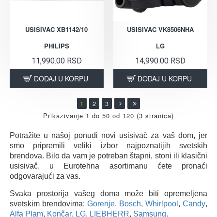
USISIVAC XB1142/10
USISIVAC VK8506NHA
PHILIPS
LG
11,990.00 RSD
14,990.00 RSD
DODAJ U KORPU
DODAJ U KORPU
1
2
3
Prikazivanje 1 do 50 od 120 (3 stranica)
Potražite u našoj ponudi novi usisivač za vaš dom, jer
smo pripremili veliki izbor najpoznatijih svetskih
brendova. Bilo da vam je potreban štapni, stoni ili klasični
usisivač, u Eurotehna asortimanu ćete pronaći
odgovarajući za vas.
Svaka prostorija vašeg doma može biti opremeljena
svetskim brendovima:
Gorenje
,
Bosch
,
Whirlpool
,
Candy
,
Alfa Plam
,
Končar
,
LG
,
LIEBHERR
,
Samsung
.