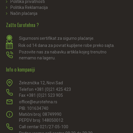
Politika privatnosti
Politika Reklamacija
Način plaćanja
Zašto Eurotehna ?
Sigurnosni sertifikat za sigurno plaćanje.
Rok od 14 dana za povrat kupljene robe preko sajta.
Pozovite nas za nabavku artikla kojeg trenutno
nemamo na lageru.
Info o kompaniji
Železnička 12, Novi Sad
Telefon +381 (0)21 425 423
Fax +381 (0)21 523 905
office@eurotehna.rs
PIB: 101634740
Matični broj: 08749990
PEPDV broj: 148050012
Call centar 021/27-05-100