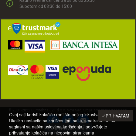
Radno vreme call centra 08:30 do 20:30
Subotom od 08:30 do 15:00
© 2001-2022 Eurotehna-021 d.o.o. Novi Sad, Srbija. Sva prava zadržana.
Ovaj sajt koristi kolačiće radi što boljeg iskustva posetilaca.
PRIHVATAM
Ukoliko nastavite sa korišćenjem sajta, smatra se da ste
saglasni sa našim uslovima korišćenja i potvrđujete
FILTER ARTIKALA
prihvatanje kolačića na njegovim stranicama