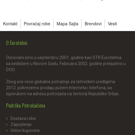
Kontakt
Povraćaj robe
Mapa Sajta
Brendovi
Vesti
O Eurotehni
Osnovani smo u septembru 2001. godine kao STR Eurotehna
sa sedištem u Novom Sadu. Februara 2002. godine prelazimo u
DOO.
Zbog sve veće globalne potražnje za tehničkim uređajima
2012. pokrećemo prodaju putem Interneta i telefona, sa
isporukom na adresu potrošača na teritoriji Republike Srbije.
Podrška Potrošačima
Dostava robe
Zaposlenje
Uslovi kupovine