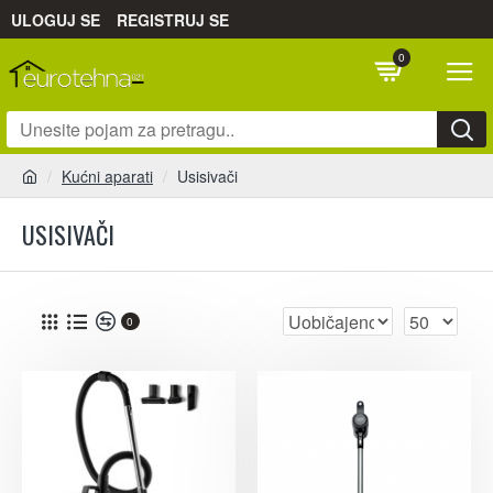
ULOGUJ SE
REGISTRUJ SE
0
Kućni aparati
Usisivači
USISIVAČI
0